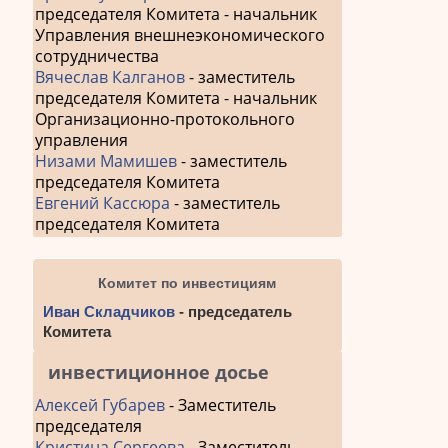
председателя Комитета - начальник
Управления внешнеэкономического
сотрудничества
Вячеслав Калганов
- заместитель
председателя Комитета - начальник
Организационно-протокольного
управления
Низами Мамишев
- заместитель
председателя Комитета
Евгений Кассюра
- заместитель
председателя Комитета
Комитет по инвестициям
Иван Складчиков
- председатель
Комитета
инвестиционное досье
Алексей Губарев
- Заместитель
председателя
Кристина Сергеева
- Заместитель