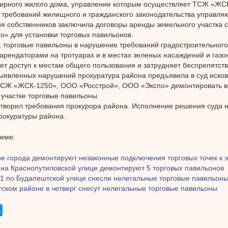
ирного жилого дома, управление которым осуществляет ТСЖ «ЖСК
требований жилищного и гражданского законодательства управля
ия собственников заключила договоры аренды земельного участка 
» для установки торговых павильонов.
, торговые павильоны в нарушение требований градостроительного
арендаторами на тротуарах и в местах зеленых насаждений и газон
ет доступ к местам общего пользования и затрудняет беспрепятст
ыявленных нарушений прокуратура района предъявила в суд исков
ТСЖ «ЖСК-1250», ООО «Росстрой», ООО «Экспо» демонтировать в
участке торговые павильоны.
творил требования прокурора района. Исполнение решения суда н
рокуратуры района.
теме:
ре города демонтируют незаконные подключения торговых точек к 
 на Краснопутиловской улице демонтируют 5 торговых павильонов
11 по Будапештской улице снесли нелегальные торговые павильон
гском районе в четверг снесут нелегальные торговые павильоны