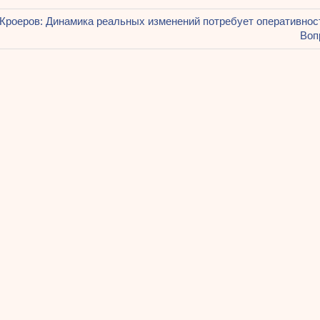
щая
Кроеров: Динамика реальных изменений потребует оперативнос
ация
Сле
Воп
зап
ям