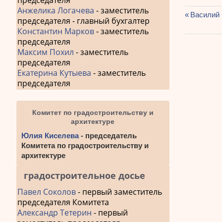
председателя
Анжелика Логачева
- заместитель
Предыду
Василий 
председателя - главный бухгалтер
Навиг
запись:
Константин Марков
- заместитель
по
председателя
Максим Похил
- заместитель
запис
председателя
Екатерина Кутыева
- заместитель
председателя
Комитет по градостроительству и
архитектуре
Юлия Киселева
- председатель
Комитета по градостроительству и
архитектуре
градостроительное досье
Павел Соколов
- первый заместитель
председателя Комитета
Александр Тетерин
- первый