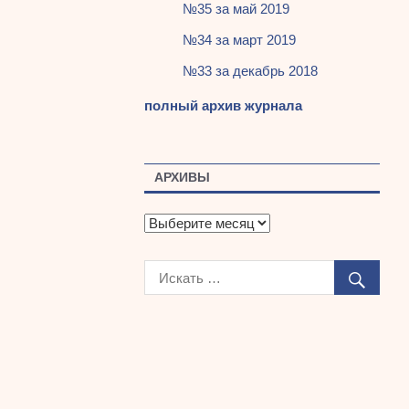
№35 за май 2019
№34 за март 2019
№33 за декабрь 2018
полный архив журнала
АРХИВЫ
А
р
х
и
в
ы