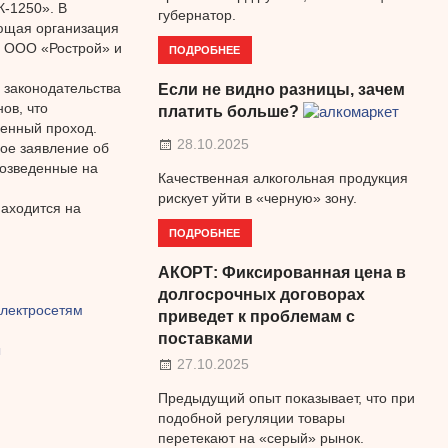
-1250». В
губернатор.
ющая организация
с ООО «Рострой» и
ПОДРОБНЕЕ
 законодательства
Если не видно разницы, зачем
ов, что
платить больше?
венный проход.
28.10.2025
ое заявление об
озведенные на
Качественная алкогольная продукция
рискует уйти в «черную» зону.
аходится на
ПОДРОБНЕЕ
АКОРТ: Фиксированная цена в
долгосрочных договорах
электросетям
приведет к проблемам с
поставками
ы
27.10.2025
Предыдущий опыт показывает, что при
подобной регуляции товары
перетекают на «серый» рынок.