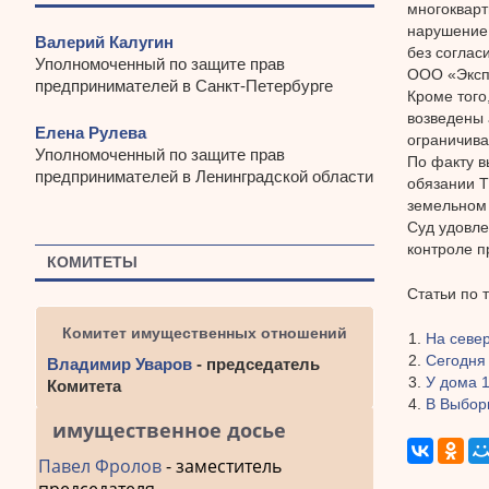
многокварт
нарушение 
Валерий Калугин
без соглас
Уполномоченный по защите прав
ООО «Экспо
предпринимателей в Санкт-Петербурге
Кроме того
возведены 
Елена Рулева
ограничива
Уполномоченный по защите прав
По факту в
предпринимателей в Ленинградской области
обязании 
земельном 
Суд удовле
контроле п
КОМИТЕТЫ
Статьи по 
Комитет имущественных отношений
На севе
Сегодня
Владимир Уваров
- председатель
У дома 
Комитета
В Выбор
имущественное досье
Павел Фролов
- заместитель