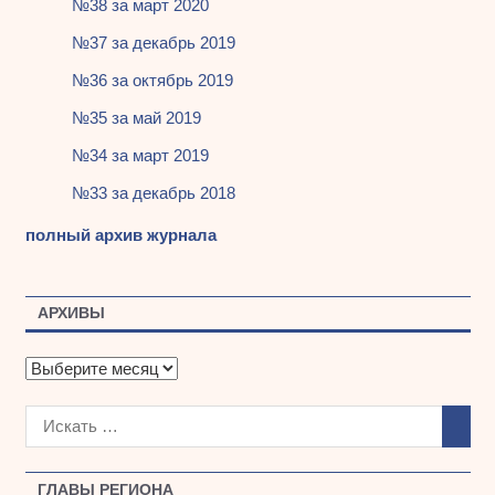
№38 за март 2020
№37 за декабрь 2019
№36 за октябрь 2019
№35 за май 2019
№34 за март 2019
№33 за декабрь 2018
полный архив журнала
АРХИВЫ
А
р
х
и
в
ы
ГЛАВЫ РЕГИОНА