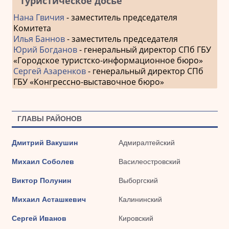
туристическое досье
Нана Гвичия
- заместитель председателя
Комитета
Илья Баннов
- заместитель председателя
Юрий Богданов
- генеральный директор СПб ГБУ
«Городское туристско-информационное бюро»
Сергей Азаренков
- генеральный директор СПб
ГБУ «Конгрессно-выставочное бюро»
ГЛАВЫ РАЙОНОВ
Дмитрий Вакушин
Адмиралтейский
Михаил Соболев
Василеостровский
Виктор Полунин
Выборгский
Михаил Асташкевич
Калининский
Сергей Иванов
Кировский