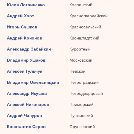
Юлия Логвиненко
Колпинский
Андрей Хорт
Красногвардейский
Игорь Сушков
Красносельский
Андрей Кононов
Кронштадтский
Александр Забайкин
Курортный
Владимир Ушаков
Московский
Алексей Гульчук
Невский
Владимир Омельницкий
Петроградский
Александр Якушев
Петродворцовый
Алексей Никоноров
Приморский
Андрей Чапуров
Пушкинский
Константин Серов
Фрунзенский