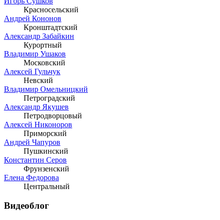
Игорь Сушков
Красносельский
Андрей Кононов
Кронштадтский
Александр Забайкин
Курортный
Владимир Ушаков
Московский
Алексей Гульчук
Невский
Владимир Омельницкий
Петроградский
Александр Якушев
Петродворцовый
Алексей Никоноров
Приморский
Андрей Чапуров
Пушкинский
Константин Серов
Фрунзенский
Елена Федорова
Центральный
Видеоблог