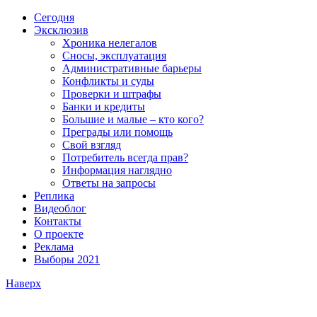
Сегодня
Эксклюзив
Хроника нелегалов
Сносы, эксплуатация
Административные барьеры
Конфликты и суды
Проверки и штрафы
Банки и кредиты
Большие и малые – кто кого?
Преграды или помощь
Свой взгляд
Потребитель всегда прав?
Информация наглядно
Ответы на запросы
Реплика
Видеоблог
Контакты
О проекте
Реклама
Выборы 2021
Наверх