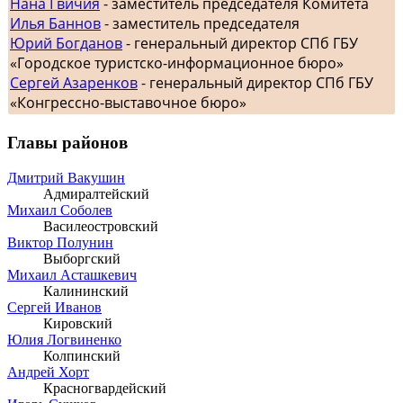
Нана Гвичия
- заместитель председателя Комитета
Илья Баннов
- заместитель председателя
Юрий Богданов
- генеральный директор СПб ГБУ
«Городское туристско-информационное бюро»
Сергей Азаренков
- генеральный директор СПб ГБУ
«Конгрессно-выставочное бюро»
Главы районов
Дмитрий Вакушин
Адмиралтейский
Михаил Соболев
Василеостровский
Виктор Полунин
Выборгский
Михаил Асташкевич
Калининский
Сергей Иванов
Кировский
Юлия Логвиненко
Колпинский
Андрей Хорт
Красногвардейский