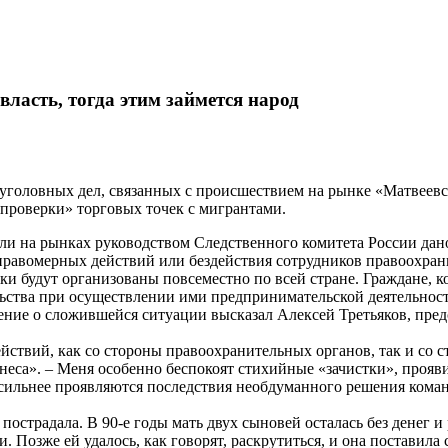
власть, тогда этим займется народ
уголовных дел, связанных с происшествием на рынке «Матвеевск
«проверки» торговых точек с мигрантами.
ли на рынках руководством Следственного комитета России дан
еправомерных действий или бездействия сотрудников правоохр
рки будут организованы повсеместно по всей стране. Граждане,
ства при осуществлении ими предпринимательской деятельности
ение о сложившейся ситуации высказал Алексей Третьяков, пред
йствий, как со стороны правоохранительных органов, так и с
знеса». – Меня особенно беспокоят стихийные «зачистки», проя
се сильнее проявляются последствия необдуманного решения ком
 пострадала. В 90-е годы мать двух сыновей осталась без денег 
. Позже ей удалось, как говорят, раскрутиться, и она поставила 