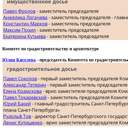
имущественное досье
Павел Фролов
- заместитель председателя
Анжелика Логачева
- заместитель председателя - главн
Константин Марков
- заместитель председателя
Максим Похил
- заместитель председателя
Екатерина Кутыева
- заместитель председателя
Комитет по градостроительству и архитектуре
Юлия Киселева
- председатель Комитета по градостроитель
градостроительное досье
Павел Соколов
- первый заместитель председателя Ко
Александр Тетерин
- первый заместитель председателя
Елена Крамскова
- врио заместителя председателя Ком
Павел Токаревский
- заместитель председателя Комите
Юрий Бакей
- главный градостроитель Санкт-Петербур
плана Санкт-Петербурга»
Рудольф Тов
- директор Санкт-Петербургского госуда
Денис Кутишенко
- врио заместителя председателя Ко