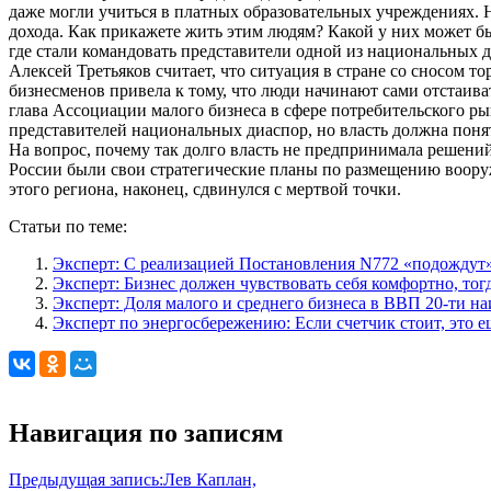
даже могли учиться в платных образовательных учреждениях. Не
дохода. Как прикажете жить этим людям? Какой у них может быт
где стали командовать представители одной из национальных 
Алексей Третьяков считает, что ситуация в стране со сносом 
бизнесменов привела к тому, что люди начинают сами отстаиват
глава Ассоциации малого бизнеса в сфере потребительского р
представителей национальных диаспор, но власть должна понят
На вопрос, почему так долго власть не предпринимала решений
России были свои стратегические планы по размещению вооруж
этого региона, наконец, сдвинулся с мертвой точки.
Статьи по теме:
Эксперт: С реализацией Постановления N772 «подождут»
Эксперт: Бизнес должен чувствовать себя комфортно, то
Эксперт: Доля малого и среднего бизнеса в ВВП 20-ти н
Эксперт по энергосбережению: Если счетчик стоит, это ещ
Навигация по записям
Предыдущая запись:
Лев Каплан,