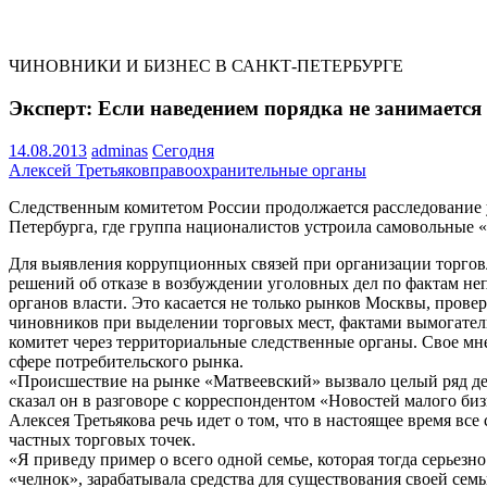
ЧИНОВНИКИ И БИЗНЕС В САНКТ-ПЕТЕРБУРГЕ
Эксперт: Если наведением порядка не занимается 
14.08.2013
adminas
Сегодня
Алексей Третьяков
правоохранительные органы
Следственным комитетом России продолжается расследование 
Петербурга, где группа националистов устроила самовольные 
Для выявления коррупционных связей при организации торгов
решений об отказе в возбуждении уголовных дел по фактам н
органов власти. Это касается не только рынков Москвы, прове
чиновников при выделении торговых мест, фактами вымогатель
комитет через территориальные следственные органы. Свое мн
сфере потребительского рынка.
«Происшествие на рынке «Матвеевский» вызвало целый ряд де
сказал он в разговоре с корреспондентом «Новостей малого би
Алексея Третьякова речь идет о том, что в настоящее время в
частных торговых точек.
«Я приведу пример о всего одной семье, которая тогда серьезно
«челнок», зарабатывала средства для существования своей семьи