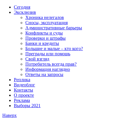
Сегодня
Эксклюзив
Хроника нелегалов
Сносы, эксплуатация
Административные барьеры
Конфликты и суды
Проверки и штрафы
Банки и кредиты
Большие и малые – кто кого?
Преграды или помощь
Свой взгляд
Потребитель всегда прав?
Информация наглядно
Ответы на запросы
Реплика
Видеоблог
Контакты
О проекте
Реклама
Выборы 2021
Наверх