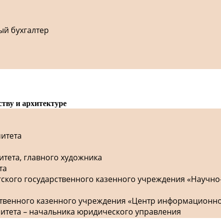
ый бухгалтер
ству и архитектуре
митета
итета, главного художника
та
гского государственного казенного учреждения «Научно
рственного казенного учреждения «Центр информационн
митета – начальника юридического управления