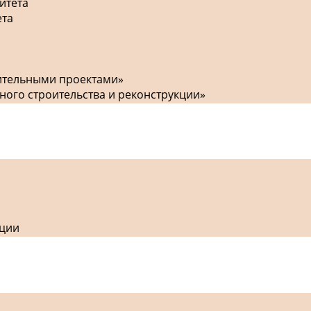
итета
ета
оительными проектами»
ного строительства и реконструкции»
кции