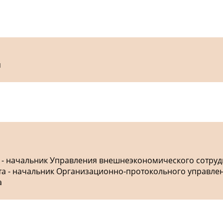
я
а - начальник Управления внешнеэкономического сотру
ета - начальник Организационно-протокольного управле
а