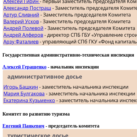
Алексей Гирин
- первый заместитель председателя Ком
Александр Постраш
- Заместитель председателя Комит
Артур Сливний
- Заместитель председателя Комитета
Валерий Усков
- Заместитель председателя Комитета
Андрей Полевой
- Заместитель председателя Комитета
Андрей Алферов
- директор СПБ ГБУ «Управление стр
Арзу Фаталиев
- управляющий СПб ГКУ «Фонд капиталь
Государственная административно-техническая инспекция
Алексей Геращенко
- начальник инспекции
административное досье
Игорь Башкин
- заместитель начальника инспекции
Мария Булгакова
- заместитель начальника инспекции
Екатерина Кузьменко
- заместитель начальника инспе
Комитет по развитию туризма
Евгений Панкевич
- председатель комитета
туристическое досье