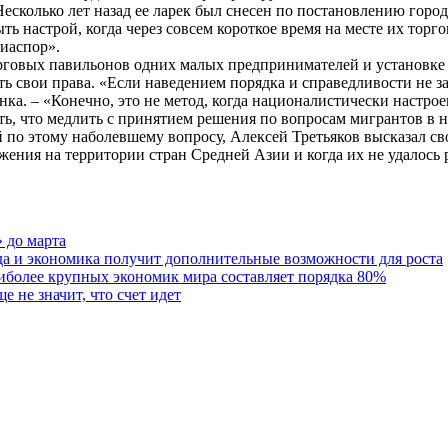
сколько лет назад ее ларек был снесен по постановлению городс
ь настрой, когда через совсем короткое время на месте их торг
диаспор».
торговых павильонов одних малых предпринимателей и установке
ь свои права. «Если наведением порядка и справедливости не за
ынка. – «Конечно, это не метод, когда националистически наст
ь, что медлить с принятием решения по вопросам мигрантов в н
 по этому наболевшему вопросу, Алексей Третьяков высказал сво
ения на территории стран Средней Азии и когда их не удалось 
 до марта
гда и экономика получит дополнительные возможности для роста
аиболее крупных экономик мира составляет порядка 80%
е не значит, что счет идет