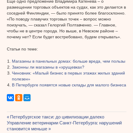
Еще одно предложение Владимира Катенева – о
размещении торговых объектов на судах, как это делается в
соседней Финляндии, — было принято более благосклонно.
«По поводу плавучих торговых точек – вопрос можно
поизучать, — сказал Гелоргий Полтавченко. — Главное,
чтобы не в центре города. Но выше, в Невском районе –
почему нет? Если будет востребовано, будем открывать».
Статьи по теме:
Магазины в панельных домах: больше вреда, чем пользы
Законны ли магазины в «хрущевках?
Чиновник: «Малый бизнес в первых этажах жилых зданий
полезен»
В Петербурге появятся новые склады для малого бизнеса
Предыдущая
Петербургское такси: до цивилизации далеко
Навигация
Следующая
Управление ветеринарии Санкт-Петербурга: нарушений
запись:
запись:
становится меньше
по