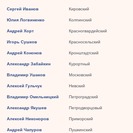
Сергей Иванов
Кировский
Юлия Логвиненко
Колпинский
Андрей Хорт
Красногвардейский
Игорь Сушков
Красносельский
Андрей Кононов
Кронштадтский
Александр Забайкин
Курортный
Владимир Ушаков
Московский
Алексей Гульчук
Невский
Владимир Омельницкий
Петроградский
Александр Якушев
Петродворцовый
Алексей Никоноров
Приморский
Андрей Чапуров
Пушкинский