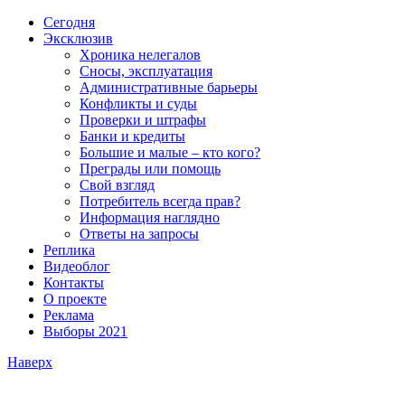
Сегодня
Эксклюзив
Хроника нелегалов
Сносы, эксплуатация
Административные барьеры
Конфликты и суды
Проверки и штрафы
Банки и кредиты
Большие и малые – кто кого?
Преграды или помощь
Свой взгляд
Потребитель всегда прав?
Информация наглядно
Ответы на запросы
Реплика
Видеоблог
Контакты
О проекте
Реклама
Выборы 2021
Наверх