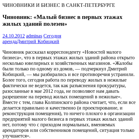
ЧИНОВНИКИ И БИЗНЕС В САНКТ-ПЕТЕРБУРГЕ
Чиновник: «Малый бизнес в первых этажах
жилых зданий полезен»
24.10.2012
adminas
Сегодня
аренда
Дмитрий Кобицкий
Чиновник рассказал корреспонденту «Новостей малого
бизнеса», что в первых этажах жилых зданий района открыто
несколько ювелирных и хозяйственных магазинов. «Жалобы
были только по одному из домов, — подчеркнул Дмитрий
Кобицкий, — мы разбирались и все противоречия устранили.
Более того, сегодня работа по переводу жилых в нежилые
фактически не ведется, так как разъяснения прокуратуры,
разосланные в мае 2012 года, не позволяют нам давать
разрешение на перевод жилых помещений в нежилые».
Вместе с тем, глава Колпинского района считает, что, если все
делается правильно и качественно (и проектирование, и
реконструкция помещения), то ничего плохого в организации
предприятий малого бизнеса в первых этажах жилых зданий
нет, потому что с приходом нормальных, вменяемых
арендаторов или собственников помещений, ситуация только
улучшается».