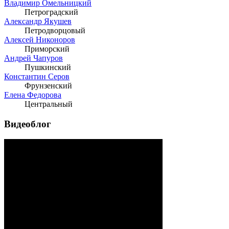
Владимир Омельницкий
Петроградский
Александр Якушев
Петродворцовый
Алексей Никоноров
Приморский
Андрей Чапуров
Пушкинский
Константин Серов
Фрунзенский
Елена Федорова
Центральный
Видеоблог