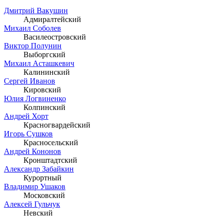
Дмитрий Вакушин
Адмиралтейский
Михаил Соболев
Василеостровский
Виктор Полунин
Выборгский
Михаил Асташкевич
Калининский
Сергей Иванов
Кировский
Юлия Логвиненко
Колпинский
Андрей Хорт
Красногвардейский
Игорь Сушков
Красносельский
Андрей Кононов
Кронштадтский
Александр Забайкин
Курортный
Владимир Ушаков
Московский
Алексей Гульчук
Невский