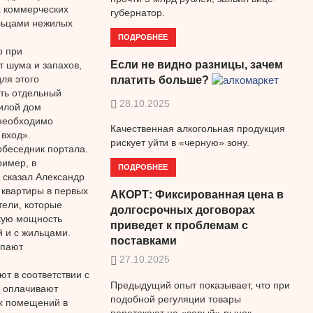
х коммерческих
губернатор.
ельцами нежилых
ПОДРОБНЕЕ
о при
Если не видно разницы, зачем
 шума и запахов,
ля этого
платить больше?
ть отдельный
28.10.2025
жилой дом
 необходимо
Качественная алкогольная продукция
вход».
рискует уйти в «черную» зону.
обеседник портала.
ример, в
ПОДРОБНЕЕ
 сказал Александр
 квартиры в первых
АКОРТ: Фиксированная цена в
тели, которые
долгосрочных договорах
скую мощность
приведет к проблемам с
 и с жильцами.
поставками
упают
27.10.2025
т в соответствии с
Предыдущий опыт показывает, что при
и оплачивают
подобной регуляции товары
х помещений в
перетекают на «серый» рынок.