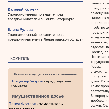
ответить, 
предприяти
Валерий Калугин
помещений
Уполномоченный по защите прав
Чиновник п
предпринимателей в Санкт-Петербурге
определенн
чтобы не д
Елена Рулева
предприним
Уполномоченный по защите прав
воздуховод
предпринимателей в Ленинградской области
мощности, 
отделать 
Последнее 
Что касает
КОМИТЕТЫ
«хрущевках
Герман, — 
этажах пан
Комитет имущественных отношений
поступают 
дома. В кр
Владимир Уваров
- председатель
Такие проб
Комитета
соответст
имущественное досье
Зампред гл
требования
Павел Фролов
- заместитель
услуги. Од