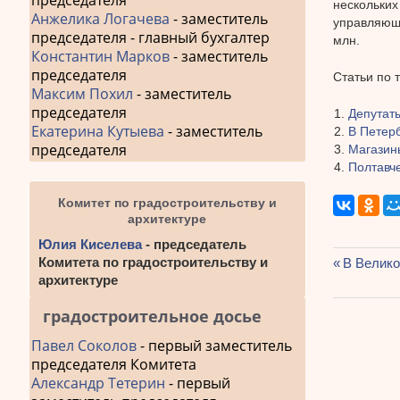
председателя
нескольких
Анжелика Логачева
- заместитель
управляющи
председателя - главный бухгалтер
млн.
Константин Марков
- заместитель
председателя
Статьи по 
Максим Похил
- заместитель
председателя
Депутат
Екатерина Кутыева
- заместитель
В Петер
председателя
Магазин
Полтавч
Комитет по градостроительству и
архитектуре
Юлия Киселева
- председатель
Комитета по градостроительству и
Предыду
В Велико
архитектуре
Навиг
запись:
по
градостроительное досье
запис
Павел Соколов
- первый заместитель
председателя Комитета
Александр Тетерин
- первый