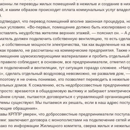
законны ли переводы жилых помещений в нежилые и создание в ни
й, и каким образом происходит оплата коммунальных услуг влад
.
одтвердил, что перевод помещений вполне законная процедура, н
ых условиях. «Во-первых, помещение должно быть изолировано от
оставлять неудобства жителям верхних этажей, — пояснил он. – А д
атель должен подключить собственную вентиляцию, то есть сдела
, и собственные мощности электричества, так как выделенные на 
как правило, не рассчитаны на коммерческие предприятия. Также
помещение шумоизолирующими материалами и пробить отдельный 
правило соблюдают, в основном, все предприниматели, отметил с
ся подключений и вентиляции, тут ситуация гораздо сложнее. «Нап
», сделать отдельный воздуховод невозможно, не развалив дом, —
поэтому я не очень понимаю, кто позволяет переводить в нежилые
ельных домов. К сожалению, есть недобросовестные предпринима
просто: врезаются в общедомовую вытяжку и забирают электриче
айнем случае, пытаются договориться с управляющей организацией
лемы существуют. Мы пытаемся их решать, если в наш адрес пост
вующие обращения».
авы КРППР уверен, что добросовестные предприниматели поступаю
ми: заключают договора с монополистами на подключение сетей 
нако по информации Жилищного комитета, сверка жилых и нежилы