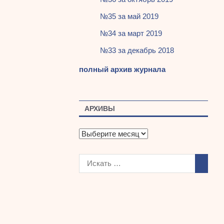
№35 за май 2019
№34 за март 2019
№33 за декабрь 2018
полный архив журнала
АРХИВЫ
А
р
х
и
в
ы