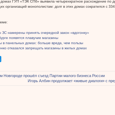
 домах ГУП «ТЭК СПб» выявила четырехкратное расхождение по д
х организаций монополистам: долг в этих домах сократился с 334
теме:
ы ЗС намерены принять очередной закон «вдогонку»
бурге появятся плавучие магазины
ы в панельных домах: больше вреда, чем пользы
енко отказался запрещать магазины в жилых домах
щая
м Новгороде прошёл съезд Партии малого бизнеса России
ация
Следующая
Игорь Албин продолжает «живые диалоги» с пр
запись:
ям