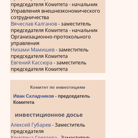
председателя Комитета - начальник
Управления внешнеэкономического
сотрудничества
Вячеслав Калганов
- заместитель
председателя Комитета - начальник
Организационно-протокольного
управления
Низами Мамишев
- заместитель
председателя Комитета
Евгений Кассюра
- заместитель
председателя Комитета
Комитет по инвестициям
Иван Складчиков
- председатель
Комитета
инвестиционное досье
Алексей Губарев
- Заместитель
председателя
Кристина Сергеева
- Заместитель