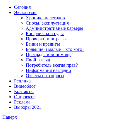
Сегодня
Эксклюзив
Хроника нелегалов
Сносы, эксплуатация
Административные барьеры
Конфликты и суды
Проверки и штрафы
Банки и кредиты
Большие и малые – кто кого?
Преграды или помощь
Свой взгляд
Потребитель всегда прав?
Информация наглядно
Ответы на запросы
Реплика
Видеоблог
Контакты
О проекте
Реклама
Выборы 2021
Наверх