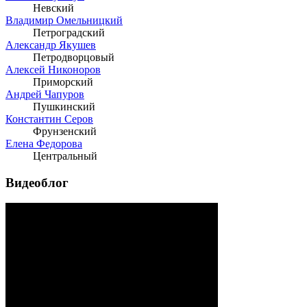
Невский
Владимир Омельницкий
Петроградский
Александр Якушев
Петродворцовый
Алексей Никоноров
Приморский
Андрей Чапуров
Пушкинский
Константин Серов
Фрунзенский
Елена Федорова
Центральный
Видеоблог