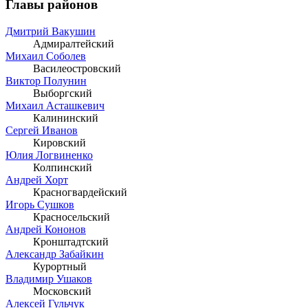
Главы районов
Дмитрий Вакушин
Адмиралтейский
Михаил Соболев
Василеостровский
Виктор Полунин
Выборгский
Михаил Асташкевич
Калининский
Сергей Иванов
Кировский
Юлия Логвиненко
Колпинский
Андрей Хорт
Красногвардейский
Игорь Сушков
Красносельский
Андрей Кононов
Кронштадтский
Александр Забайкин
Курортный
Владимир Ушаков
Московский
Алексей Гульчук