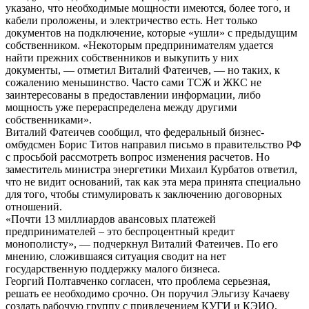
указано, что необходимые мощности имеются, более того, и
кабели проложены, и электричество есть. Нет только
документов на подключение, которые «ушли» с предыдущим
собственником. «Некоторым предпринимателям удается
найти прежних собственников и выкупить у них
документы, — отметил Виталий Фатеичев, — но таких, к
сожалению меньшинство. Часто сами ТСЖ и ЖКС не
заинтересованы в предоставлении информации, либо
мощность уже перераспределена между другими
собственниками».
Виталий Фатеичев сообщил, что федеральный бизнес-
омбудсмен Борис Титов направил письмо в правительство РФ
с просьбой рассмотреть вопрос изменения расчетов. Но
заместитель министра энергетики Михаил Курбатов ответил,
что не видит оснований, так как эта мера принята специально
для того, чтобы стимулировать к заключению договорных
отношений.
«Почти 13 миллиардов авансовых платежей
предпринимателей – это беспроцентный кредит
монополисту», — подчеркнул Виталий Фатеичев. По его
мнению, сложившаяся ситуация сводит на нет
государственную поддержку малого бизнеса.
Георгий Полтавченко согласен, что проблема серьезная,
решать ее необходимо срочно. Он поручил Эльгизу Качаеву
создать рабочую группу с привлечением КУГИ и КЭИО,