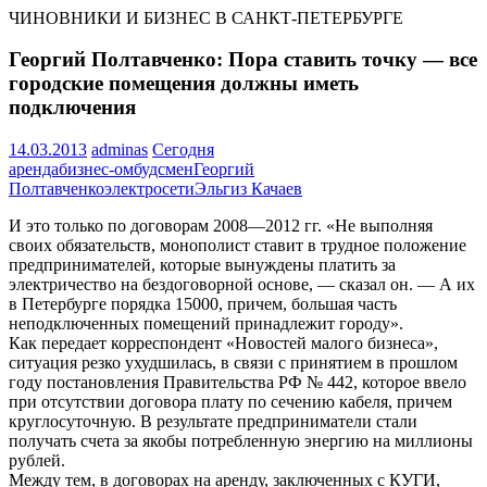
ЧИНОВНИКИ И БИЗНЕС В САНКТ-ПЕТЕРБУРГЕ
Георгий Полтавченко: Пора ставить точку — все
городские помещения должны иметь
подключения
14.03.2013
adminas
Сегодня
аренда
бизнес-омбудсмен
Георгий
Полтавченко
электросети
Эльгиз Качаев
И это только по договорам 2008—2012 гг. «Не выполняя
своих обязательств, монополист ставит в трудное положение
предпринимателей, которые вынуждены платить за
электричество на бездоговорной основе, — сказал он. — А их
в Петербурге порядка 15000, причем, большая часть
неподключенных помещений принадлежит городу».
Как передает корреспондент «Новостей малого бизнеса»,
ситуация резко ухудшилась, в связи с принятием в прошлом
году постановления Правительства РФ № 442, которое ввело
при отсутствии договора плату по сечению кабеля, причем
круглосуточную. В результате предприниматели стали
получать счета за якобы потребленную энергию на миллионы
рублей.
Между тем, в договорах на аренду, заключенных с КУГИ,