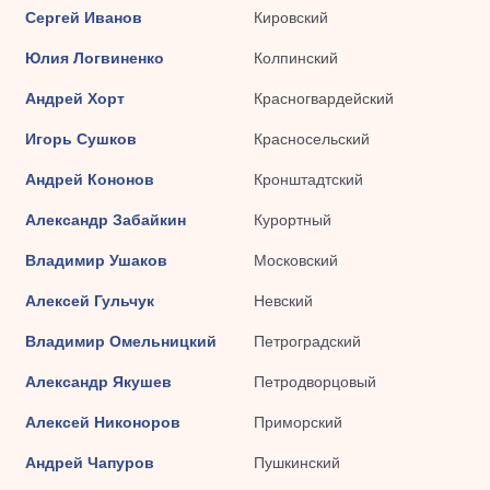
Сергей Иванов
Кировский
Юлия Логвиненко
Колпинский
Андрей Хорт
Красногвардейский
Игорь Сушков
Красносельский
Андрей Кононов
Кронштадтский
Александр Забайкин
Курортный
Владимир Ушаков
Московский
Алексей Гульчук
Невский
Владимир Омельницкий
Петроградский
Александр Якушев
Петродворцовый
Алексей Никоноров
Приморский
Андрей Чапуров
Пушкинский