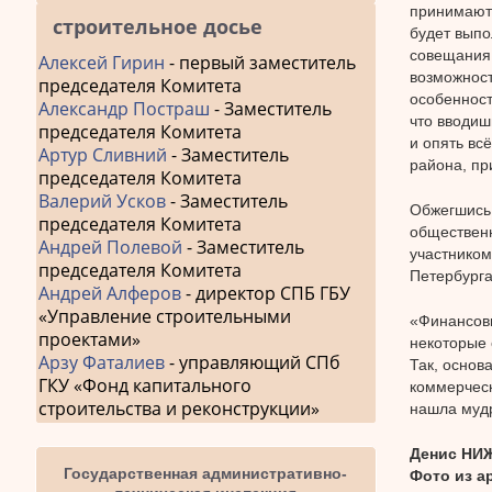
принимают 
строительное досье
будет выпо
совещания.
Алексей Гирин
- первый заместитель
возможност
председателя Комитета
особенност
Александр Постраш
- Заместитель
что вводиш
председателя Комитета
и опять вс
Артур Сливний
- Заместитель
района, пр
председателя Комитета
Валерий Усков
- Заместитель
Обжегшись
председателя Комитета
общественн
Андрей Полевой
- Заместитель
участником
председателя Комитета
Петербурга
Андрей Алферов
- директор СПБ ГБУ
«Управление строительными
«Финансовы
проектами»
некоторые 
Арзу Фаталиев
- управляющий СПб
Так, основ
ГКУ «Фонд капитального
коммерческ
строительства и реконструкции»
нашла мудр
Денис НИ
Государственная административно-
Фото из а