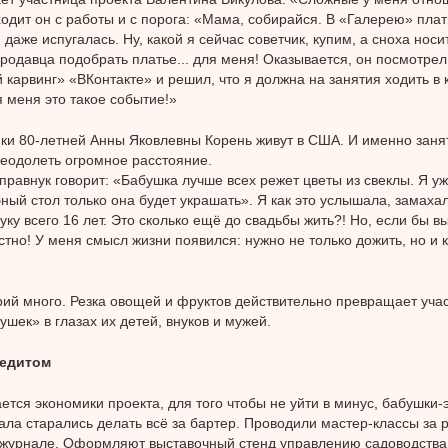
ходит он с работы и с порога: «Мама, собирайся. В «Галерею» плат
даже испугалась. Ну, какой я сейчас советчик, купим, а сноха носит
родавца подобрать платье... для меня! Оказывается, он посмотрел
карвинг» «ВКонтакте» и решил, что я должна на занятия ходить в
я меня это такое событие!»
ки 80-летней Анны Яковлевны Корень живут в США. И именно заня
еодолеть огромное расстояние.
равнук говорит: «Бабушка лучше всех режет цветы из свеклы. Я уже
ный стол только она будет украшать». Я как это услышала, замахал
уку всего 16 лет. Это сколько ещё до свадьбы жить?! Но, если бы вы
стно! У меня смысл жизни появился: нужно не только дожить, но и 
рий много. Резка овощей и фруктов действительно превращает учас
ушек» в глазах их детей, внуков и мужей.
редитом
ается экономики проекта, для того чтобы не уйти в минус, бабушки-э
ала старались делать всё за бартер. Проводили мастер-классы за 
журнале. Оформляют выставочный стенд управлению садоводства 