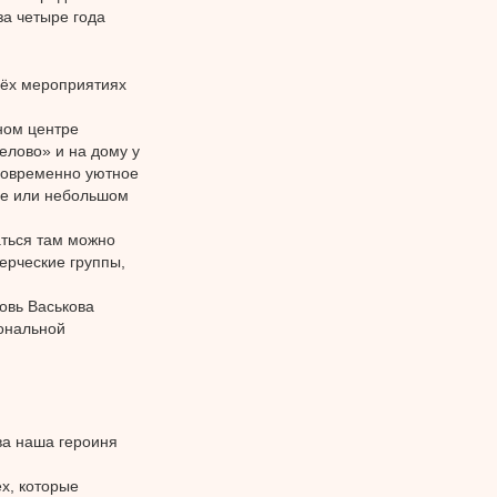
за четыре года
рёх мероприятиях
ном центре
елово» и на дому у
новременно уютное
фе или небольшом
аться там можно
ерческие группы,
овь Васькова
ональной
ва наша героиня
х, которые