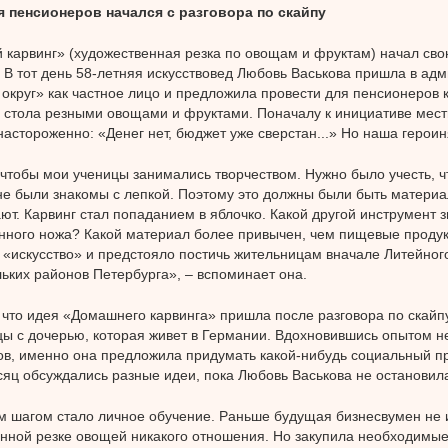
я пенсионеров начался с разговора по скайпу
карвинг» (художественная резка по овощам и фруктам) начал св
. В тот день 58-летняя искусствовед Любовь Васькова пришла в а
округ» как частное лицо и предложила провести для пенсионеров к
стола резными овощами и фруктами. Поначалу к инициативе мест
настороженно: «Денег нет, бюджет уже сверстан...» Но наша герои
 чтобы мои ученицы занимались творчеством. Нужно было учесть, ч
не были знакомы с лепкой. Поэтому это должны были быть материа
ют. Карвинг стал попаданием в яблочко. Какой другой инструмент
нного ножа? Какой материал более привычен, чем пищевые проду
 «искусство» и предстояло постичь жительницам вначале Литейного
ьких районов Петербурга», – вспоминает она.
 что идея «Домашнего карвинга» пришла после разговора по скайп
ы с дочерью, которая живет в Германии. Вдохновившись опытом н
в, именно она предложила придумать какой-нибудь социальный п
яц обсуждались разные идеи, пока Любовь Васькова не остановила
шагом стало личное обучение. Раньше будущая бизнесвумен не 
нной резке овощей никакого отношения. Но закупила необходимые