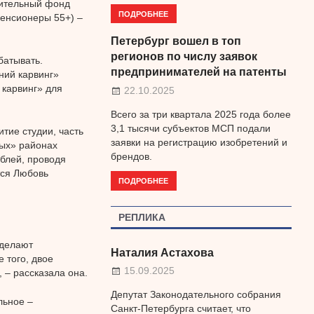
рительный фонд
ПОДРОБНЕЕ
енсионеры 55+) –
Петербург вошел в топ
регионов по числу заявок
батывать.
предпринимателей на патенты
ний карвинг»
 карвинг» для
22.10.2025
Всего за три квартала 2025 года более
3,1 тысячи субъектов МСП подали
тие студии, часть
заявки на регистрацию изобретений и
ных» районах
брендов.
ублей, проводя
тся Любовь
ПОДРОБНЕЕ
РЕПЛИКА
 делают
Наталия Астахова
 того, двое
15.09.2025
 – рассказала она.
Депутат Законодательного собрания
льное –
Санкт-Петербурга считает, что