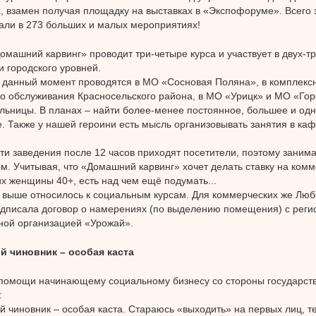
, взамен получая площадку на выставках в «Экспофоруме». Всего 
али в 273 больших и малых мероприятиях!
омашний карвинг» проводит три-четыре курса и участвует в двух-т
и городского уровней.
 данный момент проводятся в МО «Сосновая Поляна», в комплекс
о обслуживания Красносельского района, в МО «Урицк» и МО «Гор
льницы. В планах – найти более-менее постоянное, большее и од
 Также у нашей героини есть мысль организовывать занятия в ка
эти заведения после 12 часов приходят посетители, поэтому заним
ом. Учитывая, что «Домашний карвинг» хочет делать ставку на комм
 женщины 40+, есть над чем ещё подумать...
выше относилось к социальным курсам. Для коммерческих же Люб
дписала договор о намерениях (по выделению помещения) с реги
ной организацией «Урожай».
й чиновник – особая каста
помощи начинающему социальному бизнесу со стороны государст
:
й чиновник – особая каста. Стараюсь «выходить» на первых лиц, те