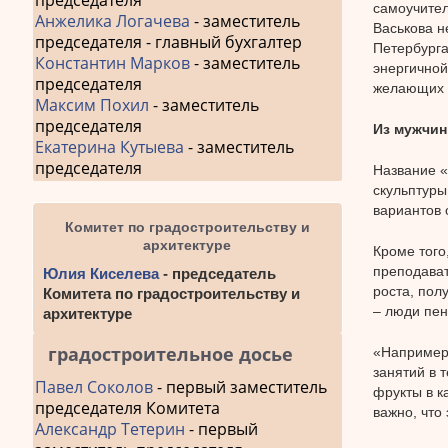
председателя
самоучител
Анжелика Логачева
- заместитель
Васькова н
председателя - главный бухгалтер
Петербурга
Константин Марков
- заместитель
энергичной
председателя
желающих о
Максим Похил
- заместитель
председателя
Из мужчин
Екатерина Кутыева
- заместитель
председателя
Название «
скульптуры
вариантов 
Комитет по градостроительству и
архитектуре
Кроме того
преподават
Юлия Киселева
- председатель
роста, пол
Комитета по градостроительству и
– люди пен
архитектуре
градостроительное досье
«Например,
занятий в 
Павел Соколов
- первый заместитель
фрукты в к
председателя Комитета
важно, что
Александр Тетерин
- первый