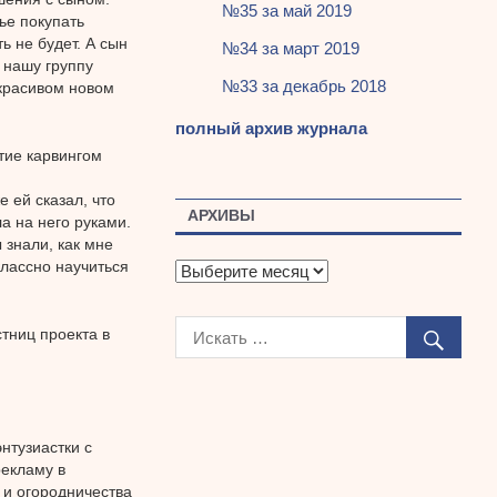
№35 за май 2019
ье покупать
ь не будет. А сын
№34 за март 2019
 нашу группу
№33 за декабрь 2018
 красивом новом
полный архив журнала
тие карвингом
 ей сказал, что
АРХИВЫ
а на него руками.
 знали, как мне
классно научиться
А
р
х
тниц проекта в
и
в
ы
нтузиастки с
рекламу в
и огородничества