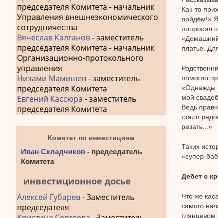
председателя Комитета - начальник
Как-то при
Управления внешнеэкономического
пойдём!» Я 
сотрудничества
попросил п
Вячеслав Калганов
- заместитель
«Домашний 
председателя Комитета - начальник
платье. Дл
Организационно-протокольного
управления
Родственни
Низами Мамишев
- заместитель
помогло пр
председателя Комитета
«Однажды п
Евгений Кассюра
- заместитель
мой свадеб
Ведь правн
председателя Комитета
стало радо
резать...»
Комитет по инвестициям
Таких исто
Иван Складчиков
- председатель
«супер-баб
Комитета
Дебет с к
инвестиционное досье
Алексей Губарев
- Заместитель
Что же кас
председателя
самого нач
глянцевом 
Кристина Сергеева
- Заместитель