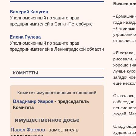
Бизнес дл
Валерий Калугин
«Домашний 
Уполномоченный по защите прав
года назад
предпринимателей в Санкт-Петербурге
«Литейный 
украшению 
Елена Рулева
отнеслись 
Уполномоченный по защите прав
предпринимателей в Ленинградской области
«Я хотела,
рисовали, 
хорошо зна
лучше кухо
КОМИТЕТЫ
загадочное
ещё нескол
Комитет имущественных отношений
Оказалось,
Владимир Уваров
- председатель
собеседниц
Комитета
пенсионеро
людей. Мес
имущественное досье
Следующим 
Павел Фролов
- заместитель
художестве