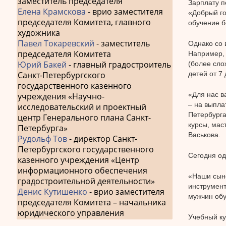
заместитель председателя
Зарплату п
Елена Крамскова
- врио заместителя
«Добрый го
председателя Комитета, главного
обучение б
художника
Павел Токаревский
- заместитель
Однако со 
председателя Комитета
Например, 
Юрий Бакей
- главный градостроитель
(более сло
Санкт-Петербургского
детей от 7 
государственного казенного
«Для нас в
учреждения «Научно-
– на выпла
исследовательский и проектный
Петербурга
центр Генерального плана Санкт-
курсы, мас
Петербурга»
Васькова.
Рудольф Тов
- директор Санкт-
Петербургского государственного
Сегодня од
казенного учреждения «Центр
информационного обеспечения
«Наши сыно
градостроительной деятельности»
инструмент
Денис Кутишенко
- врио заместителя
мужчин обу
председателя Комитета – начальника
юридического управления
Учебный ку