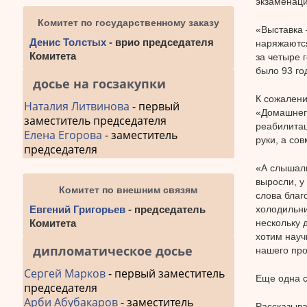
экзаменаци
Комитет по государственному заказу
«Выставка 
Денис Толстых
- врио председателя
наряжаются
Комитета
за четыре 
было 93 го
досье на госзакупки
К сожалени
Наталия Литвинова
- первый
«Домашнего
заместитель председателя
реабилитац
Елена Егорова
- заместитель
руки, а со
председателя
«А слышали
выросли, у
Комитет по внешним связям
слова благ
Евгений Григорьев
- председатель
холодильни
Комитета
нескольку 
хотим науч
дипломатическое досье
нашего про
Сергей Марков
- первый заместитель
Еще одна 
председателя
Арби Абубакаров
- заместитель
Рассказыва