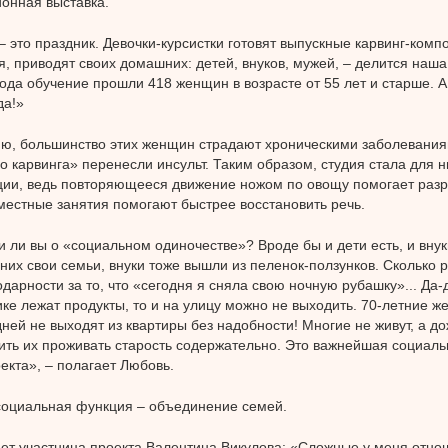
онная выставка.
– это праздник. Девочки-курсистки готовят выпускные карвинг-комп
, приводят своих домашних: детей, внуков, мужей, – делится наша 
года обучение прошли 418 женщин в возрасте от 55 лет и старше. 
да!»
ю, большинство этих женщин страдают хроническими заболеваниям
 карвинга» перенесли инсульт. Таким образом, студия стала для 
ии, ведь повторяющееся движение ножом по овощу помогает разр
вместные занятия помогают быстрее восстановить речь.
 ли вы о «социальном одиночестве»? Вроде бы и дети есть, и внуки
 них свои семьи, внуки тоже вышли из пеленок-ползунков. Сколько 
одарности за то, что «сегодня я сняла свою ночную рубашку»... Да-д
ке лежат продукты, то и на улицу можно не выходить. 70-летние 
дней не выходят из квартиры без надобности! Многие не живут, а до
ить их проживать старость содержательно. Это важнейшая социал
екта», – полагает Любовь.
социальная функция – объединение семей.
ет участница проекта Валентина Викулова: «Сложные у меня отно