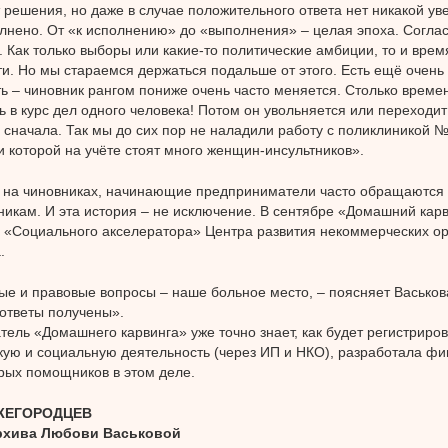
решения, но даже в случае положительного ответа нет никакой уве
лнено. От «к исполнению» до «выполнения» – целая эпоха. Согла
 Как только выборы или какие-то политические амбиции, то и врем
и. Но мы стараемся держаться подальше от этого. Есть ещё очень
ь – чиновник рангом пониже очень часто меняется. Столько времен
ь в курс дел одного человека! Потом он увольняется или переходит
ё сначала. Так мы до сих пор не наладили работу с поликлиникой 
и которой на учёте стоят много женщин-инсультников».
 на чиновниках, начинающие предприниматели часто обращаются
икам. И эта история – не исключение. В сентябре «Домашний карв
 «Социального акселератора» Центра развития некоммерческих о
.
е и правовые вопросы – наше больное место, – поясняет Васькова
ответы получены».
атель «Домашнего карвинга» уже точно знает, как будет регистриро
ую и социальную деятельность (через ИП и НКО), разработала фи
ых помощников в этом деле.
ЖЕГОРОДЦЕВ
рхива Любови Васьковой