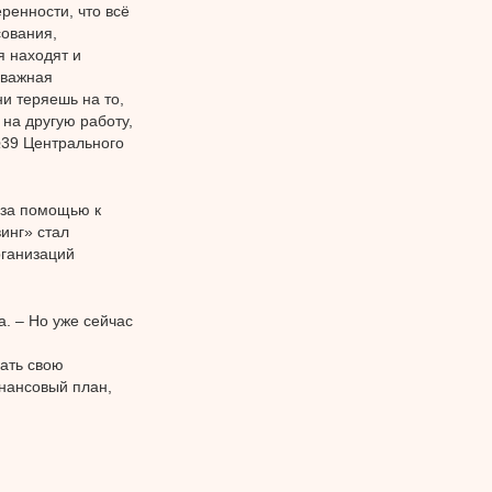
ренности, что всё
сования,
я находят и
 важная
и теряешь на то,
 на другую работу,
№39 Центрального
 за помощью к
инг» стал
рганизаций
. – Но уже сейчас
вать свою
нансовый план,