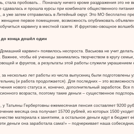
ь, стала пробовать... Поначалу ничего кроме раздражения это не в
е сдавалась и прошла курсы при комбинате общественного питани
, а уже затем отправилась в Литейный округ. Это МО бесплатно пр
 женщине первое помещение, возможность опубликовать объявлен
бучиться карвингу в местной газете. И фруктово-овощное волшебс
 до конца дошёл один
Домашний карвинг» появилось неспроста. Васькова не учит делат
. Важнее, чтобы её ученицы занимались творчеством в кругу семьи
овощей и фруктов, а результаты этой работы служили украшением 
, за несколько лет работы из числа выпускниц были подготовлены 
ельниц (и работа продолжается). Для последних – это возможность
учения нового статуса и, конечно, дополнительный заработок. Все
сионного возраста, поэтому такие деньги – существенное подспорь
 у Татьяны Гербертовны ежемесячная пенсия составляет 9200 руб
течение месяца она получает 15700 рублей, из которых 1500 уходит
ачестве материала к занятиям, а остальное деньги идут в бюджет е
 эти деньги она заработала сама!» – подчеркивает наша собеседни