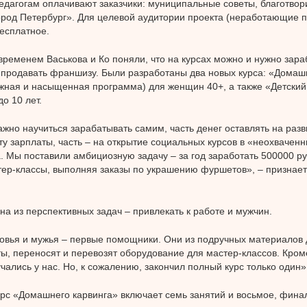
едагогам оплачивают заказчики: муниципальные советы, благотво
род Петербург». Для целевой аудитории проекта (неработающие п
есплатное.
временем Васькова и Ко поняли, что на курсах можно и нужно зара
продавать франшизу. Были разработаны два новых курса: «Домаш
жная и насыщенная программа) для женщин 40+, а также «Детский
до 10 лет.
ажно научиться зарабатывать самим, часть денег оставлять на разви
ту зарплаты, часть – на открытие социальных курсов в «неохвачен
. Мы поставили амбициозную задачу – за год заработать 500000 р
тер-классы, выполняя заказы по украшению фуршетов», – признае
на из перспективных задач – привлекать к работе и мужчин.
вья и мужья – первые помощники. Они из подручных материалов
ы, переносят и перевозят оборудование для мастер-классов. Кроме
чались у нас. Но, к сожалению, закончил полный курс только один»,
рс «Домашнего карвинга» включает семь занятий и восьмое, фина