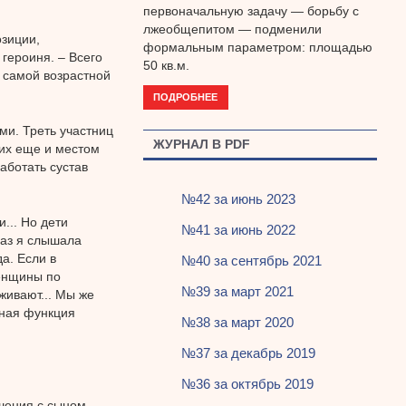
первоначальную задачу — борьбу с
лжеобщепитом — подменили
озиции,
формальным параметром: площадью
героиня. – Всего
50 кв.м.
А самой возрастной
ПОДРОБНЕЕ
и. Треть участниц
ЖУРНАЛ В PDF
них еще и местом
аботать сустав
№42 за июнь 2023
... Но дети
№41 за июнь 2022
раз я слышала
а. Если в
№40 за сентябрь 2021
женщины по
№39 за март 2021
живают... Мы же
ьная функция
№38 за март 2020
№37 за декабрь 2019
№36 за октябрь 2019
шения с сыном.