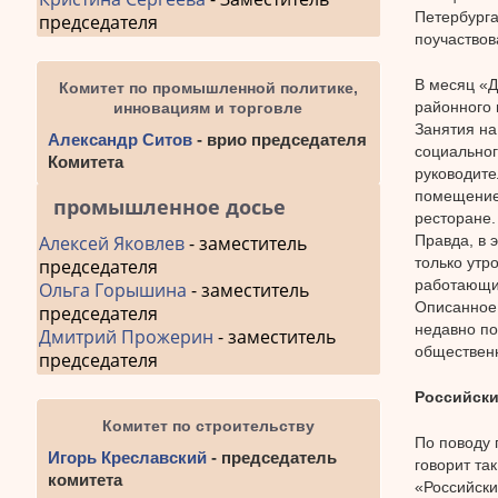
Петербурга
председателя
поучаствов
В месяц «Д
Комитет по промышленной политике,
районного 
инновациям и торговле
Занятия на
Александр Ситов
- врио председателя
социальног
Комитета
руководите
помещение.
промышленное досье
ресторане.
Алексей Яковлев
- заместитель
Правда, в 
только утр
председателя
работающих
Ольга Горышина
- заместитель
Описанное 
председателя
недавно по
Дмитрий Прожерин
- заместитель
обществен
председателя
Российски
Комитет по строительству
По поводу 
Игорь Креславский
- председатель
говорит так
комитета
«Российски