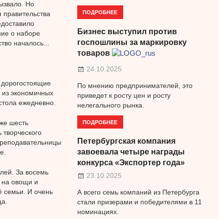
ызвало. Но
ПОДРОБНЕЕ
я правительства
едоставило
Бизнес выступил против
ие о наборе
госпошлины за маркировку
тво началось...
товаров
24.10.2025
ь дорогостоящие
По мнению предпринимателей, это
, из экономичных
приведет к росту цен и росту
стола ежедневно.
нелегального рынка.
ПОДРОБНЕЕ
уже шесть
 творческого
Петербургская компания
 преподавательницы
завоевала четыре награды
е.
конкурса «Экспортер года»
лей. За восемь
23.10.2025
 на овощи и
ё семьи. И очень
А всего семь компаний из Петербурга
ца.
стали призерами и победителями в 11
номинациях.