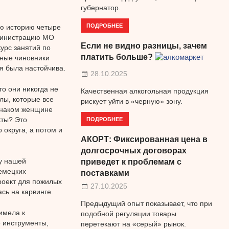
губернатор.
ПОДРОБНЕЕ
ою историю четыре
дминистрацию МО
Если не видно разницы, зачем
урс занятий по
платить больше?
ные чиновники
ня была настойчива.
28.10.2025
то они никогда не
Качественная алкогольная продукция
лы, которые все
рискует уйти в «черную» зону.
 знаком женщине
ПОДРОБНЕЕ
кты? Это
 округа, а потом и
АКОРТ: Фиксированная цена в
долгосрочных договорах
у нашей
приведет к проблемам с
емецких
поставками
роект для пожилых
27.10.2025
сь на карвинге.
Предыдущий опыт показывает, что при
имела к
подобной регуляции товары
 инструменты,
перетекают на «серый» рынок.