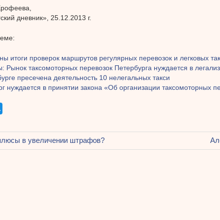
Ерофеева,
ский дневник», 25.12.2013 г.
теме:
ы итоги проверок маршрутов регулярных перевозок и легковых так
ы: Рынок таксомоторных перевозок Петербурга нуждается в легали
урге пресечена деятельность 10 нелегальных такси
рг нуждается в принятии закона «Об организации таксомоторных п
щая
плюсы в увеличении штрафов?
Сл
Ал
ация
за
ям