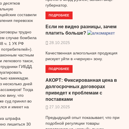
о десятков
губернатор.
гальную
ицейские составили
ПОДРОБНЕЕ
вления перевозок
Если не видно разницы, зачем
риговоры трудно
платить больше?
нем случае бомбила
28.10.2025
8 ч. 1 УК РФ
 потребителей»).
Качественная алкогольная продукция
законным частным
рискует уйти в «черную» зону.
 легкового такси,
сотрудники ГИБДД.
ПОДРОБНЕЕ
луатировать
лько камикадзе.
АКОРТ: Фиксированная цена в
з несколько дней
долгосрочных договорах
ассажиров! Тогда
приведет к проблемам с
ою вину, что
поставками
же суд принял во
лся и имеет на
27.10.2025
Предыдущий опыт показывает, что при
мма штрафа
подобной регуляции товары
жно лишиться 30
перетекают на «серый» рынок.