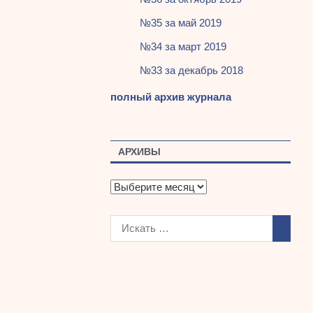
№35 за май 2019
№34 за март 2019
№33 за декабрь 2018
полный архив журнала
АРХИВЫ
А
р
х
и
в
ы