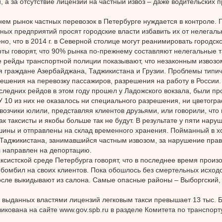
й, а за отсутствие лицензии на частный извоз – даже водительских 
ем рынок частных перевозок в Петербурге нуждается в контроле. 
ных предприятий просят городские власти избавить их от нелегаль
но, что в 2014 г. в Северной столице могут реанимировать городско
рты говорят, что 90% рынка по-прежнему составляют нелегальные т
 рейды транспортной полиции показывают, что незаконным извозо
 граждане Азербайджана, Таджикистана и Грузии. Проблемы типич
решения на перевозку пассажиров, разрешения на работу в России.
следних рейдов в этом году прошел у Ладожского вокзала, были п
 У 10 из них не оказалось ни специального разрешения, ни цветогр
возчики юлили, представляя клиентов друзьями, или говорили, что 
ак таксисты и якобы больше так не будут. В результате у пяти нар
ины и отправлены на склад временного хранения. Пойманный в х
Таджикистана, занимавшийся частным извозом, за нарушение пра
 направлен на депортацию.
таксистской среде Петербурга говорят, что в последнее время произ
бомбил на своих клиентов. Пока обошлось без смертельных исход
после выкидывают из салона. Самые опасные районы – Выборгский,
 выданных властями лицензий легковым такси превышает 13 тыс. 
ликована на сайте www.gov.spb.ru в разделе Комитета по транспорту