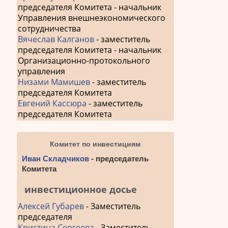
председателя Комитета - начальник
Управления внешнеэкономического
сотрудничества
Вячеслав Калганов
- заместитель
председателя Комитета - начальник
Организационно-протокольного
управления
Низами Мамишев
- заместитель
председателя Комитета
Евгений Кассюра
- заместитель
председателя Комитета
Комитет по инвестициям
Иван Складчиков
- председатель
Комитета
инвестиционное досье
Алексей Губарев
- Заместитель
председателя
Кристина Сергеева
- Заместитель