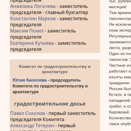
председателя
тыс. рубле
Анжелика Логачева
- заместитель
месяцев!
председателя - главный бухгалтер
Тем времен
Константин Марков
- заместитель
таксомотор
председателя
Не исключе
Максим Похил
- заместитель
пока экспе
Регулярные
председателя
занимаются
Екатерина Кутыева
- заместитель
листа, раз
председателя
Один из по
таксистов.
Частные из
Комитет по градостроительству и
работают к
архитектуре
изъяты маш
Юлия Киселева
- председатель
гражданин 
Комитета по градостроительству и
России был
архитектуре
Кстати, в 
нападений 
градостроительное досье
грабят, а 
Кировский.
Павел Соколов
- первый заместитель
Количество
председателя Комитета
такси опуб
Александр Тетерин
- первый