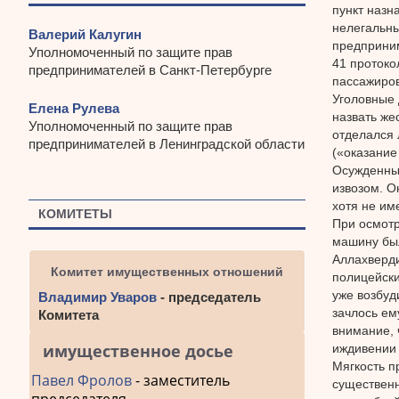
пункт назн
нелегальны
Валерий Калугин
предприним
Уполномоченный по защите прав
41 протоко
предпринимателей в Санкт-Петербурге
пассажиров
Уголовные 
Елена Рулева
назвать же
Уполномоченный по защите прав
отделался 
предпринимателей в Ленинградской области
(«оказание
Осужденный
извозом. О
хотя не им
КОМИТЕТЫ
При осмотр
машину был
Аллахверди
Комитет имущественных отношений
полицейски
уже возбуд
Владимир Уваров
- председатель
зачлось ем
Комитета
внимание, 
имущественное досье
иждивении 
Мягкость п
Павел Фролов
- заместитель
существенн