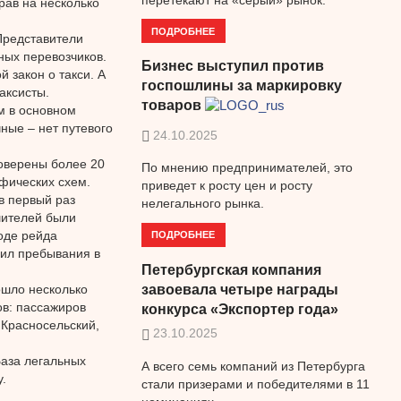
прав на несколько
ПОДРОБНЕЕ
Представители
ных перевозчиков.
Бизнес выступил против
й закон о такси. А
госпошлины за маркировку
аксисты.
товаров
м в основном
ные – нет путевого
24.10.2025
роверены более 20
По мнению предпринимателей, это
афических схем.
приведет к росту цен и росту
в первый раз
нелегального рынка.
ушителей были
ПОДРОБНЕЕ
оде рейда
вил пребывания в
Петербургская компания
ошло несколько
завоевала четыре награды
ов: пассажиров
конкурса «Экспортер года»
 Красносельский,
23.10.2025
База легальных
А всего семь компаний из Петербурга
.
стали призерами и победителями в 11