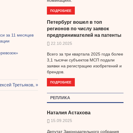
номинациях.
ПОДРОБНЕЕ
Петербург вошел в топ
регионов по числу заявок
си за 11 месяцев
предпринимателей на патенты
зации
22.10.2025
еревозок»
Всего за три квартала 2025 года более
3,1 тысячи субъектов МСП подали
заявки на регистрацию изобретений и
брендов.
ПОДРОБНЕЕ
едующая
ексей Третьяков,
пись:
РЕПЛИКА
Наталия Астахова
15.09.2025
Депутат Законодательного собрания