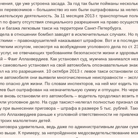
ачения, где уже устроена засада. За год так были пойманы нескольк
х перевозчиков – большинство из них были оштрафованы за неле
ательскую деятельность. За 11 месяцев 2013 г. транспортные пол
л по факту отсутствия специального разрешения на право осущест
 и багажа легковым такси на территории Санкт-Петербурга.
дела в отношении бомбил заводят в исключительных случаях. Но п
сткими – правонарушителей наказывают штрафом. Вот и в послед
легким испугом, несмотря на возбуждение уголовного дела по ст. 23
 услуг, не отвечающих требованиям безопасности жизни и здоровья
 – Фаиг Аллахвердиев. Как установил суд, мужчина занимался не
н самовольно установил на свой автомобиль опознавательные знаки
ел на это разрешения. 10 октября 2013 г. левое такси остановили 
е автомобиля они выявили многочисленные неисправности – эксп
о опасно для жизни. По словам инспекторов, на ней мог ездить то
ев был оштрафован на незначительную сумму и отпущен. Но чере
е вновь остановили его автомобиль – водитель продолжал возить п
или уголовное дело. На суде таксист-нелегал полностью признал св
у при вынесении приговора – штрафа в размере 5 тыс. рублей. Так
что Аллахвердиев раньше к уголовной ответственности не привлека
троих малолетних детей.
риговора удивительна, ведь даже по административным делам су
о выше. К примеру, за непройденное медосвидетельствование мо