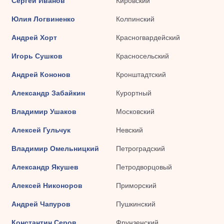
Сергей Иванов
Кировский
Юлия Логвиненко
Колпинский
Андрей Хорт
Красногвардейский
Игорь Сушков
Красносельский
Андрей Кононов
Кронштадтский
Александр Забайкин
Курортный
Владимир Ушаков
Московский
Алексей Гульчук
Невский
Владимир Омельницкий
Петроградский
Александр Якушев
Петродворцовый
Алексей Никоноров
Приморский
Андрей Чапуров
Пушкинский
Константин Серов
Фрунзенский