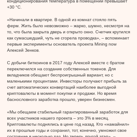
кондиционирования температура в помещении превышает
+30 °C.
«Начинали в квартире. В одной из комнат стояло пять
ферм. Жить было невозможно – жарко, шумно, несмотря на
то, что была закрыта дверь и открыто окно. Счетчик крутился
как сумасшедший, чуть не сгорела проводка», – вспоминает
первые эксперименты основатель проекта Mining now
Алексей Зенков.
С добычи биткоинов в 2017 году Алексей вместе с братом
переключился на создание собственных токенов. Для
вкладчиков обещают беспроигрышный вариант, но с
маленькими процентами. Инвесторы получают прибыль за
счет автоматических конвертаций наиболее выгодной
криптовалюты в момент покупки и продажи. Но время
баснословного заработка прошло, уверен бизнесмен.
«Мы обещаем стабильный гарантированный заработок для
всех участников нашего проекта – это 3% в месяц.
Криптовалюты поднялись в цене год назад. Кто «намайнил»
их в прошлые годы и сохранил, тот, конечно, умножил свое
состояние в несколько раз. Но теперь другой этап», –