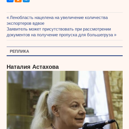
Предыдущая
Ленобласть нацелена на увеличение количества
Навигация
экспортеров вдвое
запись:
Следующая
Заявитель может присутствовать при рассмотрении
по
запись:
документов на получение пропуска для большегруза
записям
РЕПЛИКА
Наталия Астахова