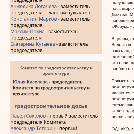
председателя
поручению
Анжелика Логачева
- заместитель
пассажирск
председателя - главный бухгалтер
Дмитрия Ми
Константин Марков
- заместитель
чиновников
председателя
«Форума» а
Максим Похил
- заместитель
председателя
В целом, э
Екатерина Кутыева
- заместитель
Ведь из де
председателя
вокзалах, 
помещений 
что если п
Комитет по градостроительству и
вообще не
архитектуре
Повысить в
Юлия Киселева
- председатель
реконструк
Комитета по градостроительству и
являются с
архитектуре
реконструк
ежемесячно
градостроительное досье
железнодор
Павел Соколов
- первый заместитель
реализации
председателя Комитета
Александр Тетерин
- первый
ОДНАКО, по