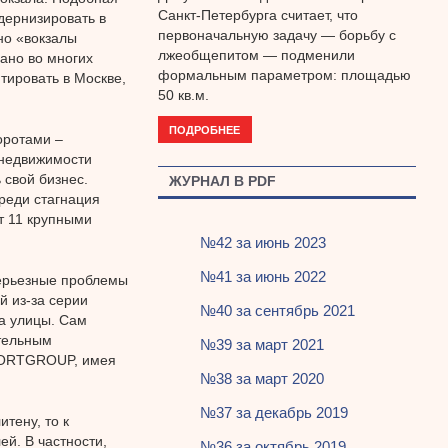
Санкт-Петербурга считает, что
дернизировать в
первоначальную задачу — борьбу с
но «вокзалы
лжеобщепитом — подменили
лано во многих
формальным параметром: площадью
тировать в Москве,
50 кв.м.
ПОДРОБНЕЕ
оротами –
 недвижимости
 свой бизнес.
ЖУРНАЛ В PDF
еди стагнация
т 11 крупными
№42 за июнь 2023
№41 за июнь 2022
ерьезные проблемы
 из-за серии
№40 за сентябрь 2021
а улицы. Сам
ительным
№39 за март 2021
 FORTGROUP, имея
№38 за март 2020
№37 за декабрь 2019
тену, то к
ей. В частности,
№36 за октябрь 2019