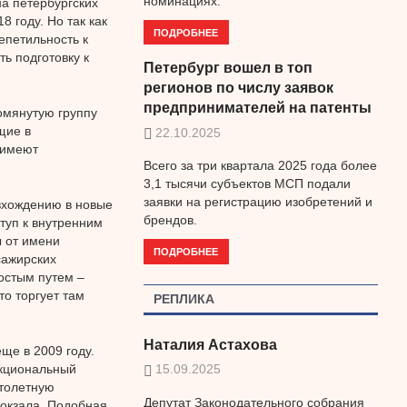
номинациях.
а петербургских
 году. Но так как
ПОДРОБНЕЕ
петильность к
ь подготовку к
Петербург вошел в топ
регионов по числу заявок
предпринимателей на патенты
омянутую группу
щие в
22.10.2025
 имеют
Всего за три квартала 2025 года более
3,1 тысячи субъектов МСП подали
заявки на регистрацию изобретений и
вхождению в новые
брендов.
туп к внутренним
ы от имени
ПОДРОБНЕЕ
сажирских
остым путем –
то торгует там
РЕПЛИКА
Наталия Астахова
ще в 2009 году.
нкциональный
15.09.2025
ртолетную
Депутат Законодательного собрания
вокзала. Подобная