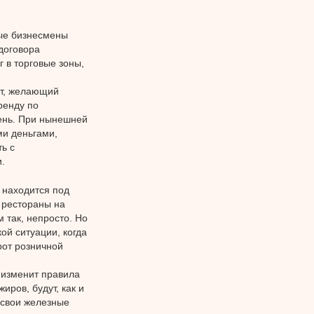
ые бизнесмены
договора
 в торговые зоны,
нт, желающий
ренду по
ень. При нынешней
ми деньгами,
ь с
.
 находится под
 рестораны на
 так, непросто. Но
ой ситуации, когда
рот розничной
 изменит правила
ров, будут, как и
 свои железные