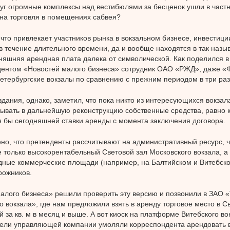
уг огромные комплексы над вестибюлями за бесценок ушли в частн
на торговля в помещениях сабвея?
то привлекает участников рынка в вокзальном бизнесе, инвестици
в течение длительного времени, да и вообще находятся в так назы
няшняя арендная плата далека от символической. Как поделился в 
дентом «Новостей малого бизнеса» сотрудник ОАО «РЖД», даже «
петербургские вокзалы по сравнению с прежним периодом в три ра
здания, однако, заметил, что пока никто из интересующихся вокза
дывать в дальнейшую реконструкцию собственные средства, равно к
я бы сегодняшней ставки аренды с момента заключения договора.
но, что претенденты рассчитывают на административный ресурс, ч
 только высокорентабельный Световой зал Московского вокзала, а
ные коммерческие площади (например, на Балтийском и Витебско
рожников.
алого бизнеса» решили проверить эту версию и позвонили в ЗАО 
о вокзала», где нам предложили взять в аренду торговое место в С
й за кв. м в месяц и выше. А вот киоск на платформе Витебского во
ели управляющей компании умоляли корреспондента арендовать в