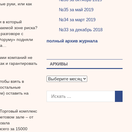
ые руки, или как
№35 за май 2019
№34 за март 2019
и в который
ваемой зоне риска?
№33 за декабрь 2018
разговоре с
Форуму» подняли
полный архив журнала
за…
лами компаний не
ак и гарантировать
АРХИВЫ
А
тобы взять в
р
 остальные
х
м) оставить на
и
в
ы
«Торговый комплекс
ветовом зале – от
кзала
сего за 15000