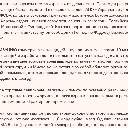
торговым ларьком стояла «крыша» из девяностых. Поэтому и разгр
лающих было немного. В их числе оказалось АНО «Управление де
ФСБ», которым руководил Дмитрий Михальченко. Вскоре дружеств
Форум» отдали на откуп сразу пять основных вокзалов – Балтийски
 Московский и Финляндский. Во главе партнера железнодорожнико
 понятный министру путей сообщения Геннадию Фадееву бизнесме
х.
ЗАЦИЮ коммерческих площадей предприниматель вложил 10 мл
вестиций и заработал дополнительные очки, успев все сделать к г
ремени внешне торговые зоны выглядели, заметим, вполне приличн
й реконструкции Михальченко оставил за собой общепит, организ
й промысел», а коммерческие площади стал через подконтрольно
сдавать в аренду.
все торговые павильоны, магазины и пункты по оказанию различных
сь в арендаторов «Форума», а пассажиров и поныне кормят в рест
 пельменных «Трактирного промысла».
ми, кто прицениваются к вокзальному доходу опального миллиарде
орую он отсюда извлекает – 1,0 млрд рублей в год. Однако источн
 NIA Becar (группа компаний «Бекар») сообщил, что недавно эта ст