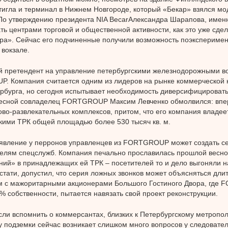
тигла и терминал в Нижнем Новгороде, который «Бекар» взялся мо
 По утверждению президента NIA BecarАлександра Шарапова, имен
ть центрами торговой и общественной активности, как это уже сде
ра». Сейчас его подчиненные получили возможность поэксперимен
 вокзале.
 претендент на управление петербургскими железнодорожными в
. Компания считается одним из лидеров на рынке коммерческой
рбурга, но сегодня испытывает необходимость диверсифицировать
есной совладелец FORTGROUP Максим Левченко обмолвился: впер
ово-развлекательных комплексов, притом, что его компания владее
кими ТРК общей площадью более 530 тысяч кв. м.
оявление у перронов управленцев из FORTGROUP может создать с
елям спецслужб. Компания печально прославилась прошлой весной
ий» в принадлежащих ей ТРК – посетителей то и дело выгоняли н
кстати, допустил, что серия ложных звонков может объясняться дл
м с мажоритарными акционерами Большого Гостиного Двора, где
% собственности, пытается навязать свой проект реконструкции.
сли вспомнить о коммерсантах, близких к Петербургскому метрополи
у подземки сейчас возникает слишком много вопросов у следовател