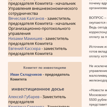
председателя Комитета - начальник
почему вдр
Управления внешнеэкономического
организова
сотрудничества
ВОПРОС – ч
Вячеслав Калганов
- заместитель
окупаются 
председателя Комитета - начальник
Ведь сегод
Организационно-протокольного
корреспон
управления
оплату за 
Низами Мамишев
- заместитель
председателя Комитета
Источник и
Евгений Кассюра
- заместитель
готов вкла
председателя Комитета
оплату хот
Не исключе
Комитет по инвестициям
управление
Иван Складчиков
- председатель
малоликвид
Комитета
железнодо
инвестиционное досье
«Новости м
Московског
Алексей Губарев
- Заместитель
5500 рубле
председателя
представит
Кристина Сергеева
- Заместитель