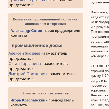
рублей еже
председателя
Возможно, 
надеются р
Комитет по промышленной политике,
железнодор
инновациям и торговле
и в резуль
Александр Ситов
- врио председателя
Тем време
Комитета
поуправлят
сегодняшни
промышленное досье
тенденции 
маловероят
Алексей Яковлев
- заместитель
коммерсант
председателя
Ольга Горышина
- заместитель
СЕГОДНЯ су
председателя
стражей по
Дмитрий Прожерин
- заместитель
сумму 1 70
председателя
вряд ли ко
повсеместн
торговли.
Комитет по строительству
Для нас же
игры. Пред
Игорь Креславский
- председатель
раньше, пр
комитета