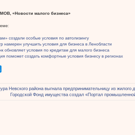
МОВ, «Новости малого бизнеса»
теме:
м» создали особые условия по автолизингу
тр намерен улучшить условия для бизнеса в Ленобласти
к обновляет условия по кредитам для малого бизнеса
ия поможет создать комфортные условия бизнесу в регионах
щая
ура Невского района выгнала предпринимательницу из жилого 
ация
Следующая
Городской Фонд имущества создал «Портал промышленно
запись:
ям