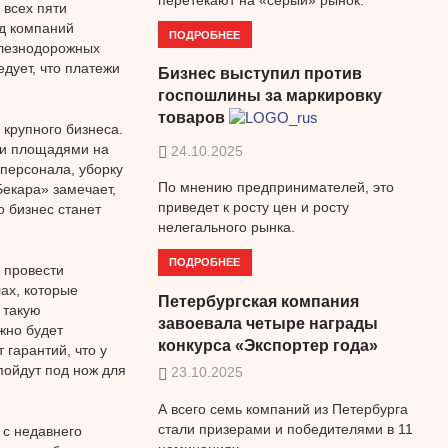
всех пяти
од компаний
ПОДРОБНЕЕ
елезнодорожных
дует, что платежи
Бизнес выступил против
госпошлины за маркировку
товаров
 крупного бизнеса.
ми площадями на
24.10.2025
 персонала, уборку
По мнению предпринимателей, это
Бекара» замечает,
приведет к росту цен и росту
о бизнес станет
нелегального рынка.
ПОДРОБНЕЕ
 провести
ах, которые
Петербургская компания
 такую
завоевала четыре награды
жно будет
конкурса «Экспортер года»
 гарантий, что у
пойдут под нож для
23.10.2025
А всего семь компаний из Петербурга
стали призерами и победителями в 11
 с недавнего