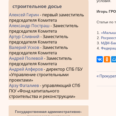
условия.
строительное досье
Игорь ГРО
Алексей Гирин
- первый заместитель
председателя Комитета
Статьи по 
Александр Постраш
- Заместитель
председателя Комитета
«Малыша
Артур Сливний
- Заместитель
Росреес
председателя Комитета
МДМ-Бан
Валерий Усков
- Заместитель
Федерац
председателя Комитета
Андрей Полевой
- Заместитель
председателя Комитета
Андрей Алферов
- директор СПБ ГБУ
«Управление строительными
Предыду
Прокурат
проектами»
Навиг
запись:
Арзу Фаталиев
- управляющий СПб
по
ГКУ «Фонд капитального
строительства и реконструкции»
запис
Государственная административно-