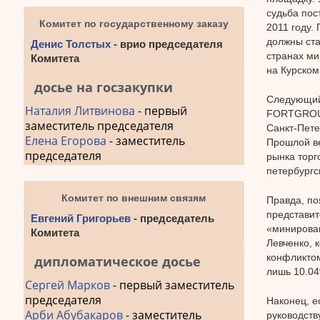
судьба пос
Комитет по государственному заказу
2011 году.
должны ста
Денис Толстых
- врио председателя
странах ми
Комитета
на Курском
досье на госзакупки
Следующий
Наталия Литвинова
- первый
FORTGROUP
заместитель председателя
Санкт-Пете
Елена Егорова
- заместитель
Прошлой в
председателя
рынка торг
петербургс
Комитет по внешним связям
Правда, п
представит
Евгений Григорьев
- председатель
«минирован
Комитета
Левченко, 
конфликто
дипломатическое досье
лишь 10.04
Сергей Марков
- первый заместитель
председателя
Наконец, е
Арби Абубакаров
- заместитель
руководств