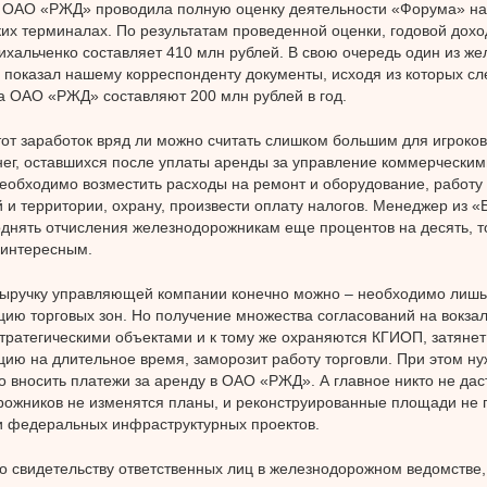
 ОАО «РЖД» проводила полную оценку деятельности «Форума» на 
их терминалах. По результатам проведенной оценки, годовой дох
хальченко составляет 410 млн рублей. В свою очередь один из ж
 показал нашему корреспонденту документы, исходя из которых сле
 ОАО «РЖД» составляют 200 млн рублей в год.
тот заработок вряд ли можно считать слишком большим для игроков
нег, оставшихся после уплаты аренды за управление коммерчески
необходимо возместить расходы на ремонт и оборудование, работу
и территории, охрану, произвести оплату налогов. Менеджер из «
однять отчисления железнодорожникам еще процентов на десять, т
 интересным.
ыручку управляющей компании конечно можно – необходимо лишь
цию торговых зон. Но получение множества согласований на вокзал
тратегическими объектами и к тому же охраняются КГИОП, затянет
цию на длительное время, заморозит работу торговли. При этом ну
 вносить платежи за аренду в ОАО «РЖД». А главное никто не даст
ожников не изменятся планы, и реконструированные площади не 
 федеральных инфраструктурных проектов.
 свидетельству ответственных лиц в железнодорожном ведомстве,