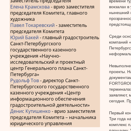
заместитель председателя
времени ту
Елена Крамскова
- врио заместителя
вокзалах в
председателя Комитета, главного
нынешний 
художника
прозрачнос
предстоящи
Павел Токаревский
- заместитель
председателя Комитета
Среди осно
Юрий Бакей
- главный градостроитель
компаний «
Санкт-Петербургского
Петербургс
государственного казенного
неформаль
учреждения «Научно-
исследовательский и проектный
Невыполнен
центр Генерального плана Санкт-
проекты. Н
Петербурга»
документам
Рудольф Тов
- директор Санкт-
FORTGROUP
Петербургского государственного
терминалах
казенного учреждения «Центр
заявляют, 
информационного обеспечения
сегодня. П
градостроительной деятельности»
Денис Кутишенко
- врио заместителя
Первый кон
председателя Комитета – начальника
Три года н
юридического управления
комплекс п
площадку. 