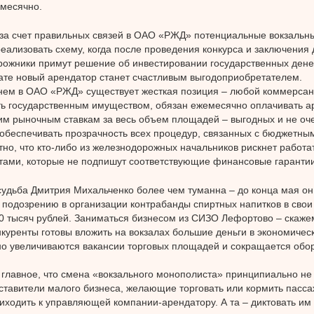
месячно.
за счет правильных связей в ОАО «РЖД» потенциальные вокзальн
еализовать схему, когда после проведения конкурса и заключения 
ожники примут решение об инвестировании государственных денег
тате новый арендатор станет счастливым выгодоприобретателем.
нем в ОАО «РЖД» существует жесткая позиция – любой коммерса
ь государственным имуществом, обязан ежемесячно оплачивать а
м рыночным ставкам за весь объем площадей – выгодных и не оч
обеспечивать прозрачность всех процедур, связанных с бюджетны
но, что кто-либо из железнодорожных начальников рискнет работат
ами, которые не подпишут соответствующие финансовые гарантии
дьба Дмитрия Михальченко более чем туманна – до конца мая он
 подозрению в организации контрабанды спиртных напитков в свои
0 тысяч рублей. Заниматься бизнесом из СИЗО Лефортово – скажем
нкуренты готовы вложить на вокзалах большие деньги в экономическ
о увеличиваются вакансии торговых площадей и сокращается обо
 главное, что смена «вокзального монополиста» принципиально не
ставители малого бизнеса, желающие торговать или кормить пассажи
иходить к управляющей компании-арендатору. А та – диктовать им