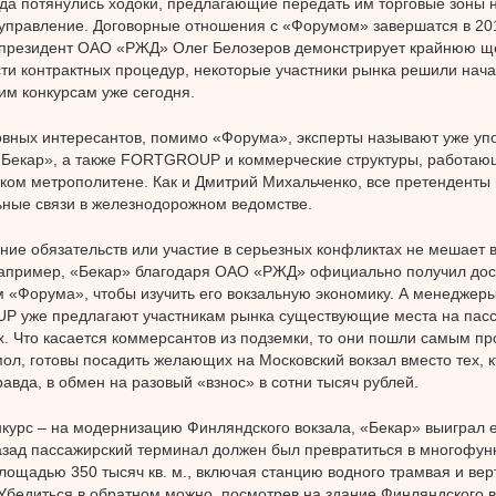
да потянулись ходоки, предлагающие передать им торговые зоны н
 управление. Договорные отношения с «Форумом» завершатся в 2018
президент ОАО «РЖД» Олег Белозеров демонстрирует крайнюю ще
ти контрактных процедур, некоторые участники рынка решили начат
м конкурсам уже сегодня.
вных интересантов, помимо «Форума», эксперты называют уже уп
Бекар», а также FORTGROUP и коммерческие структуры, работаю
ком метрополитене. Как и Дмитрий Михальченко, все претенденты
ные связи в железнодорожном ведомстве.
ие обязательств или участие в серьезных конфликтах не мешает 
апример, «Бекар» благодаря ОАО «РЖД» официально получил дос
 «Форума», чтобы изучить его вокзальную экономику. А менеджер
 уже предлагают участникам рынка существующие места на пас
. Что касается коммерсантов из подземки, то они пошли самым пр
мол, готовы посадить желающих на Московский вокзал вместо тех, к
равда, в обмен на разовый «взнос» в сотни тысяч рублей.
курс – на модернизацию Финляндского вокзала, «Бекар» выиграл е
азад пассажирский терминал должен был превратиться в многофу
лощадью 350 тысяч кв. м., включая станцию водного трамвая и ве
Убедиться в обратном можно, посмотрев на здание Финляндского 