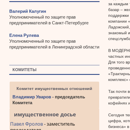
за каждым 
базар – же
Валерий Калугин
поддержки 
Уполномоченный по защите прав
компании «
предпринимателей в Санкт-Петербурге
Ладожский,
знакомый и
Елена Рулева
спецслужба
Уполномоченный по защите прав
предпринимателей в Ленинградской области
В МОДЕРНИ
частных ин
Для того в
проведенно
КОМИТЕТЫ
«Трактирны
комплекс» 
Комитет имущественных отношений
Так почти 
Владимир Уваров
- председатель
превратили
Комитета
кофейнях и
имущественное досье
Сегодня те
цифра, кот
Павел Фролов
- заместитель
бизнеса» в