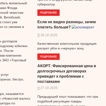
ебать вокзальный
губернатор.
лами Фонда
енной чекистам
ПОДРОБНЕЕ
й, Витебский,
Если не видно разницы, зачем
в стоял уже
н со связями в
платить больше?
28.10.2025
н долларов
Качественная алкогольная продукция
ородскому юбилею.
рискует уйти в «черную» зону.
о. После
овав компанию
ПОДРОБНЕЕ
е ЗАО «Торговый
АКОРТ: Фиксированная цена в
долгосрочных договорах
 услуг
приведет к проблемам с
оранах, бистро,
поставками
27.10.2025
ра, называется
Предыдущий опыт показывает, что при
ик «Новостей малого
подобной регуляции товары
руктура по
перетекают на «серый» рынок.