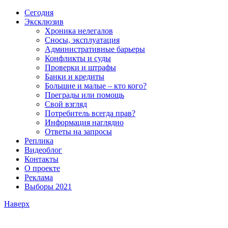
Сегодня
Эксклюзив
Хроника нелегалов
Сносы, эксплуатация
Административные барьеры
Конфликты и суды
Проверки и штрафы
Банки и кредиты
Большие и малые – кто кого?
Преграды или помощь
Свой взгляд
Потребитель всегда прав?
Информация наглядно
Ответы на запросы
Реплика
Видеоблог
Контакты
О проекте
Реклама
Выборы 2021
Наверх