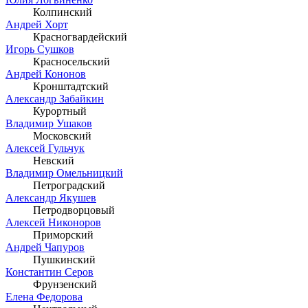
Колпинский
Андрей Хорт
Красногвардейский
Игорь Сушков
Красносельский
Андрей Кононов
Кронштадтский
Александр Забайкин
Курортный
Владимир Ушаков
Московский
Алексей Гульчук
Невский
Владимир Омельницкий
Петроградский
Александр Якушев
Петродворцовый
Алексей Никоноров
Приморский
Андрей Чапуров
Пушкинский
Константин Серов
Фрунзенский
Елена Федорова