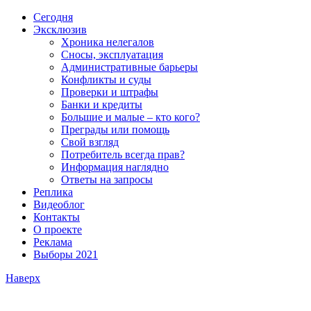
Сегодня
Эксклюзив
Хроника нелегалов
Сносы, эксплуатация
Административные барьеры
Конфликты и суды
Проверки и штрафы
Банки и кредиты
Большие и малые – кто кого?
Преграды или помощь
Свой взгляд
Потребитель всегда прав?
Информация наглядно
Ответы на запросы
Реплика
Видеоблог
Контакты
О проекте
Реклама
Выборы 2021
Наверх