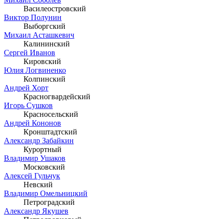
Василеостровский
Виктор Полунин
Выборгский
Михаил Асташкевич
Калининский
Сергей Иванов
Кировский
Юлия Логвиненко
Колпинский
Андрей Хорт
Красногвардейский
Игорь Сушков
Красносельский
Андрей Кононов
Кронштадтский
Александр Забайкин
Курортный
Владимир Ушаков
Московский
Алексей Гульчук
Невский
Владимир Омельницкий
Петроградский
Александр Якушев