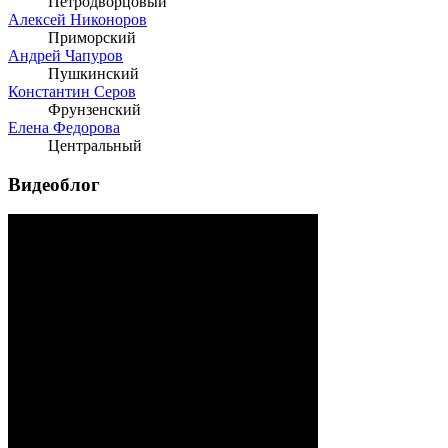
Петродворцовый
Алексей Никоноров
Приморский
Андрей Чапуров
Пушкинский
Константин Серов
Фрунзенский
Елена Федорова
Центральный
Видеоблог