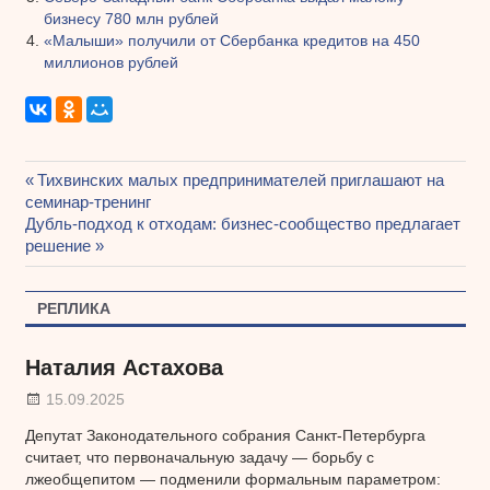
бизнесу 780 млн рублей
«Малыши» получили от Сбербанка кредитов на 450
миллионов рублей
Предыдущая
Тихвинских малых предпринимателей приглашают на
Навигация
семинар-тренинг
запись:
Следующая
Дубль-подход к отходам: бизнес-сообщество предлагает
по
запись:
решение
записям
РЕПЛИКА
Наталия Астахова
15.09.2025
Депутат Законодательного собрания Санкт-Петербурга
считает, что первоначальную задачу — борьбу с
лжеобщепитом — подменили формальным параметром: