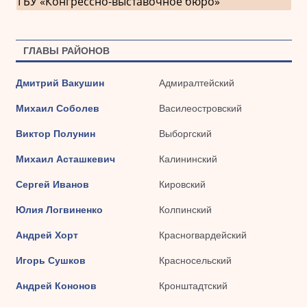
ГБУ «Конгрессно-выставочное бюро»
ГЛАВЫ РАЙОНОВ
Дмитрий Вакушин
Адмиралтейский
Михаил Соболев
Василеостровский
Виктор Полунин
Выборгский
Михаил Асташкевич
Калининский
Сергей Иванов
Кировский
Юлия Логвиненко
Колпинский
Андрей Хорт
Красногвардейский
Игорь Сушков
Красносельский
Андрей Кононов
Кронштадтский