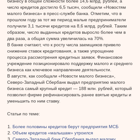
бизнесу в общей сложности более 14,6 млрд. рублей, а
число кредитов достигло 6,5 тысяч, сообщили «Новостям
малого бизнеса» в пресс-службе банка. Отметим, что в
прошлом году за тот же период малые предприниматели
получили 3,1 тысячи кредитов на 8,6 млрд. рублей. Таким
образом, число выданных кредитов выросло более чем в
два раза, а общая сумма увеличилась на 70%.
В банке считают, что к росту числа заемщиков привело
снижение ставок кредитования, а также упрощение
процесса рассмотрения кредитных заявок. Финансовое
учреждение позиционировало поддержку малого и среднего
бизнеса как ключевое направление деятельности.
В августе, как сообщали «Новости малого бизнеса»,
Северо-Западный Сбербанк выдал предприятию малого
бизнеса самый крупный кредит — 188 млн. рублей, который
позволил фирме рефинансировать ранее взятые кредиты и
уменьшить по ним ставку.
Статьи по теме:
Более половины кредитов берут предприятия МСБ
Объем кредитов «малышам» утроился
Северо-Западный банк Сбербанка выдал малому