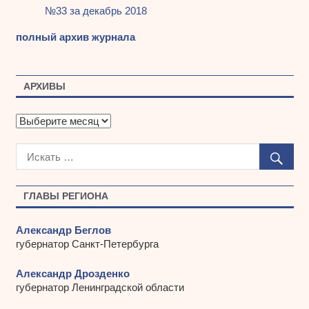
№33 за декабрь 2018
полный архив журнала
АРХИВЫ
А
р
х
и
в
ы
ГЛАВЫ РЕГИОНА
Александр Беглов
губернатор Санкт-Петербурга
Александр Дрозденко
губернатор Ленинградской области