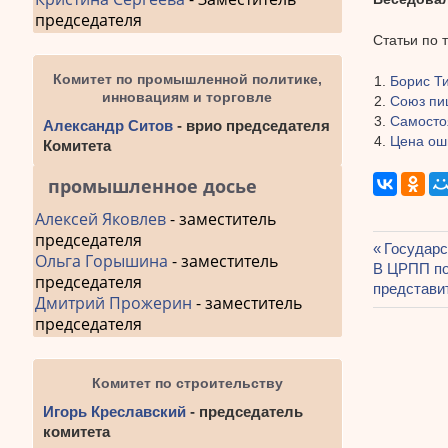
председателя
Статьи по 
Комитет по промышленной политике,
Борис Т
инновациям и торговле
Союз пищ
Самосто
Александр Ситов
- врио председателя
Цена ош
Комитета
промышленное досье
Алексей Яковлев
- заместитель
председателя
Предыду
Государс
Ольга Горышина
- заместитель
Навиг
Следующа
В ЦРПП по
запись:
председателя
запись:
представи
по
Дмитрий Прожерин
- заместитель
председателя
запис
Комитет по строительству
Игорь Креславский
- председатель
комитета