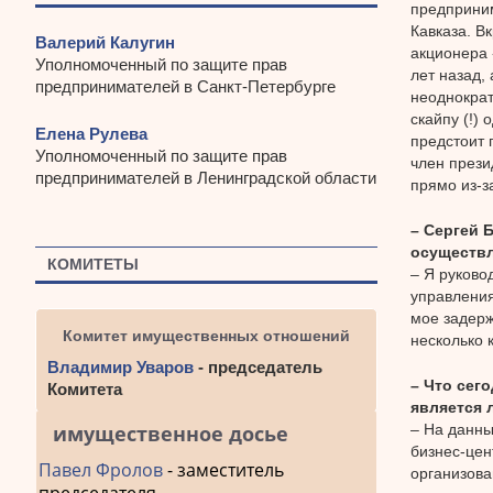
предприним
Кавказа. В
Валерий Калугин
акционера 
Уполномоченный по защите прав
лет назад,
предпринимателей в Санкт-Петербурге
неоднократ
скайпу (!)
Елена Рулева
предстоит 
Уполномоченный по защите прав
член прези
предпринимателей в Ленинградской области
прямо из-з
– Сергей 
осуществл
КОМИТЕТЫ
– Я руково
управления
мое задерж
Комитет имущественных отношений
несколько 
Владимир Уваров
- председатель
– Что сег
Комитета
является 
– На данны
имущественное досье
бизнес-цен
Павел Фролов
- заместитель
организова