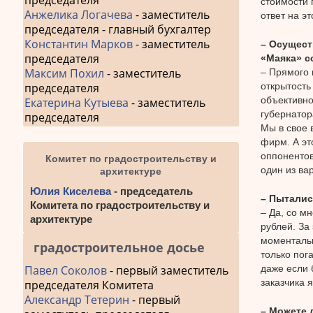
председателя
стоимости 
Анжелика Логачева
- заместитель
ответ на эт
председателя - главный бухгалтер
Константин Марков
- заместитель
– Осущест
председателя
«Маяка» с
Максим Похил
- заместитель
– Прямого 
открытость
председателя
объективно
Екатерина Кутыева
- заместитель
губернатор
председателя
Мы в свое 
фирм. А эт
оппонентов
Комитет по градостроительству и
один из ва
архитектуре
Юлия Киселева
- председатель
– Пыталис
Комитета по градостроительству и
– Да, со м
архитектуре
рублей. За
моментальн
градостроительное досье
только пог
даже если 
Павел Соколов
- первый заместитель
заказчика я
председателя Комитета
Александр Тетерин
- первый
– Можете 