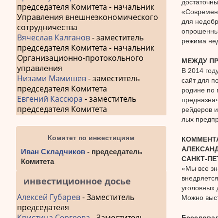
достаточны
председателя Комитета - начальник
«Современн
Управления внешнеэкономического
для недобр
сотрудничества
опрошенные
Вячеслав Калганов
- заместитель
режима нед
председателя Комитета - начальник
Организационно-протокольного
МЕЖДУ П
управления
В 2014 год
Низами Мамишев
- заместитель
сайт для п
председателя Комитета
родине по 
Евгений Кассюра
- заместитель
предназнач
председателя Комитета
рейдеров и
лых предпр
Комитет по инвестициям
КОММЕНТ
АЛЕКСАНД
Иван Складчиков
- председатель
САНКТ-ПЕ
Комитета
«Мы все зн
внедряется
инвестиционное досье
уголовных 
Алексей Губарев
- Заместитель
Можно выст
председателя
Кристина Сергеева
- Заместитель
Беседова