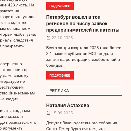
ние 423 листа. На
ПОДРОБНЕЕ
ируются на
ворить что угодно.
Петербург вошел в топ
как свидетеля,
регионов по числу заявок
нным основанием
предпринимателей на патенты
оторый якобы узнал
22.10.2025
ериалы следствия
и прекратить
Всего за три квартала 2025 года более
3,1 тысячи субъектов МСП подали
заявки на регистрацию изобретений и
 совершенно
брендов.
о отношения не
лу даже самому
ПОДРОБНЕЕ
итературе не
существующем
РЕПЛИКА
йство бизнесменам
ные люди»
Наталия Астахова
исать, когда мы
15.09.2025
мне сказали –
до признаться, что
Депутат Законодательного собрания
то аргументы,
Санкт-Петербурга считает, что