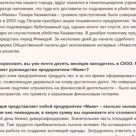
ательства нашего города, вдруг оказался в пенитенциарном учре
кратце напомним, что туда его доставили по подозрению в убийстве
«Маяка» Тахира Казаватова – громкое преступление было соверше
 а в 2003 году Петров приобрел акции пошивочного предприятия. Чи
но подтверждал Арбитражный суд, однако много лет спустя, его як
 один из соучастников убийства Казаватова. В декабре пожилому п
предстать перед Фемидой. За несколько дней до начала судебного
диума Общественной палаты дал эксклюзивное интервью «Новостя
а решетки.
Борисович, вы уже почти десять месяцев находитесь в СИЗО. 
яет руководство предприятием «Маяк»?
дил этим предприятием тридцать лет, и за это время сформировал 
, позволяющую держаться на плаву достаточно долго. Но соверше
ание ощутимо отразилось на финансовой деятельности – было ан
контрактов, что привело к серьезным финансовым потерям.
одня представляет собой предприятие «Маяк» – сколько челове
ли оно ликвидным, в какую сумму вы оцениваете его стоимос
й день бизнес диверсифицирован. Значительная часть площадей и
тр. Там трудится приблизительно тысяча человек. На оставшихся 
на работа по созданию коллекций одежды. Затрудняюсь ответить о