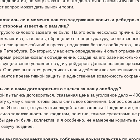
предприятия, но могу сказать, что это достаточно лакомый кусок. Р
от вопрос может дать рынок и торги.
влялись ли с момента вашего задержания попытки рейдерско
о стороны известных вам лиц?
грубого силового захвата не было. На это есть несколько причин. В
 коллектива, гласность, обращение в генпрокуратуру, следственные
е освещение событий в прессе, поддержка бизнес-сообщества, на
а Петербурга. Во-вторых, у нас есть определенный опыт отражения
время реорганизовали объединение, создав на его базе несколько
о существенно усложняет задачу рейдеров. Данная позиция чрезвы
. Они уже пытаются расценивать наши действия как мошенничество
риантов превентивной защиты и единственная возможность сохран
ь ли с вами договориться о «цене» за вашу свободу?
ной пытались договориться. Указанная цена за уголовное дело – 4
 эту сумму с меня готовы были снять все обвинения. Вопрос обеща
о. Я не знаю, откуда у этих людей такие запросы. Предприятие, ко
асило задолженность по кредитам, понятно, такими средствами не 
бы деньги были, коллектив, и я особенно, не намерены кормить вы
 озвучу позднее.
ли вы прокомментировать собранные доказательства по угол