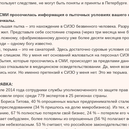
пользует следствие, не могут быть поняты и приняты в Петербурге.
 СМИ просочилась информация о пыточных условиях вашего 
ачкалы.
льшая пытка – это нахождение в СИЗО безвинного человека. Разру
 жил. Представьте себе состояние старика (через три месяца мне бу
 ложному, сфабрикованному доносу уже более десяти месяцев про
еди – одному богу известно.
, тюрьма – это не санаторий. Здесь достаточно суровые условия с
же слишком. Но у меня нет оснований жаловаться на персонал СИЗО
бытия, которые просочились в СМИ, происходят за пределами данн
раз отказывали в медицинском освидетельствовании. Да, меня возил
ись ноги. Но именно претензий к СИЗО у меня нет. Это же тюрьма.
АВКА:
е 2014 года сотрудники службы уполномоченного по защите пра
ровели опрос среди 779 экспертов в 25 регионах страны.
Бориса Титова, 40 % опрошенных малых предпринимателей сталк
преследованием (34 % пришлось на долю микробизнеса). Из тех, к
нию, 67 % полностью потеряли свой бизнес, 24 % – потеряли его ч
ает омбудсмен, более половины из опрошенных (56 %) полагают в
ом небезопасным. 53 % считают, что российское законодательство 