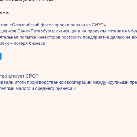
теме:
итов: «Олимпийский факел проектировали из СИЗО»
евиков Санкт-Петербурга: скачка цена на продукты питания не бу
ятельная попытка инвесторов построить предприятие далеко не вс
ибки – потеря бизнеса
щая
тво атакует СРО?
ация
я
двели итоги производственной кооперации между крупными пре
телями малого и среднего бизнеса
ям