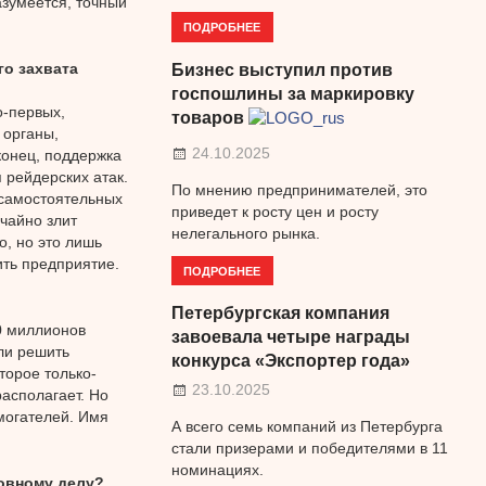
азумеется, точный
ПОДРОБНЕЕ
го захвата
Бизнес выступил против
госпошлины за маркировку
о-первых,
товаров
 органы,
24.10.2025
конец, поддержка
 рейдерских атак.
По мнению предпринимателей, это
 самостоятельных
приведет к росту цен и росту
чайно злит
нелегального рынка.
, но это лишь
ить предприятие.
ПОДРОБНЕЕ
Петербургская компания
00 миллионов
завоевала четыре награды
ли решить
конкурса «Экспортер года»
торое только-
23.10.2025
располагает. Но
могателей. Имя
А всего семь компаний из Петербурга
стали призерами и победителями в 11
номинациях.
овному делу?