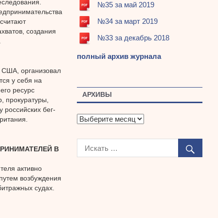
еследования.
№35 за май 2019
редпринимательства
№34 за март 2019
 считают
ахватов, создания
№33 за декабрь 2018
.
полный архив журнала
 США, организовал
ся у себя на
его ресурс
АРХИВЫ
, прокуратуры,
 российских бег-
А
ритания.
р
х
и
РИНИМАТЕЛЕЙ В
в
ы
ителя активно
 путем возбуждения
битражных судах.