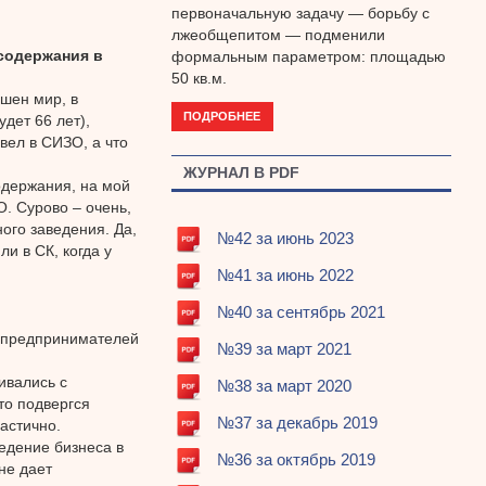
первоначальную задачу — борьбу с
лжеобщепитом — подменили
содержания в
формальным параметром: площадью
50 кв.м.
шен мир, в
ПОДРОБНЕЕ
дет 66 лет),
вел в СИЗО, а что
ЖУРНАЛ В PDF
одержания, на мой
. Сурово – очень,
ого заведения. Да,
№42 за июнь 2023
и в СК, когда у
№41 за июнь 2022
№40 за сентябрь 2021
в предпринимателей
№39 за март 2021
ивались с
№38 за март 2020
то подвергся
№37 за декабрь 2019
астично.
едение бизнеса в
№36 за октябрь 2019
не дает