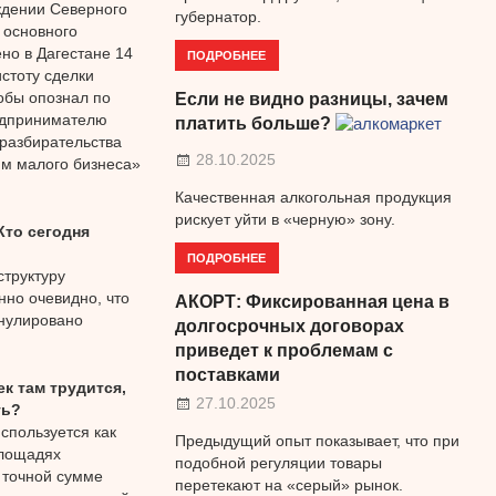
ждении Северного
губернатор.
 основного
но в Дагестане 14
ПОДРОБНЕЕ
стоту сделки
обы опознал по
Если не видно разницы, зачем
редпринимателю
платить больше?
 разбирательства
28.10.2025
м малого бизнеса»
Качественная алкогольная продукция
рискует уйти в «черную» зону.
Кто сегодня
ПОДРОБНЕЕ
структуру
нно очевидно, что
АКОРТ: Фиксированная цена в
нулировано
долгосрочных договорах
приведет к проблемам с
поставками
к там трудится,
27.10.2025
ть?
спользуется как
Предыдущий опыт показывает, что при
площадях
подобной регуляции товары
 точной сумме
перетекают на «серый» рынок.