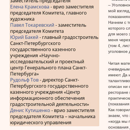
заместитель председателя
– Уголовно
Елена Крамскова
- врио заместителя
мой взгляд
председателя Комитета, главного
показаниях
художника
Начнем с т
Павел Токаревский
- заместитель
которого с
председателя Комитета
для моего 
Юрий Бакей
- главный градостроитель
меня через
Санкт-Петербургского
(том 4, ли
государственного казенного
уголовное 
учреждения «Научно-
исследовательский и проектный
Читая мате
центр Генерального плана Санкт-
очевидным,
Петербурга»
имеют. Да 
Рудольф Тов
- директор Санкт-
талантливо
Петербургского государственного
описан ни 
казенного учреждения «Центр
ресторане 
информационного обеспечения
практическ
градостроительной деятельности»
(показания
Денис Кутишенко
- врио заместителя
Как говори
знаем, что
председателя Комитета – начальника
«когда мы 
юридического управления
основания 