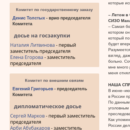
которые ис
Комитет по государственному заказу
– Летом в
Денис Толстых
- врио председателя
СИЗО Мах
Комитета
– Самая бо
котором он
досье на госзакупки
который по
будет впер
Наталия Литвинова
- первый
Разумеется
заместитель председателя
взгляд, да
Елена Егорова
- заместитель
больно. Со
председателя
мне много 
меня отнял
Комитет по внешним связям
НАША СПР
Евгений Григорьев
- председатель
В июне–июл
Комитета
в России п
По данным 
дипломатическое досье
уголовным 
преследова
Сергей Марков
- первый заместитель
Как упомин
председателя
России дел
Арби Абубакаров
- заместитель