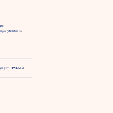
дет
егда успешна
дприятиями и