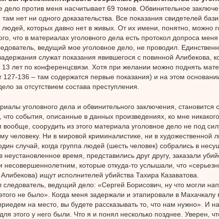
е дело против меня насчитывает 69 томов. Обвинительное заключе
, там нет ни одного доказательства. Все показания свидетелей баз
 людей, которых давно нет в живых. От их имени, понятно, можно го
ого, что в материалах уголовного дела есть протокол допроса меня 
ледователь, ведущий мое уголовное дело, не проводил. Единстве
задержания служат показания явившегося с повинной Алибекова, к
 13 лет по конференцсвязи. Хотя при желании можно поднять мат
ст 127-136 – там содержатся первые показания) и на этом основани
дело за отсутствием состава преступления.
риалы уголовного дела и обвинительного заключения, становится
 что события, описанные в данных произведениях, ко мне никаког
и вообще, соорудить из этого материала уголовное дело не под си
му человеку. Ни в мировой криминалистике, ни в художественной л
один случай, когда группа людей (шесть человек) собрались в не
в неустановленное время, представились друг другу, заказали уби
и несовершеннолетним, которые откуда-то услышали, что «серьез
 Алибекова) ищут исполнителей убийства Тахира Казаватова.
л следователь, ведущий дело: «Сергей Борисович, ну что могли нап
 этого не было». Когда меня задержали и этапировали в Махачкалу 
приедем на место, вы будете рассказывать то, что нам нужно». И на
для этого у него были. Что я и понял несколько позднее. Уверен, ч