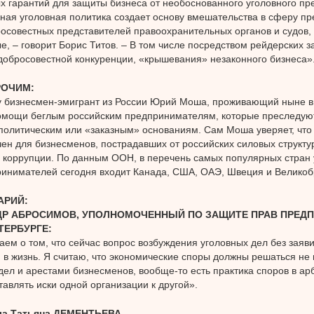
х гарантий для защиты бизнеса от необоснованного уголовного пр
ая уголовная политика создает основу вмешательства в сферу п
осовестных представителей правоохранительных органов и судов,
, – говорит Борис Титов. – В том числе посредством рейдерских з
обросовестной конкуренции, «крышевания» незаконного бизнеса»
РОЧИМ:
у бизнесмен-эмигрант из России Юрий Моша, проживающий ныне в
омощи беглым российским предпринимателям, которые преследуют
политическим или «заказным» основаниям. Сам Моша уверяет, что 
ен для бизнесменов, пострадавших от российских силовых структур
 коррупции. По данным ООН, в перечень самых популярных стран у
инимателей сегодня входит Канада, США, ОАЭ, Швеция и Великоб
АРИЙ:
Р АБРОСИМОВ, УПОЛНОМОЧЕННЫЙ ПО ЗАЩИТЕ ПРАВ ПРЕДП
ТЕРБУРГЕ:
аем о том, что сейчас вопрос возбуждения уголовных дел без заяв
 в жизнь. Я считаю, что экономические споры должны решаться не
дел и арестами бизнесменов, вообще-то есть практика споров в ар
авлять иски одной организации к другой».
ла Татьяна ДЕМЕНТЬЕВА