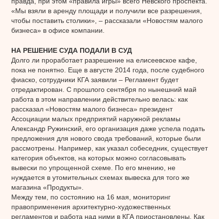
правда, при этом «правила игры» всего Нев­ского проспекта.
«Мы взяли в аренду площади и получили все разрешения,
чтобы поставить столики», – рассказали «Новостям малого
бизнеса» в офисе компании.
НА РЕШЕНИЕ СУДА ПОДАЛИ В СУД
Долго ли проработает разрешение на елисеевское кафе,
пока не понятно. Еще в августе 2014 года, после судебного
фиаско, сотрудники КГА заявили – Регламент будет
отредактирован. С прошлого сентября по нынешний май
работа в этом направлении действительно велась: как
рассказал «Новостям малого бизнеса» президент
Ассоциации малых предприятий наружной рекламы
Александр Ружинский, его организация даже успела подать
предложения для нового свода требований, которые были
рассмотрены. Например, как указал собеседник, существует
категория объектов, на которых можно согласовывать
вывески по упрощенной схеме. По его мнению, не
нуждается в утомительных схемах вывеска для того же
магазина «Продукты».
Между тем, по состоянию на 16 мая, мониторинг
правоприменения архитектурно-художественных
регламентов и работа над ними в КГА приостановлены. Как