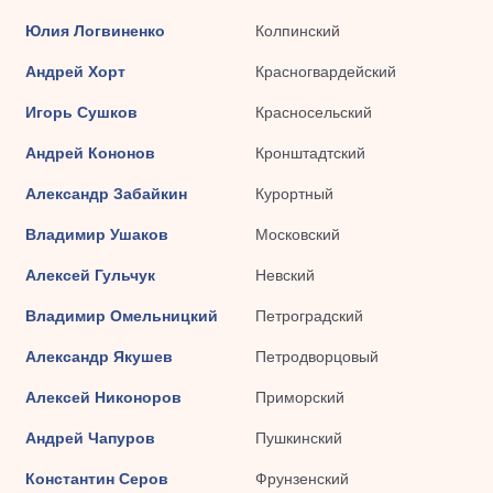
Юлия Логвиненко
Колпинский
Андрей Хорт
Красногвардейский
Игорь Сушков
Красносельский
Андрей Кононов
Кронштадтский
Александр Забайкин
Курортный
Владимир Ушаков
Московский
Алексей Гульчук
Невский
Владимир Омельницкий
Петроградский
Александр Якушев
Петродворцовый
Алексей Никоноров
Приморский
Андрей Чапуров
Пушкинский
Константин Серов
Фрунзенский