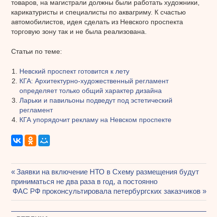
товаров, на магистрали должны были работать художники,
карикатуристы и специалисты по аквагриму. К счастью
автомобилистов, идея сделать из Невского проспекта
торговую зону так и не была реализована.
Статьи по теме:
Невский проспект готовится к лету
КГА: Архитектурно-художественный регламент
определяет только общий характер дизайна
Ларьки и павильоны подведут под эстетический
регламент
КГА упорядочит рекламу на Невском проспекте
Предыдущая
Заявки на включение НТО в Схему размещения будут
Навигация
приниматься не два раза в год, а постоянно
запись:
Следующая
ФАС РФ проконсультировала петербургских заказчиков
по
запись:
записям