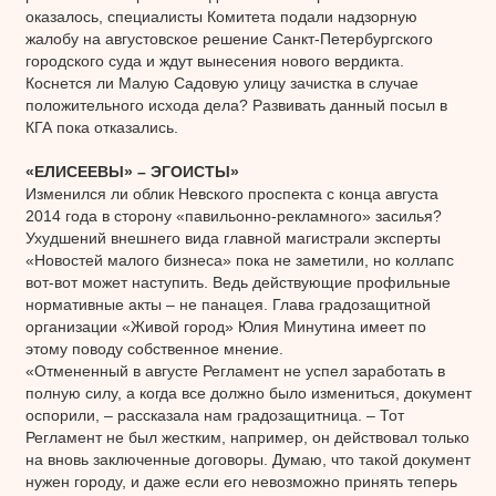
оказалось, специалисты Комитета подали надзорную
жалобу на августовское решение Санкт-Петербургского
городского суда и ждут вынесения нового вердикта.
Коснется ли Малую Садовую улицу зачистка в случае
положительного исхода дела? Развивать данный посыл в
КГА пока отказались.
«ЕЛИСЕЕВЫ» – ЭГОИСТЫ»
Изменился ли облик Невского проспекта с конца августа
2014 года в сторону «павильонно-рекламного» засилья?
Ухудшений внешнего вида главной магистрали эксперты
«Новостей малого бизнеса» пока не заметили, но коллапс
вот-вот может наступить. Ведь действующие профильные
нормативные акты – не панацея. Глава градозащитной
организации «Живой город» Юлия Минутина имеет по
этому поводу собственное мнение.
«Отмененный в августе Регламент не успел заработать в
полную силу, а когда все должно было измениться, документ
оспорили, – рассказала нам градозащитница. – Тот
Регламент не был жестким, например, он действовал только
на вновь заключенные договоры. Думаю, что такой документ
нужен городу, и даже если его невозможно принять теперь