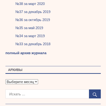
№38 за март 2020
№37 за декабрь 2019
№36 за октябрь 2019
№35 за май 2019
№34 за март 2019
№33 за декабрь 2018
полный архив журнала
АРХИВЫ
А
р
х
и
в
ы