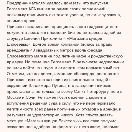
Предпринимателям удалось доказать, что выпуская
Регламент, КГА вышел за рамки своих полномочий,
поскольку принимать акт такого уровня, по смыслу закона,
не имел право.
Причины оспаривания принципиального градозащитного
документа лежали в плоскости бизнес-интересов одной из
структур Евгения Пригожина – «Магазина купцов
Елисеевых». Долгое время компания билась за право
арендовать 40 квадратных метров вдоль фасада
Елисеевского магазина под летние кафе и рождественскую
ярмарку. Но помешал Регламент. В результате недовольные
решили пойти на штурм и отменить сам нормативный акт.
Отметим, что владелец компании «Конкорд», ресторатор
Пригожин, известен как один из влиятельных людей в
окружении Владимира Путина, его заведения широко
представлены не только по всему Санкт-Петербургу, но и в
Москве и Сочи. Регламент был отменен с момента
вступления решения суда в силу, что не перечеркивало
легитимности всех ранее полученных отказов на аренду, и
результат не удовлетворил никого. Хотя спустя девять
месяцев «Магазин купцов Елисеевых» все-таки получил
вожделенное «добро» на формат летнего кафе, поломав,