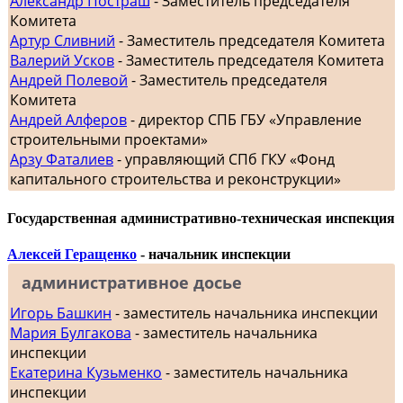
Александр Постраш
- Заместитель председателя
Комитета
Артур Сливний
- Заместитель председателя Комитета
Валерий Усков
- Заместитель председателя Комитета
Андрей Полевой
- Заместитель председателя
Комитета
Андрей Алферов
- директор СПБ ГБУ «Управление
строительными проектами»
Арзу Фаталиев
- управляющий СПб ГКУ «Фонд
капитального строительства и реконструкции»
Государственная административно-техническая инспекция
Алексей Геращенко
- начальник инспекции
административное досье
Игорь Башкин
- заместитель начальника инспекции
Мария Булгакова
- заместитель начальника
инспекции
Екатерина Кузьменко
- заместитель начальника
инспекции