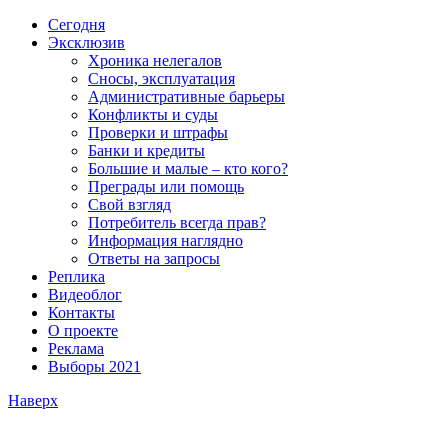
Сегодня
Эксклюзив
Хроника нелегалов
Сносы, эксплуатация
Административные барьеры
Конфликты и суды
Проверки и штрафы
Банки и кредиты
Большие и малые – кто кого?
Преграды или помощь
Свой взгляд
Потребитель всегда прав?
Информация наглядно
Ответы на запросы
Реплика
Видеоблог
Контакты
О проекте
Реклама
Выборы 2021
Наверх