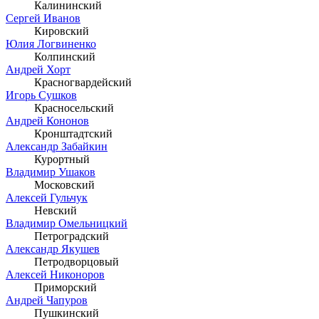
Калининский
Сергей Иванов
Кировский
Юлия Логвиненко
Колпинский
Андрей Хорт
Красногвардейский
Игорь Сушков
Красносельский
Андрей Кононов
Кронштадтский
Александр Забайкин
Курортный
Владимир Ушаков
Московский
Алексей Гульчук
Невский
Владимир Омельницкий
Петроградский
Александр Якушев
Петродворцовый
Алексей Никоноров
Приморский
Андрей Чапуров
Пушкинский