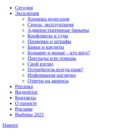
Сегодня
Эксклюзив
Хроника нелегалов
Сносы, эксплуатация
Административные барьеры
Конфликты и суды
Проверки и штрафы
Банки и кредиты
Большие и малые – кто кого?
Преграды или помощь
Свой взгляд
Потребитель всегда прав?
Информация наглядно
Ответы на запросы
Реплика
Видеоблог
Контакты
О проекте
Реклама
Выборы 2021
Наверх