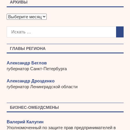
АРХИВЫ
А
р
х
и
в
ы
ГЛАВЫ РЕГИОНА
Александр Беглов
губернатор Санкт-Петербурга
Александр Дрозденко
губернатор Ленинградской области
БИЗНЕС-ОМБУДСМЕНЫ
Валерий Калугин
Уполномоченный по защите прав предпринимателей в