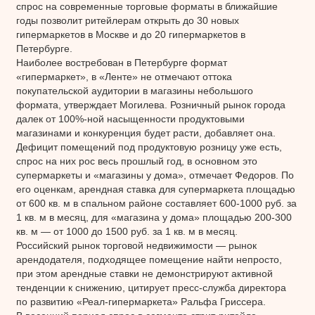
спрос на современные торговые форматы в ближайшие
годы позволит ритейлерам открыть до 30 новых
гипермаркетов в Москве и до 20 гипермаркетов в
Петербурге.
Наиболее востребован в Петербурге формат
«гипермаркет», в «Ленте» не отмечают оттока
покупательской аудитории в магазины небольшого
формата, утверждает Могилева. Розничный рынок города
далек от 100%-ной насыщенности продуктовыми
магазинами и конкуренция будет расти, добавляет она.
Дефицит помещений под продуктовую розницу уже есть,
спрос на них рос весь прошлый год, в основном это
супермаркеты и «магазины у дома», отмечает Федоров. По
его оценкам, арендная ставка для супермаркета площадью
от 600 кв. м в спальном районе составляет 600-1000 руб. за
1 кв. м в месяц, для «магазина у дома» площадью 200-300
кв. м — от 1000 до 1500 руб. за 1 кв. м в месяц.
Российский рынок торговой недвижимости — рынок
арендодателя, подходящее помещение найти непросто,
при этом арендные ставки не демонстрируют активной
тенденции к снижению, цитирует пресс-служба директора
по развитию «Реал-гипермаркета» Ральфа Гриссера.