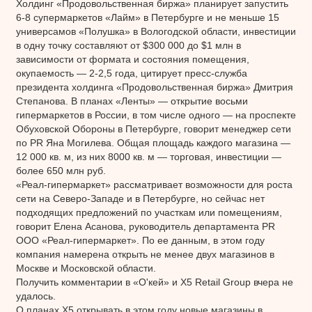
Холдинг «Продовольственная биржа» планирует запустить
6-8 супермаркетов «Лайм» в Петербурге и не меньше 15
универсамов «Полушка» в Вологодской области, инвестиции
в одну точку составляют от $300 000 до $1 млн в
зависимости от формата и состояния помещения,
окупаемость — 2-2,5 года, цитирует пресс-служба
президента холдинга «Продовольственная биржа» Дмитрия
Степанова. В планах «Ленты» — открытие восьми
гипермаркетов в России, в том числе одного — на проспекте
Обуховской Обороны в Петербурге, говорит менеджер сети
по PR Яна Могилева. Общая площадь каждого магазина —
12 000 кв. м, из них 8000 кв. м — торговая, инвестиции —
более 650 млн руб.
«Реал-гипермаркет» рассматривает возможности для роста
сети на Северо-Западе и в Петербурге, но сейчас нет
подходящих предложений по участкам или помещениям,
говорит Елена Асанова, руководитель департамента PR
ООО «Реал-гипермаркет». По ее данным, в этом году
компания намерена открыть не менее двух магазинов в
Москве и Московской области.
Получить комментарии в «О'кей» и X5 Retail Group вчера не
удалось.
О планах X5 открывать в этом году новые магазины в