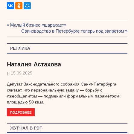
Предыдущая
Малый бизнес «шарахает»
Навигация
запись:
Следующая
Свиноводство в Петербурге теперь под запретом
запись:
по
РЕПЛИКА
записям
Наталия Астахова
15.09.2025
Депутат Законодательного собрания Санкт-Петербурга
считает, что первоначальную задачу — борьбу с
лжеобщепитом — подменили формальным параметром:
площадью 50 кв.м.
ПОДРОБНЕЕ
ЖУРНАЛ В PDF