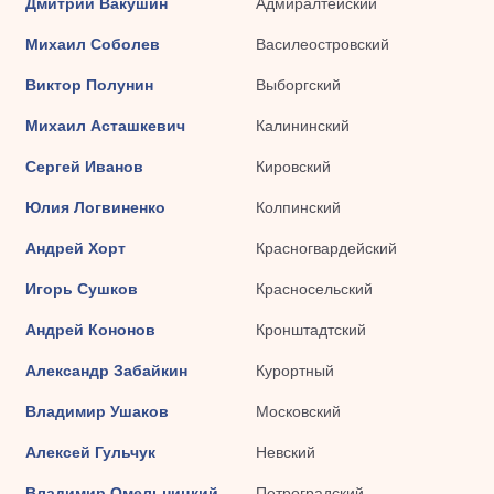
Дмитрий Вакушин
Адмиралтейский
Михаил Соболев
Василеостровский
Виктор Полунин
Выборгский
Михаил Асташкевич
Калининский
Сергей Иванов
Кировский
Юлия Логвиненко
Колпинский
Андрей Хорт
Красногвардейский
Игорь Сушков
Красносельский
Андрей Кононов
Кронштадтский
Александр Забайкин
Курортный
Владимир Ушаков
Московский
Алексей Гульчук
Невский
Владимир Омельницкий
Петроградский