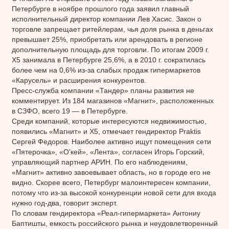
Петербурге в ноябре прошлого года заявил главный
исполнительный директор компании Лев Хасис. Закон о
торговле запрещает ритейлерам, чья доля рынка в деньгах
превышает 25%, приобретать или арендовать в регионе
дополнительную площадь для торговли. По итогам 2009 г.
Х5 занимала в Петербурге 25,6%, а в 2010 г. сократилась
более чем на 0,6% из-за слабых продаж гипермаркетов
«Карусель» и расширения конкурентов.
Пресс-служба компании «Тандер» планы развития не
комментирует. Из 184 магазинов «Магнит», расположенных
в СЗФО, всего 19 — в Петербурге.
Среди компаний, которые интересуются недвижимостью,
появились «Магнит» и Х5, отмечает гендиректор Praktis
Сергей Федоров. Наиболее активно ищут помещения сети
«Пятерочка», «О'кей», «Лента», согласен Игорь Горский,
управляющий партнер АРИН. По его наблюдениям,
«Магнит» активно завоевывает область, но в городе его не
видно. Скорее всего, Петербург малоинтересен компании,
потому что из-за высокой конкуренции новой сети для входа
нужно год-два, говорит эксперт.
По словам гендиректора «Реал-гипермаркета» Антониу
Баптишты, емкость российского рынка и неудовлетворенный