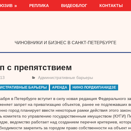
ЛЮЗИВ
РЕПЛИКА
ВИДЕОБЛОГ
КОНТАКТЫ
ЧИНОВНИКИ И БИЗНЕС В САНКТ-ПЕТЕРБУРГЕ
п с препятствием
013
Административные барьеры
ИСТРАТИВНЫЕ БАРЬЕРЫ
АРЕНДА
НИНО ЛОРДКИПАНИДЗЕ
кабря в Петербурге вступит в силу новая редакция Федерального за
меняет запрет на приватизацию объектов, ранее не подлежавших вы
но город планирует ввести некоторые рамки действия этого закона
ь комитета по управлению государственным имуществом (КУГИ) П
дзе, ведомство работает над созданием перечня критериев, котор
бходимости закрепить за городом право собственности на объект 