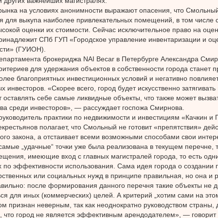
и других важнейших магистралях.
рынка на условиях анонимности выражают опасения, что Смольный
я для выкупа наиболее привлекательных помещений, в том числе
сокой оценки их стоимости. Сейчас исключительное право на оцен
ринадлежит СПб ГУП «Городское управление инвентаризации и оц
сти» (ГУИОН).
епартамента брокериджа NAI Becar в Петербурге Александра Смирн
ритериев для удержания объектов в собственности города станет 
олее благоприятных инвестиционных условий и негативно повлияе
х инвесторов. «Скорее всего, город будет искусственно затягивать 
т оставлять себе самые ликвидные объекты, что также может вызва
ва среди инвесторов», — рассуждает госпожа Смирнова.
руководитель практики по недвижимости и инвестициям «Качкин и
крестьянов полагает, что Смольный не готовит «препятствия» дей
го закона, а отстаивает всеми возможными способами свои интер
самые „удачные“ точки уже была реализована в текущем перечне, та
щения, имеющие вход с главных магистралей города, то есть одн
 по эффективности использования. Сама идея города о создании 
рственных или социальных нужд в принципе правильная, но она и 
вильно: после формирования данного перечня такие объекты не 
ся для иных (коммерческих) целей. А критерий „хотим сами на это
ом признан неверным, так как неоднократно руководством страны, 
, что город не является эффективным арендодателем», — говорит