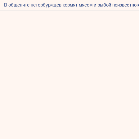
Следующая
В общепите петербуржцев кормят мясом и рыбой неизвестног
запись:
ям