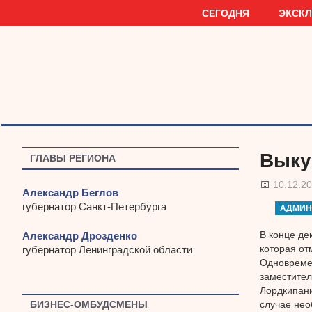
Наверх
СЕГОДНЯ
ЭКСК
Выку
ГЛАВЫ РЕГИОНА
10.12.2
Александр Беглов
губернатор Санкт-Петербурга
АДМИН
В конце де
Александр Дрозденко
которая от
губернатор Ленинградской области
Одновремен
заместител
Лордкипани
случае нео
БИЗНЕС-ОМБУДСМЕНЫ