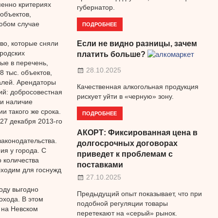
менно критериях
губернатор.
 объектов,
любом случае
ПОДРОБНЕЕ
во, которые сняли
Если не видно разницы, зачем
ородских
платить больше?
ые в перечень,
28.10.2025
8 тыс. объектов,
алей. Арендаторы
Качественная алкогольная продукция
ий: добросовестная
рискует уйти в «черную» зону.
 и наличие
и такого же срока.
ПОДРОБНЕЕ
 27 декабря 2013-го
АКОРТ: Фиксированная цена в
аконодательства.
долгосрочных договорах
ия у города. С
приведет к проблемам с
о количества
поставками
бходим для госнужд
27.10.2025
роду выгодно
Предыдущий опыт показывает, что при
охода. В этом
подобной регуляции товары
 на Невском
перетекают на «серый» рынок.