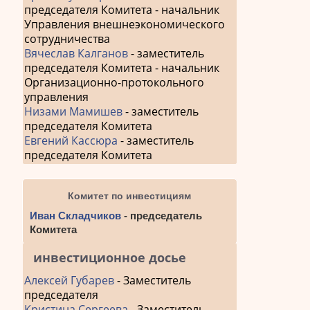
председателя Комитета - начальник
Управления внешнеэкономического
сотрудничества
Вячеслав Калганов
- заместитель
председателя Комитета - начальник
Организационно-протокольного
управления
Низами Мамишев
- заместитель
председателя Комитета
Евгений Кассюра
- заместитель
председателя Комитета
Комитет по инвестициям
Иван Складчиков
- председатель
Комитета
инвестиционное досье
Алексей Губарев
- Заместитель
председателя
Кристина Сергеева
- Заместитель