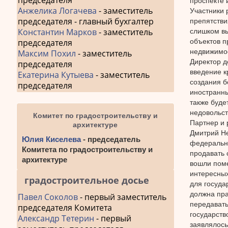
председателя
проспекте 
Анжелика Логачева
- заместитель
Участники 
председателя - главный бухгалтер
препятстви
Константин Марков
- заместитель
слишком вы
объектов п
председателя
недвижимо
Максим Похил
- заместитель
Директор д
председателя
введение к
Екатерина Кутыева
- заместитель
создания б
председателя
иностранны
также буде
недовольст
Комитет по градостроительству и
Партнер и 
архитектуре
Дмитрий Не
Юлия Киселева
- председатель
федерально
Комитета по градостроительству и
продавать 
архитектуре
вошли поме
интересных
градостроительное досье
для госуда
должна пра
Павел Соколов
- первый заместитель
передавать
председателя Комитета
государств
Александр Тетерин
- первый
заявлялось