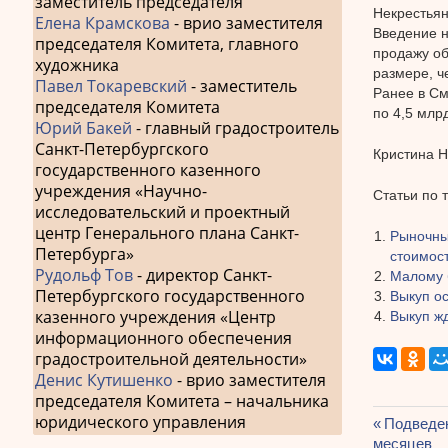
заместитель председателя
Некрестьян
Елена Крамскова
- врио заместителя
Введение н
председателя Комитета, главного
продажу об
художника
размере, че
Павел Токаревский
- заместитель
Ранее в См
председателя Комитета
по 4,5 млр
Юрий Бакей
- главный градостроитель
Санкт-Петербургского
Кристина Н
государственного казенного
учреждения «Научно-
Статьи по 
исследовательский и проектный
центр Генерального плана Санкт-
Рыночны
Петербурга»
стоимос
Рудольф Тов
- директор Санкт-
Малому 
Петербургского государственного
Выкуп о
казенного учреждения «Центр
Выкуп ж
информационного обеспечения
градостроительной деятельности»
Денис Кутишенко
- врио заместителя
председателя Комитета – начальника
юридического управления
Предыду
Подведен
Навиг
месяцев
запись: