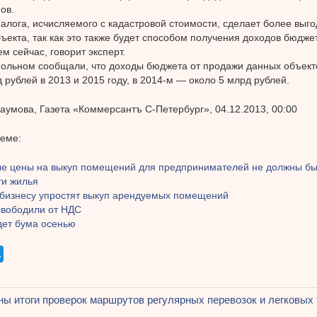
ов.
алога, исчисляемого с кадастровой стоимости, сделает более выг
ъекта, так как это также будет способом получения доходов бюдже
м сейчас, говорит эксперт.
ольном сообщали, что доходы бюджета от продажи данных объекто
д рублей в 2013 и 2015 году, в 2014-м — около 5 млрд рублей.
аумова, Газета «Коммерсантъ С-Петербург», 04.12.2013, 00:00
теме:
е цены на выкуп помещений для предпринимателей не должны бы
ти жилья
бизнесу упростят выкуп арендуемых помещений
свободили от НДС
дет бума осенью
щая
ы итоги проверок маршрутов регулярных перевозок и легковых т
ация