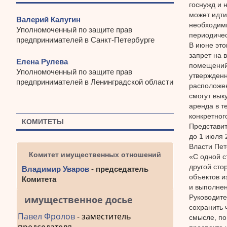
госнужд и 
может идти
Валерий Калугин
необходимы
Уполномоченный по защите прав
периодичес
предпринимателей в Санкт-Петербурге
В июне это
запрет на 
Елена Рулева
помещений.
Уполномоченный по защите прав
утвержденн
предпринимателей в Ленинградской области
расположен
смогут вык
аренда в т
конкретног
КОМИТЕТЫ
Представит
до 1 июля 
Власти Пет
Комитет имущественных отношений
«С одной с
другой сто
Владимир Уваров
- председатель
объектов и
Комитета
и выполнен
Руководите
имущественное досье
сохранить 
Павел Фролов
- заместитель
смысле, по