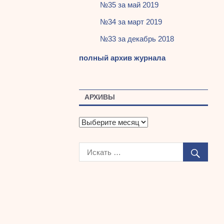
№35 за май 2019
№34 за март 2019
№33 за декабрь 2018
полный архив журнала
АРХИВЫ
А
р
х
и
в
ы