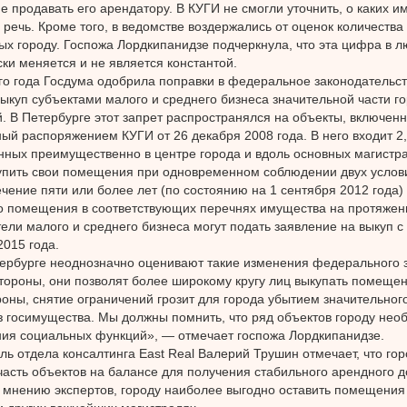
не продавать его арендатору. В КУГИ не смогли уточнить, о каких и
 речь. Кроме того, в ведомстве воздержались от оценок количества
х городу. Госпожа Лордкипанидзе подчеркнула, что эта цифра в 
ки меняется и не является константой.
го года Госдума одобрила поправки в федеральное законодательст
выкуп субъектами малого и среднего бизнеса значительной части г
 В Петербурге этот запрет распространялся на объекты, включенн
ый распоряжением КУГИ от 26 декабря 2008 года. В него входит 2,
ных преимущественно в центре города и вдоль основных магистр
упить свои помещения при одновременном соблюдении двух услов
ечение пяти или более лет (по состоянию на 1 сентября 2012 года)
о помещения в соответствующих перечнях имущества на протяжени
ели малого и среднего бизнеса могут подать заявление на выкуп с
2015 года.
ербурге неоднозначно оценивают такие изменения федерального з
тороны, они позволят более широкому кругу лиц выкупать помещен
роны, снятие ограничений грозит для города убытием значительног
з госимущества. Мы должны помнить, что ряд объектов городу нео
ия социальных функций», — отмечает госпожа Лордкипанидзе.
ль отдела консалтинга East Real Валерий Трушин отмечает, что го
часть объектов на балансе для получения стабильного арендного д
 мнению экспертов, городу наиболее выгодно оставить помещения