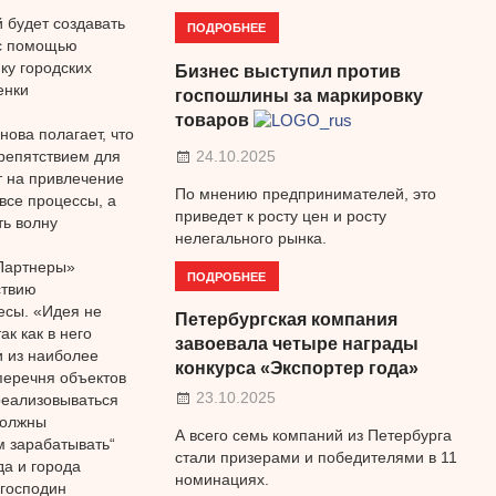
 будет создавать
ПОДРОБНЕЕ
 с помощью
ку городских
Бизнес выступил против
енки
госпошлины за маркировку
товаров
ова полагает, что
препятствием для
24.10.2025
т на привлечение
По мнению предпринимателей, это
все процессы, а
приведет к росту цен и росту
ть волну
нелегального рынка.
 Партнеры»
ПОДРОБНЕЕ
ствию
есы. «Идея не
Петербургская компания
к как в него
завоевала четыре награды
и из наиболее
конкурса «Экспортер года»
перечня объектов
23.10.2025
реализовываться
должны
А всего семь компаний из Петербурга
м зарабатывать“
стали призерами и победителями в 11
да и города
номинациях.
 господин