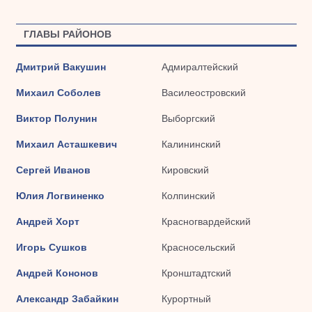
ГЛАВЫ РАЙОНОВ
Дмитрий Вакушин
Адмиралтейский
Михаил Соболев
Василеостровский
Виктор Полунин
Выборгский
Михаил Асташкевич
Калининский
Сергей Иванов
Кировский
Юлия Логвиненко
Колпинский
Андрей Хорт
Красногвардейский
Игорь Сушков
Красносельский
Андрей Кононов
Кронштадтский
Александр Забайкин
Курортный