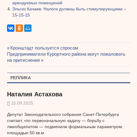
арендуемых помещений
Эльгиз Качаев: Налоги должны быть стимулирующими –
15-15-15
Предыдущая
Кронштадт пользуется спросом
Навигация
Следующая
Предприниматели Курортного района могут пожаловать
запись:
запись:
на притеснения
по
записям
РЕПЛИКА
Наталия Астахова
15.09.2025
Депутат Законодательного собрания Санкт-Петербурга
считает, что первоначальную задачу — борьбу с
лжеобщепитом — подменили формальным параметром:
площадью 50 кв.м.