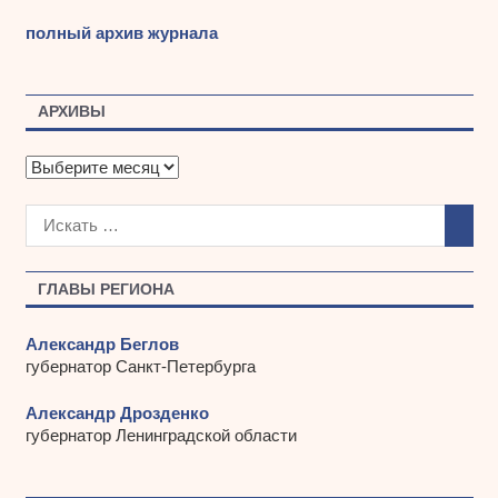
полный архив журнала
АРХИВЫ
А
р
х
и
в
ы
ГЛАВЫ РЕГИОНА
Александр Беглов
губернатор Санкт-Петербурга
Александр Дрозденко
губернатор Ленинградской области