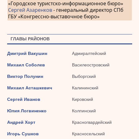
«Городское туристско-информационное бюро»
Сергей Азаренков
- генеральный директор СПб
ГБУ «Конгрессно-выставочное бюро»
ГЛАВЫ РАЙОНОВ
Дмитрий Вакушин
Адмиралтейский
Михаил Соболев
Василеостровский
Виктор Полунин
Выборгский
Михаил Асташкевич
Калининский
Сергей Иванов
Кировский
Юлия Логвиненко
Колпинский
Андрей Хорт
Красногвардейский
Игорь Сушков
Красносельский