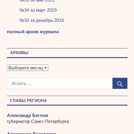
№34 за март 2019
№33 за декабрь 2018
полный архив журнала
АРХИВЫ
А
р
х
и
в
ы
ГЛАВЫ РЕГИОНА
Александр Беглов
губернатор Санкт-Петербурга
Александр Дрозденко