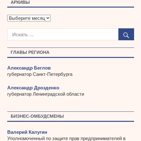
АРХИВЫ
А
р
х
и
в
ы
ГЛАВЫ РЕГИОНА
Александр Беглов
губернатор Санкт-Петербурга
Александр Дрозденко
губернатор Ленинградской области
БИЗНЕС-ОМБУДСМЕНЫ
Валерий Калугин
Уполномоченный по защите прав предпринимателей в