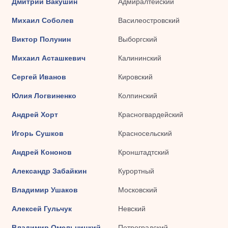
Дмитрий Вакушин
Адмиралтейский
Михаил Соболев
Василеостровский
Виктор Полунин
Выборгский
Михаил Асташкевич
Калининский
Сергей Иванов
Кировский
Юлия Логвиненко
Колпинский
Андрей Хорт
Красногвардейский
Игорь Сушков
Красносельский
Андрей Кононов
Кронштадтский
Александр Забайкин
Курортный
Владимир Ушаков
Московский
Алексей Гульчук
Невский
Владимир Омельницкий
Петроградский