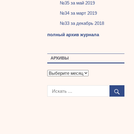
№35 за май 2019
№34 за март 2019
№33 за декабрь 2018
полный архив журнала
АРХИВЫ
А
р
х
и
в
ы