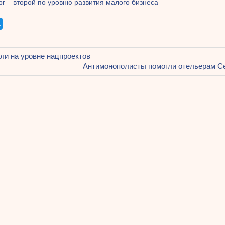
г – второй по уровню развития малого бизнеса
щая
ли на уровне нацпроектов
ация
Следующая
Антимонополисты помогли отельерам С
запись:
ям