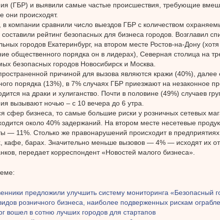
ия (ГБР) и выявили самые частые происшествия, требующие вмеша
де они происходят.
, в компании сравнили число выездов ГБР с количеством охраняем
 составили рейтинг безопасных для бизнеса городов. Возглавил сп
ьных городов Екатеринбург, на втором месте Ростов-на-Дону (хотя
ие общественного порядка он в лидерах), Северная столица на т
мых безопасных городов Новосибирск и Москва.
ространенной причиной для вызова являются кражи (40%), далее
ого порядка (13%), в 7% случаях ГБР приезжают на незаконное п
дится на драки и хулиганство. Почти в половине (49%) случаев гру
ия вызывают ночью – с 10 вечера до 6 утра.
ся сфер бизнеса, то самые большие риски у розничных сетевых ма
ходится около 40% задержаний. На втором месте несетевые проду
ы — 11%. Столько же правонарушений происходит в предприятиях
, кафе, барах. Значительно меньше вызовов — 4% — исходят их от
нков, передает корреспондент «Новостей малого бизнеса».
теме:
енники предложили улучшить систему мониторинга «Безопасный г
видов розничного бизнеса, наиболее подверженных рискам ограбл
г вошел в сотню лучших городов для стартапов