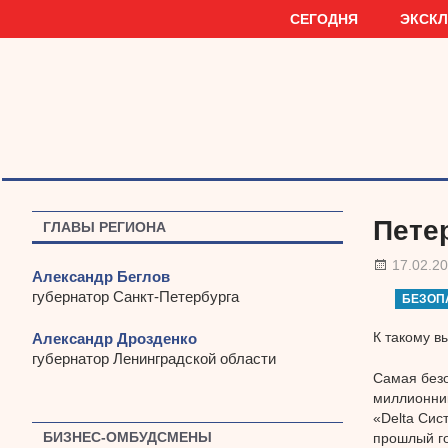
Наверх
СЕГОДНЯ
ЭКСК
Пете
ГЛАВЫ РЕГИОНА
17.02.2
Александр Беглов
губернатор Санкт-Петербурга
БЕЗОП
К такому в
Александр Дрозденко
губернатор Ленинградской области
Самая безо
миллионник
«Delta Сис
БИЗНЕС-ОМБУДСМЕНЫ
прошлый го