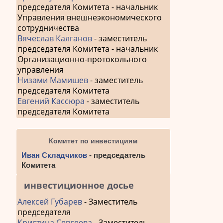
председателя Комитета - начальник
Управления внешнеэкономического
сотрудничества
Вячеслав Калганов
- заместитель
председателя Комитета - начальник
Организационно-протокольного
управления
Низами Мамишев
- заместитель
председателя Комитета
Евгений Кассюра
- заместитель
председателя Комитета
Комитет по инвестициям
Иван Складчиков
- председатель
Комитета
инвестиционное досье
Алексей Губарев
- Заместитель
председателя
Кристина Сергеева
- Заместитель