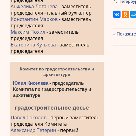
председателя
Петербур
Анжелика Логачева
- заместитель
председателя - главный бухгалтер
Константин Марков
- заместитель
председателя
Максим Похил
- заместитель
Предыду
Показате
председателя
Навиг
запись:
Екатерина Кутыева
- заместитель
по
председателя
запис
Комитет по градостроительству и
архитектуре
Юлия Киселева
- председатель
Комитета по градостроительству и
архитектуре
градостроительное досье
Павел Соколов
- первый заместитель
председателя Комитета
Александр Тетерин
- первый