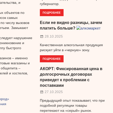
тельства, и
губернатор.
ых объектов по
ПОДРОБНЕЕ
исок самых
Если не видно разницы, зачем
 по числу вызовов
ретьем. Замыкают
платить больше?
28.10.2025
 следует нарушение
роникновение и
Качественная алкогольная продукция
ппу быстрого
рискует уйти в «черную» зону.
газинов – именно
ПОДРОБНЕЕ
ктовые магазины и
 общепита –
АКОРТ: Фиксированная цена в
елей и хостелов,
долгосрочных договорах
приведет к проблемам с
поставками
27.10.2025
ород»
Предыдущий опыт показывает, что при
ения
подобной регуляции товары
перетекают на «серый» рынок.