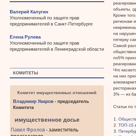
реагирован
объекты, г
Валерий Калугин
Кроме того
Уполномоченный по защите прав
регионам и
предпринимателей в Санкт-Петербурге
некриминал
на нарушен
Елена Рулева
пятерку са
Уполномоченный по защите прав
Самой расп
предпринимателей в Ленинградской области
общественн
по5% прихо
реагирован
Что касает
КОМИТЕТЫ
на них при
алкомаркет
ресторанах
Комитет имущественных отношений
3% — из ба
Владимир Уваров
- председатель
Статьи по 
Комитета
имущественное досье
Обществ
ТОП-15 
Павел Фролов
- заместитель
Петербур