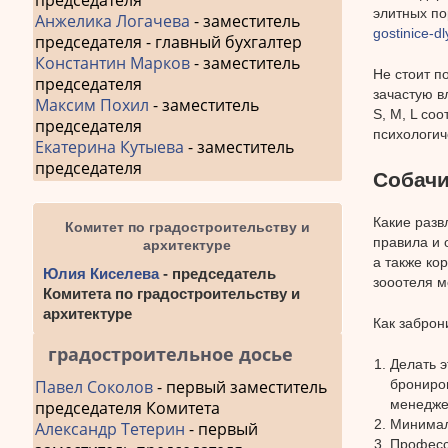
председателя
элитных по
Анжелика Логачева
- заместитель
gostinice-d
председателя - главный бухгалтер
Константин Марков
- заместитель
Не стоит п
председателя
зачастую в
Максим Похил
- заместитель
S, M, L со
председателя
психологич
Екатерина Кутыева
- заместитель
председателя
Собачи
Какие разв
Комитет по градостроительству и
правила и 
архитектуре
а также ко
Юлия Киселева
- председатель
зооотеля м
Комитета по градостроительству и
архитектуре
Как заброн
градостроительное досье
Делать э
Павел Соколов
- первый заместитель
брониров
менедже
председателя Комитета
Минимал
Александр Тетерин
- первый
Професси