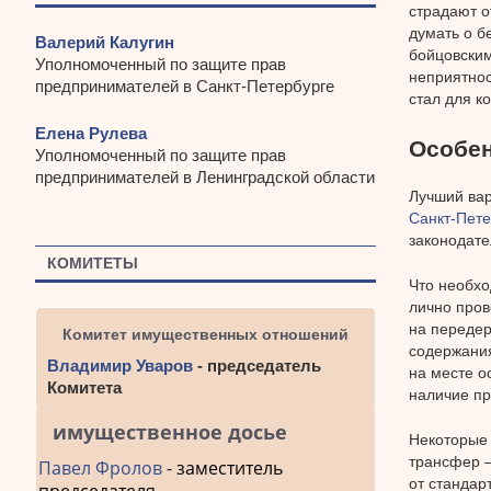
страдают о
думать о б
Валерий Калугин
бойцовским
Уполномоченный по защите прав
неприятнос
предпринимателей в Санкт-Петербурге
стал для к
Елена Рулева
Особен
Уполномоченный по защите прав
предпринимателей в Ленинградской области
Лучший вар
Санкт-Пете
законодате
КОМИТЕТЫ
Что необхо
лично пров
на передер
Комитет имущественных отношений
содержания
Владимир Уваров
- председатель
на месте о
Комитета
наличие пр
имущественное досье
Некоторые 
трансфер –
Павел Фролов
- заместитель
от стандар