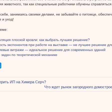
я животного, так как специальные работники обучены справляться
 себе, занимаясь своими делами, не забывайте о питомце, обеспе
 и уход!
теме:
оляция плоской кровли: как выбрать лучшее решение?
ость экспонентов при работе на выставке — не лучшее решение дл
евые витражи — идеальное решение для современных зданий
 задач по теоретической механике
щая
ерить ИП на Химера Серч?
ация
Следующая
Что ждет рынок загородного домострое
запись:
ям