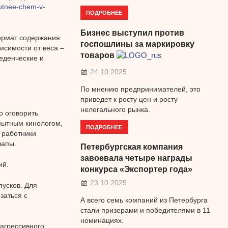
uyutnee-chem-v-
ПОДРОБНЕЕ
Бизнес выступил против
формат содержания
госпошлины за маркировку
исимости от веса –
товаров
веденческие и
24.10.2025
По мнению предпринимателей, это
приведет к росту цен и росту
нелегального рынка.
о оговорить
пытным кинологом,
ПОДРОБНЕЕ
 работники
лапы.
Петербургская компания
завоевала четыре награды
ий.
конкурса «Экспортер года»
23.10.2025
пусков. Для
заться с
А всего семь компаний из Петербурга
стали призерами и победителями в 11
номинациях.
 агрессивного