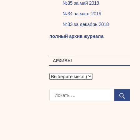
№35 за май 2019
№34 за март 2019
№33 за декабрь 2018
полный архив журнала
АРХИВЫ
А
р
х
и
в
ы