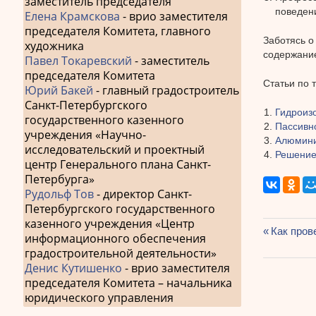
заместитель председателя
поведени
Елена Крамскова
- врио заместителя
председателя Комитета, главного
Заботясь о
художника
содержание
Павел Токаревский
- заместитель
председателя Комитета
Статьи по 
Юрий Бакей
- главный градостроитель
Санкт-Петербургского
Гидроиз
государственного казенного
Пассивн
учреждения «Научно-
Алюмини
исследовательский и проектный
Решение
центр Генерального плана Санкт-
Петербурга»
Рудольф Тов
- директор Санкт-
Петербургского государственного
казенного учреждения «Центр
Предыду
Как пров
информационного обеспечения
Навиг
запись:
градостроительной деятельности»
по
Денис Кутишенко
- врио заместителя
председателя Комитета – начальника
запис
юридического управления