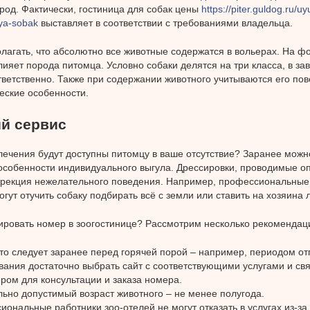
род. Фактически, гостиница для собак цены
https://piter.guldog.ru/
lya-sobak
выставляет в соответствии с требованиями владельца.
олагать, что абсолютно все животные содержатся в вольерах. На 
лияет порода питомца. Условно собаки делятся на три класса, в зав
ответственно. Также при содержании животного учитываются его по
еские особенности.
й сервис
лечения будут доступны питомцу в ваше отсутствие? Заранее можн
особенности индивидуального выгула. Дрессировки, проводимые о
ррекция нежелательного поведения. Например, профессиональные
огут отучить собаку подбирать всё с земли или ставить на хозяина 
ировать номер в зоогостинице? Рассмотрим несколько рекомендац
то следует заранее перед горячей порой – например, периодом от
ания достаточно выбрать сайт с соответствующими услугами и свя
ром для консультации и заказа номера.
ьно допустимый возраст животного – не менее полугода.
ональные работники зоо-отелей не могут отказать в услугах из-за