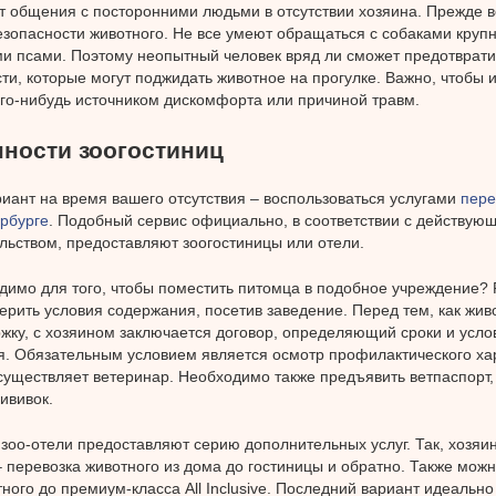
т общения с посторонними людьми в отсутствии хозяина. Прежде в
езопасности животного. Не все умеют обращаться с собаками круп
и псами. Поэтому неопытный человек вряд ли сможет предотврати
ти, которые могут поджидать животное на прогулке. Важно, чтобы 
ого-нибудь источником дискомфорта или причиной травм.
ности зоогостиниц
иант на время вашего отсутствия – воспользоваться услугами
пере
рбурге
. Подобный сервис официально, в соответствии с действую
льством, предоставляют зоогостиницы или отели.
димо для того, чтобы поместить питомца в подобное учреждение?
ерить условия содержания, посетив заведение. Перед тем, как жив
жку, с хозяином заключается договор, определяющий сроки и усло
. Обязательным условием является осмотр профилактического ха
существляет ветеринар. Необходимо также предъявить ветпаспор
ививок.
зоо-отели предоставляют серию дополнительных услуг. Так, хозяи
 перевозка животного из дома до гостиницы и обратно. Также мож
тного до премиум-класса All Inclusive. Последний вариант идеальн