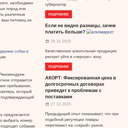
сего, необходимо
губернатор.
ных пород или
ПОДРОБНЕЕ
ть различные
и ваш питомец не
Если не видно разницы, зачем
платить больше?
28.10.2025
Качественная алкогольная продукция
держки собак в
рискует уйти в «черную» зону.
щим
ПОДРОБНЕЕ
 Рекомендуем
АКОРТ: Фиксированная цена в
отное отправится
долгосрочных договорах
вия пребывания,
приведет к проблемам с
рактера, который
поставками
т, подтверждающий
27.10.2025
Предыдущий опыт показывает, что при
ну предлагается
подобной регуляции товары
но выбрать номер:
перетекают на «серый» рынок.
о подходит собакам