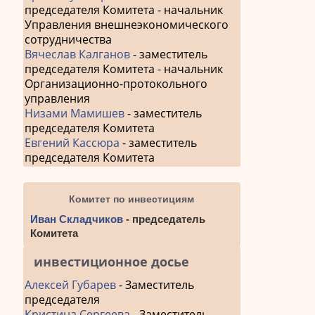
председателя Комитета - начальник
Управления внешнеэкономического
сотрудничества
Вячеслав Калганов
- заместитель
председателя Комитета - начальник
Организационно-протокольного
управления
Низами Мамишев
- заместитель
председателя Комитета
Евгений Кассюра
- заместитель
председателя Комитета
Комитет по инвестициям
Иван Складчиков
- председатель
Комитета
инвестиционное досье
Алексей Губарев
- Заместитель
председателя
Кристина Сергеева
- Заместитель