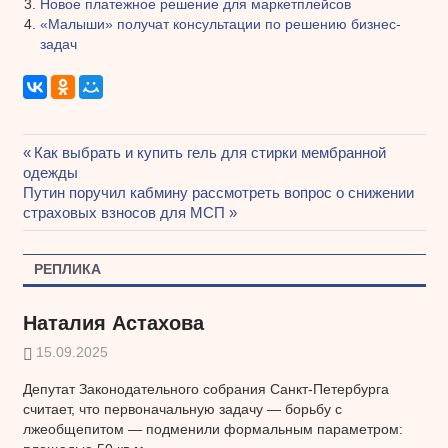
Новое платежное решение для маркетплейсов
«Малыши» получат консультации по решению бизнес-
задач
Предыдущая
Как выбрать и купить гель для стирки мембранной
Навигация
одежды
запись:
Следующая
Путин поручил кабмину рассмотреть вопрос о снижении
по
запись:
страховых взносов для МСП
записям
РЕПЛИКА
Наталия Астахова
15.09.2025
Депутат Законодательного собрания Санкт-Петербурга
считает, что первоначальную задачу — борьбу с
лжеобщепитом — подменили формальным параметром: