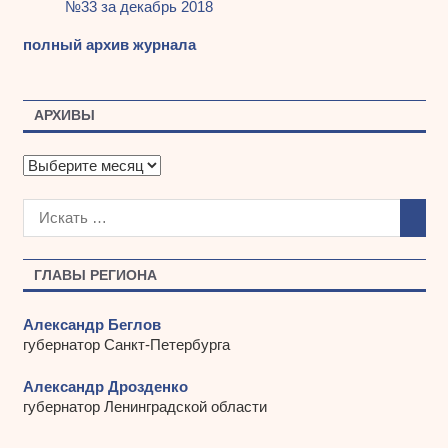
№33 за декабрь 2018
полный архив журнала
АРХИВЫ
А
р
х
и
в
ы
ГЛАВЫ РЕГИОНА
Александр Беглов
губернатор Санкт-Петербурга
Александр Дрозденко
губернатор Ленинградской области