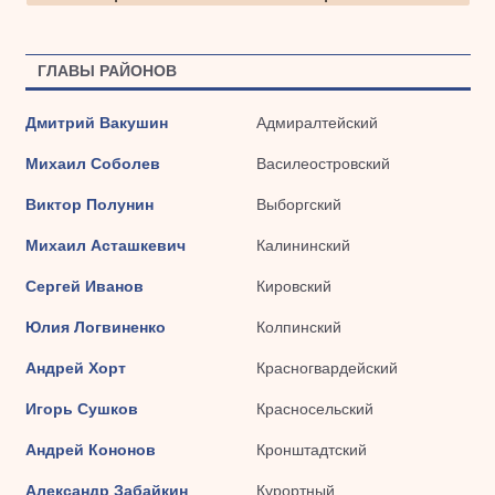
ГЛАВЫ РАЙОНОВ
Дмитрий Вакушин
Адмиралтейский
Михаил Соболев
Василеостровский
Виктор Полунин
Выборгский
Михаил Асташкевич
Калининский
Сергей Иванов
Кировский
Юлия Логвиненко
Колпинский
Андрей Хорт
Красногвардейский
Игорь Сушков
Красносельский
Андрей Кононов
Кронштадтский
Александр Забайкин
Курортный