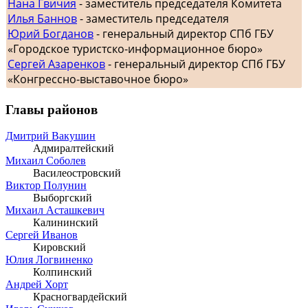
Нана Гвичия
- заместитель председателя Комитета
Илья Баннов
- заместитель председателя
Юрий Богданов
- генеральный директор СПб ГБУ
«Городское туристско-информационное бюро»
Сергей Азаренков
- генеральный директор СПб ГБУ
«Конгрессно-выставочное бюро»
Главы районов
Дмитрий Вакушин
Адмиралтейский
Михаил Соболев
Василеостровский
Виктор Полунин
Выборгский
Михаил Асташкевич
Калининский
Сергей Иванов
Кировский
Юлия Логвиненко
Колпинский
Андрей Хорт
Красногвардейский