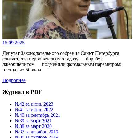
15.09.2025
Депутат Законодательного собрания Санкт-Петербурга
считает, что первоначальную задачу — борьбу с
лжеобщепитом — подменили формальным параметром:
площадью 50 кв.м.
Подробнее
Журнал в PDF
№42 за июнь 2023
№41 за июнь 2022
№40 за сентябрь 2021
№39 за март 2021
№38 за март 2020
№37 за декабрь 2019
№36 за октябрь 2019