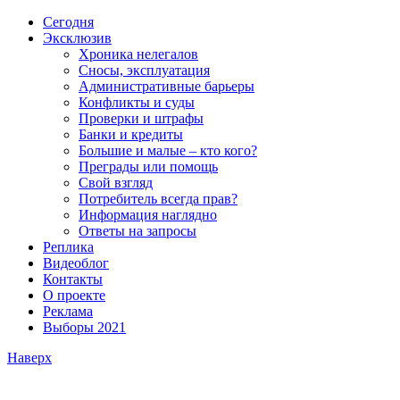
Сегодня
Эксклюзив
Хроника нелегалов
Сносы, эксплуатация
Административные барьеры
Конфликты и суды
Проверки и штрафы
Банки и кредиты
Большие и малые – кто кого?
Преграды или помощь
Свой взгляд
Потребитель всегда прав?
Информация наглядно
Ответы на запросы
Реплика
Видеоблог
Контакты
О проекте
Реклама
Выборы 2021
Наверх