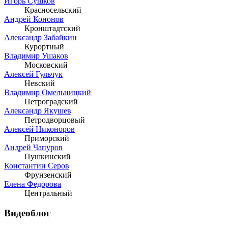
Игорь Сушков
Красносельский
Андрей Кононов
Кронштадтский
Александр Забайкин
Курортный
Владимир Ушаков
Московский
Алексей Гульчук
Невский
Владимир Омельницкий
Петроградский
Александр Якушев
Петродворцовый
Алексей Никоноров
Приморский
Андрей Чапуров
Пушкинский
Константин Серов
Фрунзенский
Елена Федорова
Центральный
Видеоблог