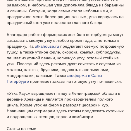
размахом, и небольшая утка дополняла блюда из баранины
и свинины. Сегодня, когда семьи стали небольшими, а
праздничное меню более рациональным, утка вернулась на
праздничный стол уже в качестве главного блюда.
Благодаря работе фермерских хозяйств петербуржцы могут
заказывать свежую утку в любое время года, а не только к
празднику. На
utkahouse.ru
предлагают свежую потрошёную
тушку, а также утиное филе, окорока, крылья, субпродукты,
паштет из утиной печени, копченую утку, готовый стейк из
утки. Последний здесь рекомендуют сочетать с соусами из
малины, клюквы, брусники, подавать с апельсинами,
мандаринами, сливами. Также
экоферма в Санкт-
Петербурге
принимает заказы на готовую утку по-пекински.
«Утка Хаус» выращивает птицу в Ленинградской области в
деревне Хревицы и является производителем полного
цикла. Кроме уток на ферме разводят цесарок и кур.
Начинающим фермерам здесь готовы предложить суточных
и подрощенных птенцов, зерно и комбикорм.
Статьи по теме: