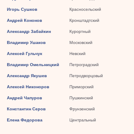
Игорь Сушков
Красносельский
Андрей Кононов
Кронштадтский
Александр Забайкин
Курортный
Владимир Ушаков
Московский
Алексей Гульчук
Невский
Владимир Омельницкий
Петроградский
Александр Якушев
Петродворцовый
Алексей Никоноров
Приморский
Андрей Чапуров
Пушкинский
Константин Серов
Фрунзенский
Елена Федорова
Центральный