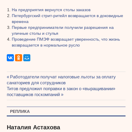
На предприятия вернутся столы заказов
Петербургский стрит-ритейл возвращается в доковидные
времена
Первые предприниматели получили разрешения на
уличные столы и стулья
Проведение ПМЭФ возвращает уверенность, что жизнь
возвращается в нормальное русло
Предыдущая
Работодатели получат налоговые льготы за оплату
Навигация
санаториев для сотрудников
запись:
Следующая
Титов предложил поправки в закон о «выращивании»
по
запись:
поставщиков госкомпаний
записям
РЕПЛИКА
Наталия Астахова