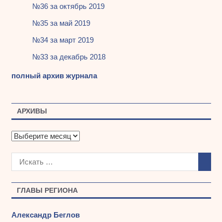
№36 за октябрь 2019
№35 за май 2019
№34 за март 2019
№33 за декабрь 2018
полный архив журнала
АРХИВЫ
А
р
х
и
в
ы
ГЛАВЫ РЕГИОНА
Александр Беглов