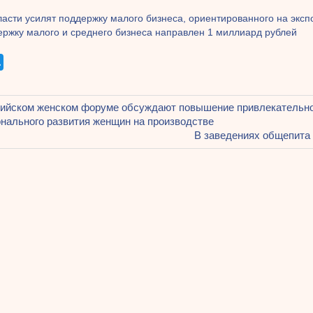
асти усилят поддержку малого бизнеса, ориентированного на эксп
ержку малого и среднего бизнеса направлен 1 миллиард рублей
щая
ийском женском форуме обсуждают повышение привлекательн
ация
нального развития женщин на производстве
Следующая
В заведениях общепита 
запись:
ям