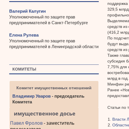
поддержка 
329,5 млрд
Валерий Калугин
профильно
Уполномоченный по защите прав
Выделяема
предпринимателей в Санкт-Петербурге
средств из
(416,2 млрд
Елена Рулева
По подсчет
Уполномоченный по защите прав
будут выде
предпринимателей в Ленинградской области
средств из
Также глав
субсидия б
7,75% для 
КОМИТЕТЫ
востребова
млрд в год
Минфин ре
Комитет имущественных отношений
Ранее «Нов
предоставл
Владимир Уваров
- председатель
Комитета
Статьи по 
имущественное досье
Власти 
Павел Фролов
- заместитель
Областн