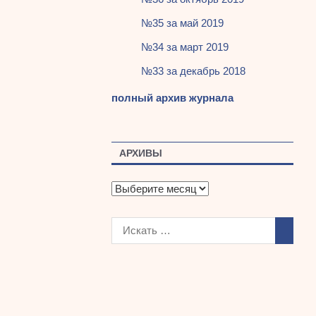
№35 за май 2019
№34 за март 2019
№33 за декабрь 2018
полный архив журнала
АРХИВЫ
А
р
х
и
в
ы