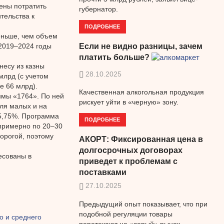
ены потратить
губернатор.
тельства к
ПОДРОБНЕЕ
ньше, чем объем
2019–2024 годы
Если не видно разницы, зачем
платить больше?
несу из казны
28.10.2025
 млрд (с учетом
е 66 млрд).
Качественная алкогольная продукция
ммы «1764». По ней
рискует уйти в «черную» зону.
для малых и на
15,75%. Программа
ПОДРОБНЕЕ
примерно по 20–30
дорогой, поэтому
АКОРТ: Фиксированная цена в
долгосрочных договорах
есованы в
приведет к проблемам с
поставками
27.10.2025
Предыдущий опыт показывает, что при
подобной регуляции товары
о и среднего
перетекают на «серый» рынок.