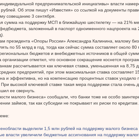
индивидуальной предпринимательской инициативы» власти намер
 рублей. Об этом пишут «Известия» со ссылкой на документы прави
му совещанию 3 сентября.
я сумма на поддержку МСП в ближайшую шестилетку — на 21% ме
 федбюджета, заложенный в паспорт одноименного нацпроекта на 
).
ам президента «Опоры России» Александра Калинина, малому биз
лять по 55 млрд в год, тогда как сейчас сумма составляет около 80
 региональных бюджетов и внебюджетных источников в общей сумм
а организации отметил, что основное сокращение коснется програ
анкам рассчитывается как ключевая ставка, уменьшенная на 8,75 
средних предприятий, при этом максимальная ставка составляет 
на и эффективна, но на компенсацию процентных ставок уходило 
. При высокой ключевой ставке такая мера поддержки стала очень 
шил ее свернуть.
ости малого бизнеса» сообщали, что банки тоже не особо заинтер
ении займов, так как субсидии не покрывают их риски по кредитам.
теме:
Ленобласти выделили 1,5 млн рублей на поддержку малого бизнеса
ые власти увеличили бюджетные ассигнования на поддержку малог