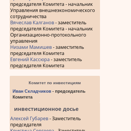
председателя Комитета - начальник
Управления внешнеэкономического
сотрудничества
Вячеслав Калганов
- заместитель
председателя Комитета - начальник
Организационно-протокольного
управления
Низами Мамишев
- заместитель
председателя Комитета
Евгений Кассюра
- заместитель
председателя Комитета
Комитет по инвестициям
Иван Складчиков
- председатель
Комитета
инвестиционное досье
Алексей Губарев
- Заместитель
председателя
Кристина Сергеева
- Заместитель