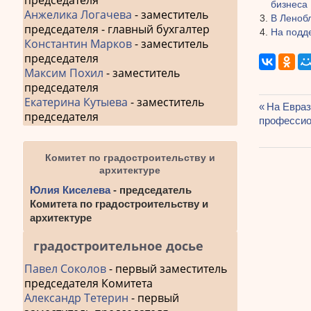
председателя
бизнеса
Анжелика Логачева
- заместитель
В Ленобл
председателя - главный бухгалтер
На подд
Константин Марков
- заместитель
председателя
Максим Похил
- заместитель
председателя
Екатерина Кутыева
- заместитель
Предыду
На Евраз
председателя
Навиг
профессио
запись:
по
Комитет по градостроительству и
запис
архитектуре
Юлия Киселева
- председатель
Комитета по градостроительству и
архитектуре
градостроительное досье
Павел Соколов
- первый заместитель
председателя Комитета
Александр Тетерин
- первый