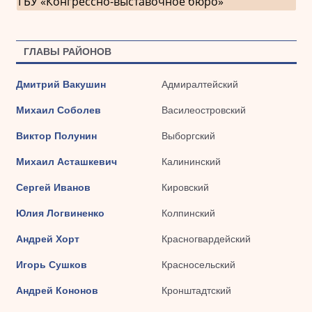
ГБУ «Конгрессно-выставочное бюро»
ГЛАВЫ РАЙОНОВ
Дмитрий Вакушин
Адмиралтейский
Михаил Соболев
Василеостровский
Виктор Полунин
Выборгский
Михаил Асташкевич
Калининский
Сергей Иванов
Кировский
Юлия Логвиненко
Колпинский
Андрей Хорт
Красногвардейский
Игорь Сушков
Красносельский
Андрей Кононов
Кронштадтский