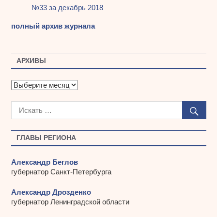
№33 за декабрь 2018
полный архив журнала
АРХИВЫ
А
р
х
и
в
ы
ГЛАВЫ РЕГИОНА
Александр Беглов
губернатор Санкт-Петербурга
Александр Дрозденко
губернатор Ленинградской области