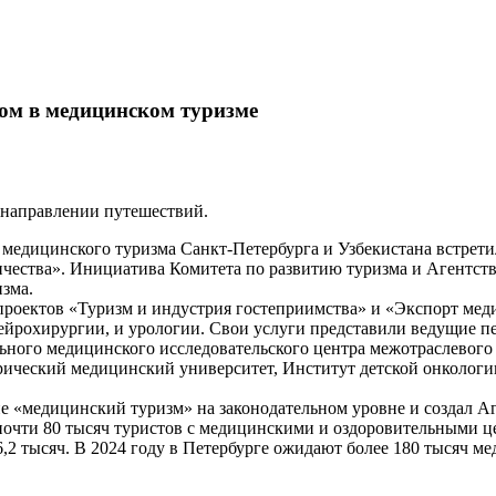
ном в медицинском туризме
м направлении путешествий.
медицинского туризма Санкт-Петербурга и Узбекистана встрети
ества». Инициатива Комитета по развитию туризма и Агентств
зма.
роектов «Туризм и индустрия гостеприимства» и «Экспорт меди
нейрохирургии, и урологии. Свои услуги представили ведущие
ьного медицинского исследовательского центра межотраслевого
ический медицинский университет, Институт детской онкологии
е «медицинский туризм» на законодательном уровне и создал А
о почти 80 тысяч туристов с медицинскими и оздоровительными 
16,2 тысяч. В 2024 году в Петербурге ожидают более 180 тысяч м