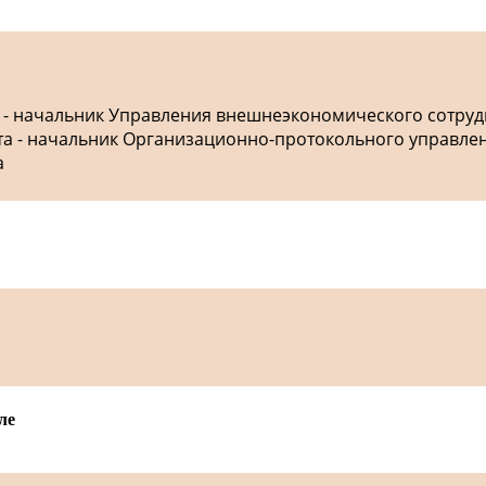
а - начальник Управления внешнеэкономического сотру
ета - начальник Организационно-протокольного управле
а
ле