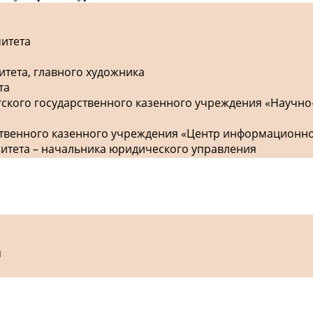
митета
итета, главного художника
та
гского государственного казенного учреждения «Научно
рственного казенного учреждения «Центр информационн
митета – начальника юридического управления
я