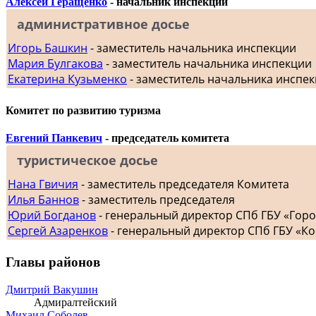
Алексей Геращенко
- начальник инспекции
административное досье
Игорь Башкин
- заместитель начальника инспекции
Мария Булгакова
- заместитель начальника инспекции
Екатерина Кузьменко
- заместитель начальника инспе
Комитет по развитию туризма
Евгений Панкевич
- председатель комитета
туристическое досье
Нана Гвичия
- заместитель председателя Комитета
Илья Баннов
- заместитель председателя
Юрий Богданов
- генеральный директор СПб ГБУ «Гор
Сергей Азаренков
- генеральный директор СПб ГБУ «К
Главы районов
Дмитрий Вакушин
Адмиралтейский
Михаил Соболев