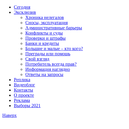
Сегодня
Эксклюзив
Хроника нелегалов
Сносы, эксплуатация
Административные барьеры
Конфликты и суды
Проверки и штрафы
Банки и кредиты
Большие и малые – кто кого?
Преграды или помощь
Свой взгляд
Потребитель всегда прав?
Информация наглядно
Ответы на запросы
Реплика
Видеоблог
Контакты
О проекте
Реклама
Выборы 2021
Наверх