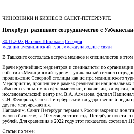
ЧИНОВНИКИ И БИЗНЕС В САНКТ-ПЕТЕРБУРГЕ
Петербург развивает сотрудничество с Узбекиста
30.11.2023
Наталья Широкова
Сегодня
медицина
медицинский туризм
международные связи
В Ташкенте состоялась встреча медиков и специалистов в это
Врачи крупнейших медцентров и специалисты по организации 
событии «Медицинский туризм – уникальный символ сотруднич
продвижение Северной столицы как центра медицинского тури
Мероприятие, прошедшее в рамках реализации национальных п
обменяться опытом по офтальмологии, онкологии, хирургии, 
исследовательский центр им. В.А. Алмазова, филиал Национал
С.Н. Федорова, Санкт-Петербургский государственный педиатр
другие медучреждения.
Напомним, Санкт‑Петербург первым в России закрепил поняти
малого бизнеса», за 10 месяцев этого года Петербург посетил
рублей. Для сравнения в 2022 году этот показатель составил 1
Статьи по теме: