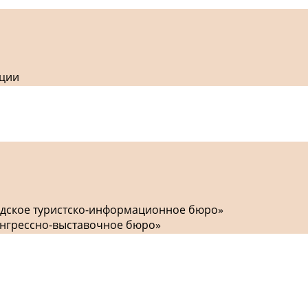
кции
одское туристско-информационное бюро»
онгрессно-выставочное бюро»