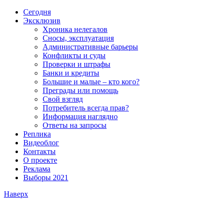
Сегодня
Эксклюзив
Хроника нелегалов
Сносы, эксплуатация
Административные барьеры
Конфликты и суды
Проверки и штрафы
Банки и кредиты
Большие и малые – кто кого?
Преграды или помощь
Свой взгляд
Потребитель всегда прав?
Информация наглядно
Ответы на запросы
Реплика
Видеоблог
Контакты
О проекте
Реклама
Выборы 2021
Наверх