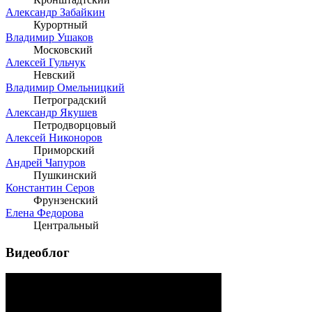
Александр Забайкин
Курортный
Владимир Ушаков
Московский
Алексей Гульчук
Невский
Владимир Омельницкий
Петроградский
Александр Якушев
Петродворцовый
Алексей Никоноров
Приморский
Андрей Чапуров
Пушкинский
Константин Серов
Фрунзенский
Елена Федорова
Центральный
Видеоблог