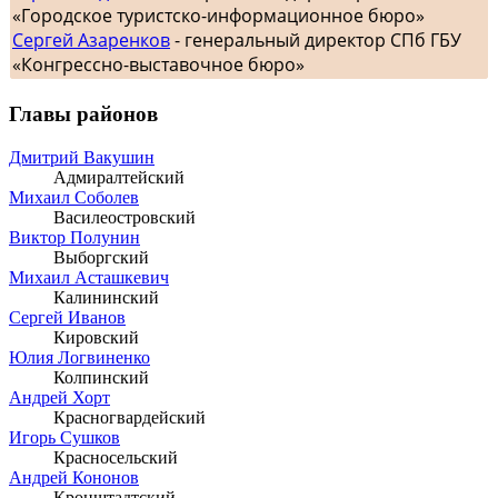
«Городское туристско-информационное бюро»
Сергей Азаренков
- генеральный директор СПб ГБУ
«Конгрессно-выставочное бюро»
Главы районов
Дмитрий Вакушин
Адмиралтейский
Михаил Соболев
Василеостровский
Виктор Полунин
Выборгский
Михаил Асташкевич
Калининский
Сергей Иванов
Кировский
Юлия Логвиненко
Колпинский
Андрей Хорт
Красногвардейский
Игорь Сушков
Красносельский
Андрей Кононов
Кронштадтский