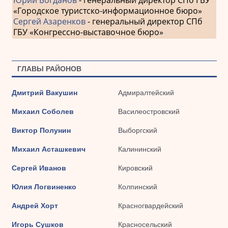
«Городское туристско-информационное бюро»
Сергей Азаренков
- генеральный директор СПб
ГБУ «Конгрессно-выставочное бюро»
ГЛАВЫ РАЙОНОВ
Дмитрий Вакушин
Адмиралтейский
Михаил Соболев
Василеостровский
Виктор Полунин
Выборгский
Михаил Асташкевич
Калининский
Сергей Иванов
Кировский
Юлия Логвиненко
Колпинский
Андрей Хорт
Красногвардейский
Игорь Сушков
Красносельский