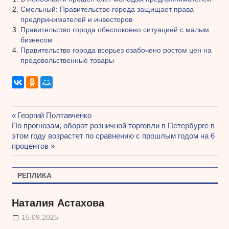
Смольный: Правительство города защищает права
предпринимателей и инвесторов
Правительство города обеспокоено ситуацией с малым
бизнесом
Правительство города всерьез озабочено ростом цен на
продовольственные товары
Предыдущая
Георгий Полтавченко
Навигация
Следующая
По прогнозам, оборот розничной торговли в Петербурге в
запись:
запись:
этом году возрастет по сравнению с прошлым годом на 6
по
процентов
записям
РЕПЛИКА
Наталия Астахова
15.09.2025