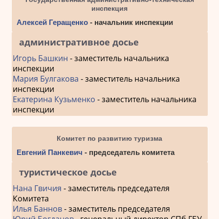
инспекция
Алексей Геращенко
- начальник инспекции
административное досье
Игорь Башкин
- заместитель начальника
инспекции
Мария Булгакова
- заместитель начальника
инспекции
Екатерина Кузьменко
- заместитель начальника
инспекции
Комитет по развитию туризма
Евгений Панкевич
- председатель комитета
туристическое досье
Нана Гвичия
- заместитель председателя
Комитета
Илья Баннов
- заместитель председателя
Юрий Богданов
- генеральный директор СПб ГБУ