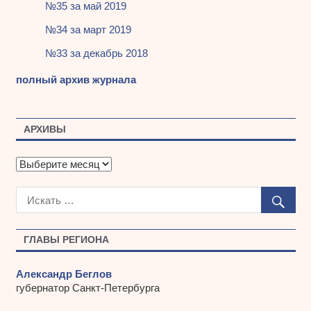
№35 за май 2019
№34 за март 2019
№33 за декабрь 2018
полный архив журнала
АРХИВЫ
А
р
х
и
в
ы
ГЛАВЫ РЕГИОНА
Александр Беглов
губернатор Санкт-Петербурга