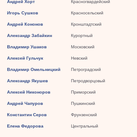
Андрей Хорт
Красногвардейский
Игорь Сушков
Красносельский
Андрей Кононов
Кронштадтский
Александр Забайкин
Курортный
Владимир Ушаков
Московский
Алексей Гульчук
Невский
Владимир Омельницкий
Петроградский
Александр Якушев
Петродворцовый
Алексей Никоноров
Приморский
Андрей Чапуров
Пушкинский
Константин Серов
Фрунзенский
Елена Федорова
Центральный