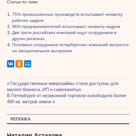
Статьи по теме:
75% промышленных производств испытывает нехватку
рабочих кадров
86% предпринимателей испытывают нехватку кадров
Две трети российских компаний ищут сотрудников в
других регионах
Половина сотрудников петербургских компаний жалуются
на эмоциональное выгорание
Предыдущая
Государственные микрозаймы стали доступны для
Навигация
малого бизнеса, ИП и самозанятых
запись:
Следующая
В Петербурге от незаконной торговли освободили более
по
запись:
400 кв. метров земли
записям
РЕПЛИКА
Наталия Астахова