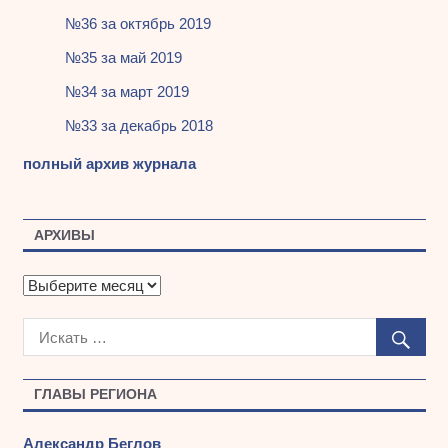
№36 за октябрь 2019
№35 за май 2019
№34 за март 2019
№33 за декабрь 2018
полный архив журнала
АРХИВЫ
А
р
х
и
в
ы
ГЛАВЫ РЕГИОНА
Александр Беглов