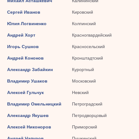
Михаил Асташкевич
Калининский
Сергей Иванов
Кировский
Юлия Логвиненко
Колпинский
Андрей Хорт
Красногвардейский
Игорь Сушков
Красносельский
Андрей Кононов
Кронштадтский
Александр Забайкин
Курортный
Владимир Ушаков
Московский
Алексей Гульчук
Невский
Владимир Омельницкий
Петроградский
Александр Якушев
Петродворцовый
Алексей Никоноров
Приморский
Андрей Чапуров
Пушкинский