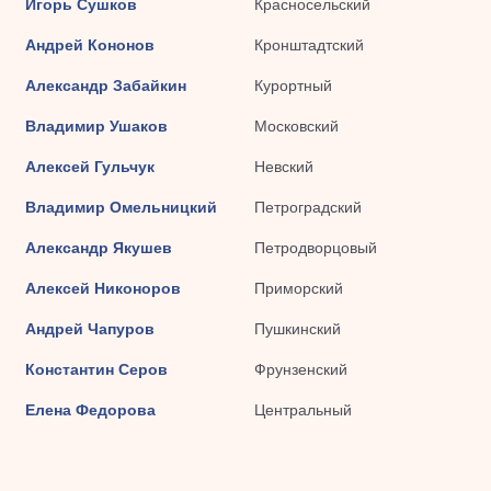
Игорь Сушков
Красносельский
Андрей Кононов
Кронштадтский
Александр Забайкин
Курортный
Владимир Ушаков
Московский
Алексей Гульчук
Невский
Владимир Омельницкий
Петроградский
Александр Якушев
Петродворцовый
Алексей Никоноров
Приморский
Андрей Чапуров
Пушкинский
Константин Серов
Фрунзенский
Елена Федорова
Центральный