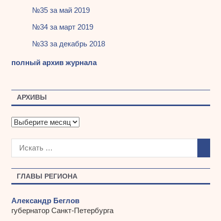
№35 за май 2019
№34 за март 2019
№33 за декабрь 2018
полный архив журнала
АРХИВЫ
А
р
х
и
в
ы
ГЛАВЫ РЕГИОНА
Александр Беглов
губернатор Санкт-Петербурга