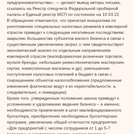
предпринимательства», — делают вывод авторы письма,
ссылаясь на Реестр спецучета Федеральной пробирной
палаты и Единый реестр МСП по состоянию на 10.03.22.
В обращении отмечается, что принятая инициатива по
уничтожению специальных налоговых режимов в ювелирной
отрасли приведет к следующим негативным последствиям:
закрытию большинства субъектов малого бизнеса в связи с
существенным увеличением затрат, о чем свидетельствует
экономический анализ по отдельным направлениям
ювелирной отрасли (малоформатная розничная торговля,
мульти-бренды, небольшие ремесленнические мастерские,
скупки, комиссионные магазины и др); уменьшению
поступления налоговых платежей в бюджет в связи с
сокращением объектов налогообложения (предложенные
изменения фактически ведут к их нерентабельности, а,
следовательно, к ликвидации).
Кроме того, утвержденные положения закона приведут к
усложнению и удорожанию ведения бизнеса – а именно,
необходимости привлечения в штат квалифицированного
бухгалтера, приобретению необходимых бухгалтерских
программ, увеличению общей отчетности предприятия.
«Для предприятий с числом сотрудников от 1 до 5-7
(ювелирные мастерские, скупки, мелкие торговые