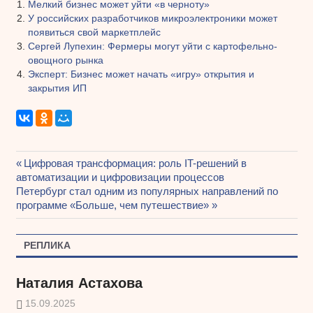
Мелкий бизнес может уйти «в черноту»
У российских разработчиков микроэлектроники может
появиться свой маркетплейс
Сергей Лупехин: Фермеры могут уйти с картофельно-
овощного рынка
Эксперт: Бизнес может начать «игру» открытия и
закрытия ИП
Предыдущая
Цифровая трансформация: роль IT-решений в
Навигация
автоматизации и цифровизации процессов
запись:
Следующая
Петербург стал одним из популярных направлений по
по
запись:
программе «Больше, чем путешествие»
записям
РЕПЛИКА
Наталия Астахова
15.09.2025