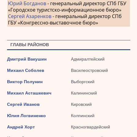
Юрий Богданов
- генеральный директор СПб ГБУ
«Городское туристско-информационное бюро»
Сергей Азаренков
- генеральный директор СПб
ГБУ «Конгрессно-выставочное бюро»
ГЛАВЫ РАЙОНОВ
Дмитрий Вакушин
Адмиралтейский
Михаил Соболев
Василеостровский
Виктор Полунин
Выборгский
Михаил Асташкевич
Калининский
Сергей Иванов
Кировский
Юлия Логвиненко
Колпинский
Андрей Хорт
Красногвардейский