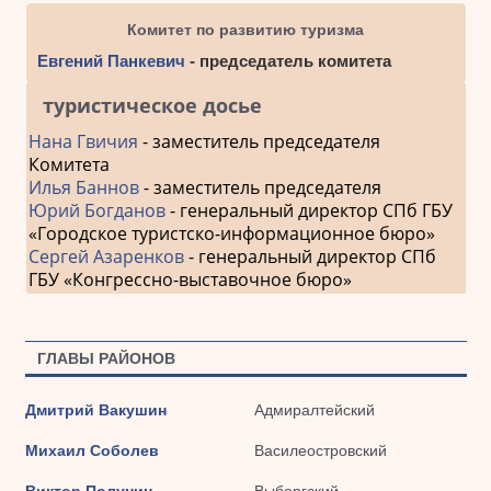
Комитет по развитию туризма
Евгений Панкевич
- председатель комитета
туристическое досье
Нана Гвичия
- заместитель председателя
Комитета
Илья Баннов
- заместитель председателя
Юрий Богданов
- генеральный директор СПб ГБУ
«Городское туристско-информационное бюро»
Сергей Азаренков
- генеральный директор СПб
ГБУ «Конгрессно-выставочное бюро»
ГЛАВЫ РАЙОНОВ
Дмитрий Вакушин
Адмиралтейский
Михаил Соболев
Василеостровский
Виктор Полунин
Выборгский