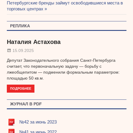
Навигация
Следующая
Петербургские бренды займут освободившиеся места в
запись:
запись:
торговых центрах
по
записям
РЕПЛИКА
Наталия Астахова
15.09.2025
Депутат Законодательного собрания Санкт-Петербурга
считает, что первоначальную задачу — борьбу с
лжеобщепитом — подменили формальным параметром:
площадью 50 кв.м.
ПОДРОБНЕЕ
ЖУРНАЛ В PDF
№42 за июнь 2023
№41 за июнь 2022