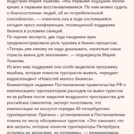
индустрии Мария Ушакова. «Мы первыми ощущаем любой
кризис и первыми восстанавливаемся. По нам можно судить
о благосостоянии людей, об их потребительской
способности», — отметила она в ходе состоявшейся
сегодня пресс-конференции, посвященной поддержке
бизнеса в условиях санкций.
По оценке эксперта, два года пандемии ярко
продемонстрировали роль туризма в бизнес-процессах.
«Теперь уже никому не надо доказывать, насколько наша
отрасль важна для экономики», — подчеркнула Мария
Ушакова.
Из всех мер поддержки она особо выделила программу
кешбэка, которая помогла туротрасли выжить, передает
корреспондент «Новостей малого бизнеса».
Комментируя недавнее Постановление правительства РФ о
компенсациях туроператорам расходов на вывоз туристов
из-за рубежа после закрытия воздушного пространства для
российских самолетов, эксперт посетовала, что
компенсации не коснутся порядка 40 петербургских
туроператоров. Причина – установленная в Постановлении
планка по числу обслуженных туристов. «Это означает, что
все затраты, которые понесли туроператоры Петербурга,
остались их затратами, их потерями», — резюмировала