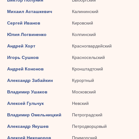
Михаил Асташкевич
Калининский
Сергей Иванов
Кировский
Юлия Логвиненко
Колпинский
Андрей Хорт
Красногвардейский
Игорь Сушков
Красносельский
Андрей Кононов
Кронштадтский
Александр Забайкин
Курортный
Владимир Ушаков
Московский
Алексей Гульчук
Невский
Владимир Омельницкий
Петроградский
Александр Якушев
Петродворцовый
Алексей Никоноров
Приморский