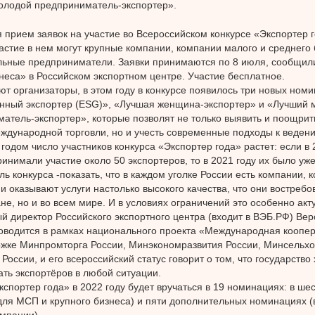
олодой предприниматель-экспортер».
 прием заявок на участие во Всероссийском конкурсе «Экспортер г
астие в нем могут крупные компании, компании малого и среднего 
льные предприниматели. Заявки принимаются по 8 июля, сообщил
неса» в Российском экспортном центре. Участие бесплатное.
ют организаторы, в этом году в конкурсе появилось три новых номи
нный экспортер (ESG)», «Лучшая женщина-экспортер» и «Лучший 
атель-экспортер», которые позволят не только выявить и поощрит
ждународной торговли, но и учесть современные подходы к ведени
годом число участников конкурса «Экспортер года» растет: если в 
ринимали участие около 50 экспортеров, то в 2021 году их было уж
ль конкурса -показать, что в каждом уголке России есть компании, 
и оказывают услуги настолько высокого качества, что они востребо
не, но и во всем мире. И в условиях ограничений это особенно ак
й директор Российского экспортного центра (входит в ВЭБ.РФ) Ве
оводится в рамках национального проекта «Международная коопер
жке Минпромторга России, Минэкономразвития России, Минсельхо
оссии, и его всероссийский статус говорит о том, что государство 
ть экспортёров в любой ситуации.
спортер года» в 2022 году будет вручаться в 19 номинациях: в ше
для МСП и крупного бизнеса) и пяти дополнительных номинациях (
мпании).