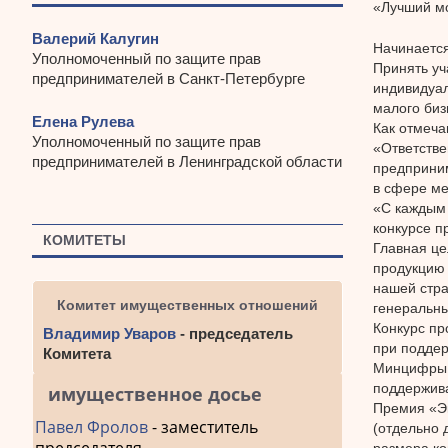
«Лучший м
Валерий Калугин
Начинается
Уполномоченный по защите прав
Принять уч
предпринимателей в Санкт-Петербурге
индивидуа
малого биз
Елена Рулева
Как отмеча
Уполномоченный по защите прав
«Ответстве
предпринимателей в Ленинградской области
предприним
в сфере ме
«С каждым 
конкурсе п
КОМИТЕТЫ
Главная це
продукцию 
нашей стра
Комитет имущественных отношений
генеральны
Конкурс пр
Владимир Уваров
- председатель
при поддер
Комитета
Минцифры Р
поддержива
имущественное досье
Премия «Эк
Павел Фролов
- заместитель
(отдельно 
размера ко