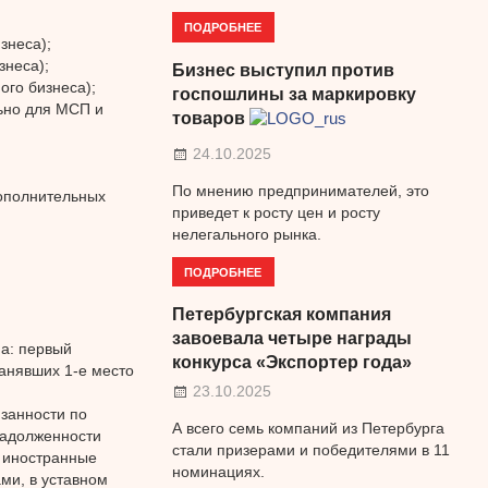
ПОДРОБНЕЕ
знеса);
знеса);
Бизнес выступил против
ого бизнеса);
госпошлины за маркировку
льно для МСП и
товаров
24.10.2025
По мнению предпринимателей, это
дополнительных
приведет к росту цен и росту
нелегального рынка.
ПОДРОБНЕЕ
Петербургская компания
завоевала четыре награды
па: первый
конкурса «Экспортер года»
занявших 1-е место
23.10.2025
язанности по
А всего семь компаний из Петербурга
задолженности
стали призерами и победителями в 11
 иностранные
номинациях.
ми, в уставном