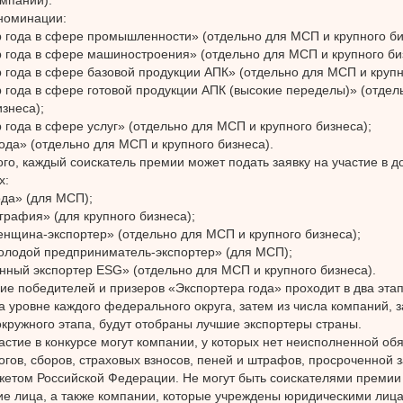
номинации:
 года в сфере промышленности» (отдельно для МСП и крупного би
 года в сфере машиностроения» (отдельно для МСП и крупного би
 года в сфере базовой продукции АПК» (отдельно для МСП и крупн
 года в сфере готовой продукции АПК (высокие переделы)» (отде
изнеса);
 года в сфере услуг» (отдельно для МСП и крупного бизнеса);
ода» (отдельно для МСП и крупного бизнеса).
го, каждый соискатель премии может подать заявку на участие в 
х:
да» (для МСП);
графия» (для крупного бизнеса);
нщина-экспортер» (отдельно для МСП и крупного бизнеса);
олодой предприниматель-экспортер» (для МСП);
нный экспортер ESG» (отдельно для МСП и крупного бизнеса).
е победителей и призеров «Экспортера года» проходит в два эта
а уровне каждого федерального округа, затем из числа компаний, 
окружного этапа, будут отобраны лучшие экспортеры страны.
астие в конкурсе могут компании, у которых нет неисполненной об
огов, сборов, страховых взносов, пеней и штрафов, просроченной 
етом Российской Федерации. Не могут быть соискателями премии
е лица, а также компании, которые учреждены юридическими лица