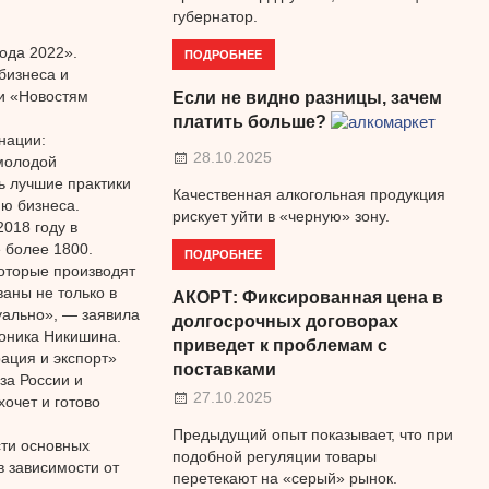
губернатор.
ода 2022».
ПОДРОБНЕЕ
бизнеса и
и «Новостям
Если не видно разницы, зачем
платить больше?
нации:
28.10.2025
молодой
ь лучшие практики
Качественная алкогольная продукция
ю бизнеса.
рискует уйти в «черную» зону.
2018 году в
е более 1800.
ПОДРОБНЕЕ
которые производят
ваны не только в
АКОРТ: Фиксированная цена в
туально», — заявила
долгосрочных договорах
роника Никишина.
приведет к проблемам с
ация и экспорт»
поставками
за России и
27.10.2025
хочет и готово
Предыдущий опыт показывает, что при
сти основных
подобной регуляции товары
в зависимости от
перетекают на «серый» рынок.