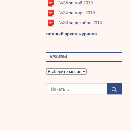
№35 за май 2019
№34 за март 2019
№33 за декабрь 2018
полный архив журнала
АРХИВЫ
А
р
х
и
в
ы