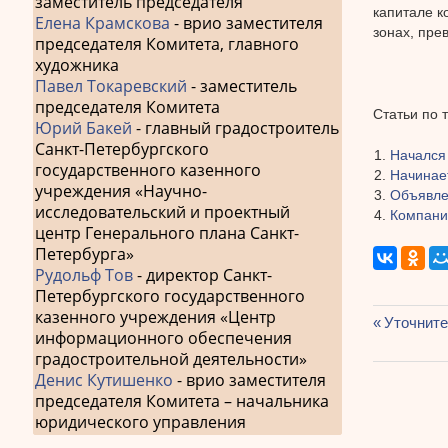
заместитель председателя
капитале к
Елена Крамскова
- врио заместителя
зонах, пре
председателя Комитета, главного
художника
Павел Токаревский
- заместитель
председателя Комитета
Статьи по 
Юрий Бакей
- главный градостроитель
Санкт-Петербургского
Начался
государственного казенного
Начинае
учреждения «Научно-
Объявлен
исследовательский и проектный
Компания
центр Генерального плана Санкт-
Петербурга»
Рудольф Тов
- директор Санкт-
Петербургского государственного
казенного учреждения «Центр
Предыду
Уточните
информационного обеспечения
Навиг
запись:
градостроительной деятельности»
по
Денис Кутишенко
- врио заместителя
председателя Комитета – начальника
запис
юридического управления