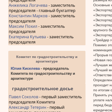
председателя
Анжелика Логачева
- заместитель
Основные 
председателя - главный бухгалтер
«Экспортер
«Экспортер
Константин Марков
- заместитель
«Экспортер
председателя
«Экспортер
Максим Похил
- заместитель
крупного б
председателя
«Экспортер
Екатерина Кутыева
- заместитель
«Трейдер г
председателя
Помимо это
номинация
«Прорыв го
Комитет по градостроительству и
«Новая гео
архитектуре
«Лучшая же
Юлия Киселева
- председатель
«Лучший м
Комитета по градостроительству и
«Ответстве
архитектуре
Определени
проходит н
градостроительное досье
по итогам 
Принять уч
Павел Соколов
- первый заместитель
уплате нал
председателя Комитета
перед бюдж
Александр Тетерин
- первый
юридически