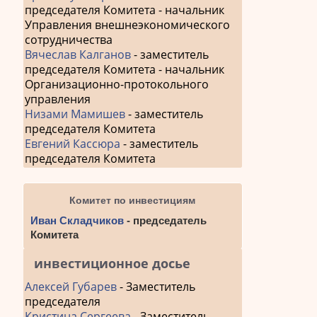
председателя Комитета - начальник
Управления внешнеэкономического
сотрудничества
Вячеслав Калганов
- заместитель
председателя Комитета - начальник
Организационно-протокольного
управления
Низами Мамишев
- заместитель
председателя Комитета
Евгений Кассюра
- заместитель
председателя Комитета
Комитет по инвестициям
Иван Складчиков
- председатель
Комитета
инвестиционное досье
Алексей Губарев
- Заместитель
председателя
Кристина Сергеева
- Заместитель