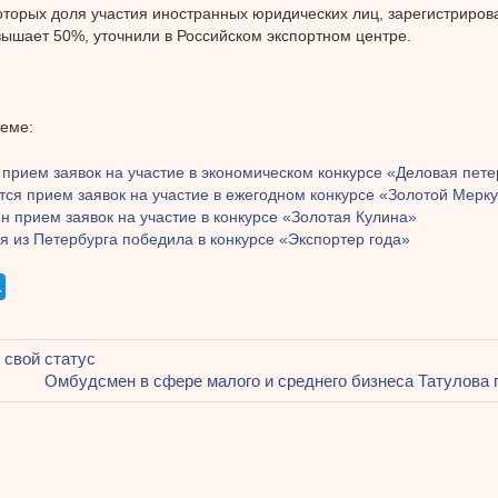
оторых доля участия иностранных юридических лиц, зарегистриро
вышает 50%, уточнили в Российском экспортном центре.
теме:
 прием заявок на участие в экономическом конкурсе «Деловая пет
тся прием заявок на участие в ежегодном конкурсе «Золотой Мерк
 прием заявок на участие в конкурсе «Золотая Кулина»
 из Петербурга победила в конкурсе «Экспортер года»
щая
 свой статус
ация
Следующая
Омбудсмен в сфере малого и среднего бизнеса Татулова
запись:
ям