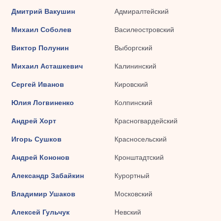
Дмитрий Вакушин
Адмиралтейский
Михаил Соболев
Василеостровский
Виктор Полунин
Выборгский
Михаил Асташкевич
Калининский
Сергей Иванов
Кировский
Юлия Логвиненко
Колпинский
Андрей Хорт
Красногвардейский
Игорь Сушков
Красносельский
Андрей Кононов
Кронштадтский
Александр Забайкин
Курортный
Владимир Ушаков
Московский
Алексей Гульчук
Невский