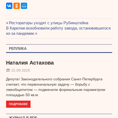
Предыдущая
Рестораторы уходят с улицы Рубинштейна
Навигация
Следующая
В Карелии возобновили работу завода, остановившегося
запись:
запись:
из-за пандемии
по
записям
РЕПЛИКА
Наталия Астахова
15.09.2025
Депутат Законодательного собрания Санкт-Петербурга
считает, что первоначальную задачу — борьбу с
лжеобщепитом — подменили формальным параметром:
площадью 50 кв.м.
ПОДРОБНЕЕ
ЖУРНАЛ В PDF