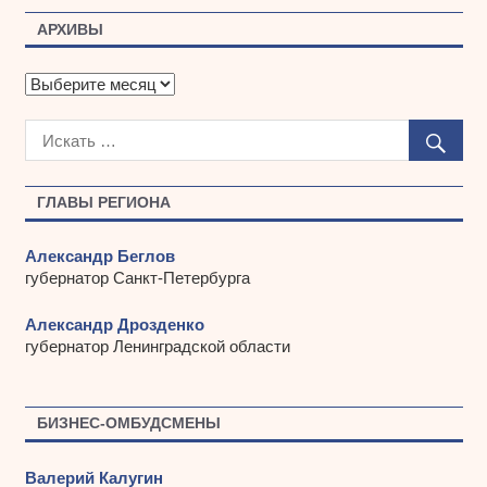
АРХИВЫ
А
р
х
и
в
ы
ГЛАВЫ РЕГИОНА
Александр Беглов
губернатор Санкт-Петербурга
Александр Дрозденко
губернатор Ленинградской области
БИЗНЕС-ОМБУДСМЕНЫ
Валерий Калугин