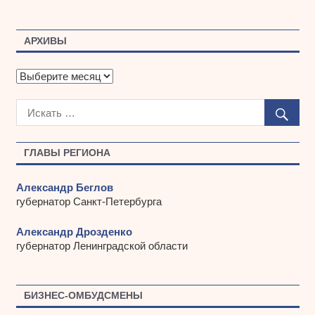
АРХИВЫ
А
р
х
и
в
ы
ГЛАВЫ РЕГИОНА
Александр Беглов
губернатор Санкт-Петербурга
Александр Дрозденко
губернатор Ленинградской области
БИЗНЕС-ОМБУДСМЕНЫ