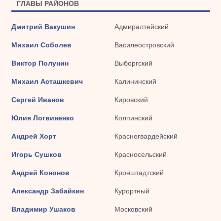
ГЛАВЫ РАЙОНОВ
Дмитрий Вакушин
Адмиралтейский
Михаил Соболев
Василеостровский
Виктор Полунин
Выборгский
Михаил Асташкевич
Калининский
Сергей Иванов
Кировский
Юлия Логвиненко
Колпинский
Андрей Хорт
Красногвардейский
Игорь Сушков
Красносельский
Андрей Кононов
Кронштадтский
Александр Забайкин
Курортный
Владимир Ушаков
Московский