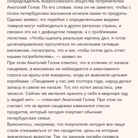
сопредседатель Всероссийского общества потребителей
Анатолий Голов. По его словам, пока он не заметил, чтобы с
полок петербургских магазинов исчезли какие-то продукты.
Однако заявил, что перебои с определенными видами
товаров могут наблюдаться в других регионах страны, и
связано это не с дефицитом товаров, а с проблемами
логистики. «Чтобы оценить реальную картину дел, я готов
целенаправленно прогуляться по нескольким сетевым
магазинам, посмотреть, что и как, чтобы потом дать отчет
нашим потребителям», — заявил он.
При этом Анатолий Голов отметил, что в отличие от начала
пандемии, в магазинах не наблюдается и ажиотажного
спроса на крупы или макароны, когда их вывозили целыми
коробками. «Пандемия у нас уже полтора года, народ делал
запасы в самом ее начале. Тот, кто хотел запастись, уже
запасся. Сейчас же желания хранить у себя в квартире еду
у людей нет», — отмечает Анатолий Голов. При этом он
считает, что за время пандемии изменился список
продуктов, который сегодня покупает обычная
петербургская семья.
Выяснилось, например, что покупатели сегодня все чаще
стали отказываться от тех продуктов, цены на которые
значительно выросли. Так, по данным онлайн-сервиса