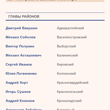
ГЛАВЫ РАЙОНОВ
Дмитрий Вакушин
Адмиралтейский
Михаил Соболев
Василеостровский
Виктор Полунин
Выборгский
Михаил Асташкевич
Калининский
Сергей Иванов
Кировский
Юлия Логвиненко
Колпинский
Андрей Хорт
Красногвардейский
Игорь Сушков
Красносельский
Андрей Кононов
Кронштадтский
Александр Забайкин
Курортный