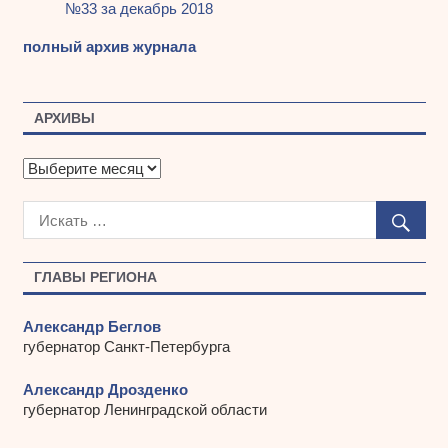
№33 за декабрь 2018
полный архив журнала
АРХИВЫ
А
р
х
и
в
ы
ГЛАВЫ РЕГИОНА
Александр Беглов
губернатор Санкт-Петербурга
Александр Дрозденко
губернатор Ленинградской области