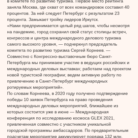
в комитете по развитию туризма. Первое место рейтинга
заняла Москва, где охват от всех командировок составил 40
процентов. За ней следует Петербург с результатом 23
процента. Замыкает тройку лидеров Иркутск.
«Нами предпринимается целый ряд шагов, чтобы несмотря
на пандемию, город сохранил свой статус столицы встреч,
конгрессов и центра международного делового туризма
самого высокого уровня, — подчеркнул председатель
комитета по развитию туризма Сергей Корнеев. —
Совместно с Конгрессно-выставочным бюро Санкт-
Петербурга мы принимаем участие в ведущих российских и
международных деловых выставках; работаем над проектом
новой туристской географии; ведем активную работу по
привлечению в Санкт-Петербург международных
ротируемых мероприятий».
По словам Корнеева, в 2020 году получено подтверждение
победы 10 заявок Петербурга на право проведения
международных деловых мероприятий, ближайшее из
которых состоится уже в июне — Международная
конференция по исследованию космоса GLEX 2021,
привлеченная совместно с участником уникальной
городской программы амбассадоров. По предварительным
подсчетам мероприятие аккумулирует порядка 132 млн.