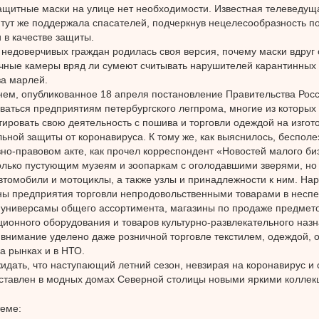
ащитные маски на улице нет необходимости. Известная телеведущ
ут же поддержала спасателей, подчеркнув нецелесообразность по
 в качестве защиты.
 недоверчивых граждан родилась своя версия, почему маски вдруг 
чные камеры вряд ли сумеют считывать нарушителей карантинных
за марлей.
ем, опубликованное 18 апреля постановление Правительства Рос
ваться предприятиям петербургского легпрома, многие из которы
ировать свою деятельность с пошива и торговли одеждой на изгот
ьной защиты от коронавируса. К тому же, как выяснилось, бесполе
но-правовом акте, как прочел корреспондент «Новостей малого б
олько пустующим музеям и зоопаркам с оголодавшими зверями, но 
втомобили и мотоциклы, а также узлы и принадлежности к ним. Нар
ы предприятия торговли непродовольственными товарами в несп
 универсамы общего ассортимента, магазины по продаже предмето
ионного оборудования и товаров культурно-развлекательного назн
внимание уделено даже розничной торговле текстилем, одеждой, 
а рынках и в НТО.
идать, что наступающий летний сезон, невзирая на коронавирус и
ставлен в модных домах Северной столицы новыми яркими коллек
теме: