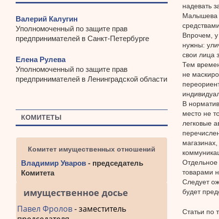
надевать з
Малышева т
Валерий Калугин
средствами
Уполномоченный по защите прав
Впрочем, у
предпринимателей в Санкт-Петербурге
нужны: ули
свои лица 
Елена Рулева
Тем времен
Уполномоченный по защите прав
не маскиро
предпринимателей в Ленинградской области
переориент
индивидуал
В норматив
место не т
КОМИТЕТЫ
легковые а
перечислен
магазинах,
Комитет имущественных отношений
коммуникац
Отдельное 
Владимир Уваров
- председатель
товарами н
Комитета
Следует ож
имущественное досье
будет пред
Павел Фролов
- заместитель
Статьи по 