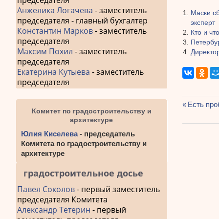
председателя
Анжелика Логачева
- заместитель
Маски сб
председателя - главный бухгалтер
эксперт
Константин Марков
- заместитель
Кто и чт
председателя
Петербу
Максим Похил
- заместитель
Директо
председателя
Екатерина Кутыева
- заместитель
председателя
Предыду
Есть про
Комитет по градостроительству и
Навиг
запись:
архитектуре
по
Юлия Киселева
- председатель
запис
Комитета по градостроительству и
архитектуре
градостроительное досье
Павел Соколов
- первый заместитель
председателя Комитета
Александр Тетерин
- первый