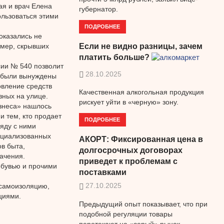
ая и врач Елена
губернатор.
льзоваться этими
ПОДРОБНЕЕ
оказались не
 мер, скрывших
Если не видно разницы, зачем
платить больше?
сии № 540 позволит
28.10.2025
х были вынуждены
овление средств
Качественная алкогольная продукция
зных на улице.
рискует уйти в «черную» зону.
изнеса» нашлось
и тем, кто продает
ПОДРОБНЕЕ
яду с ними
ециализованных
АКОРТ: Фиксированная цена в
в быта,
долгосрочных договорах
ачения.
приведет к проблемам с
обувью и прочими
поставками
27.10.2025
 самоизоляцию,
циями.
Предыдущий опыт показывает, что при
подобной регуляции товары
перетекают на «серый» рынок.