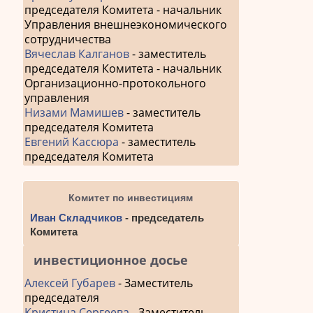
председателя Комитета - начальник
Управления внешнеэкономического
сотрудничества
Вячеслав Калганов
- заместитель
председателя Комитета - начальник
Организационно-протокольного
управления
Низами Мамишев
- заместитель
председателя Комитета
Евгений Кассюра
- заместитель
председателя Комитета
Комитет по инвестициям
Иван Складчиков
- председатель
Комитета
инвестиционное досье
Алексей Губарев
- Заместитель
председателя
Кристина Сергеева
- Заместитель