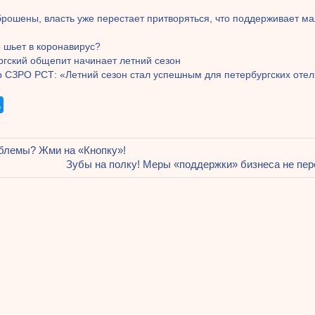
рошены, власть уже перестает притворяться, что поддерживает ма
о шьет в коронавирус?
ргский общепит начинает летний сезон
р СЗРО РСТ: «Летний сезон стал успешным для петербургских оте
щая
блемы? Жми на «Кнопку»!
ация
Следующая
Зубы на полку! Меры «поддержки» бизнеса не пе
запись:
ям