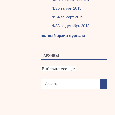
№35 за май 2019
№34 за март 2019
№33 за декабрь 2018
полный архив журнала
АРХИВЫ
А
р
х
и
в
ы