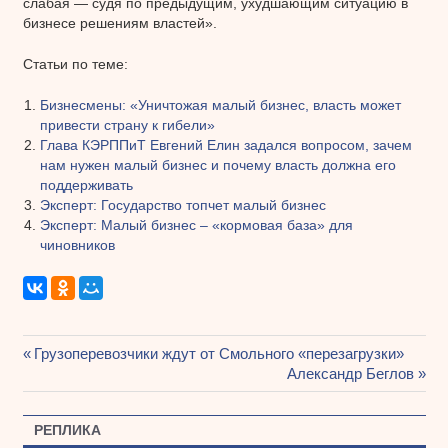
слабая — судя по предыдущим, ухудшающим ситуацию в
бизнесе решениям властей».
Статьи по теме:
Бизнесмены: «Уничтожая малый бизнес, власть может
привести страну к гибели»
Глава КЭРППиТ Евгений Елин задался вопросом, зачем
нам нужен малый бизнес и почему власть должна его
поддерживать
Эксперт: Государство топчет малый бизнес
Эксперт: Малый бизнес – «кормовая база» для
чиновников
Предыдущая
Грузоперевозчики ждут от Смольного «перезагрузки»
Навигация
запись:
Следующая
Александр Беглов
запись:
по
РЕПЛИКА
записям