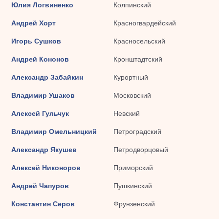
Юлия Логвиненко
Колпинский
Андрей Хорт
Красногвардейский
Игорь Сушков
Красносельский
Андрей Кононов
Кронштадтский
Александр Забайкин
Курортный
Владимир Ушаков
Московский
Алексей Гульчук
Невский
Владимир Омельницкий
Петроградский
Александр Якушев
Петродворцовый
Алексей Никоноров
Приморский
Андрей Чапуров
Пушкинский
Константин Серов
Фрунзенский