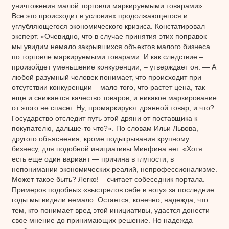
уничтожения малой торговли маркируемыми товарами».
Все это происходит в условиях продолжающегося и
углубляющегося экономического кризиса. Констатировал
эксперт. «Очевидно, что в случае принятия этих поправок
мы увидим немало закрывшихся объектов малого бизнеса
по торговле маркируемыми товарами. И как следствие –
произойдет уменьшение конкуренции, – утверждает он. — А
любой разумный человек понимает, что происходит при
отсутствии конкуренции – мало того, что растет цена, так
еще и снижается качество товаров, и никакое маркирование
от этого не спасет. Ну, промаркируют дрянной товар, и что?
Государство отследит путь этой дряни от поставщика к
покупателю, дальше-то что?». По словам Ильи Львова,
другого объяснения, кроме подыгрывания крупному
бизнесу, для подобной инициативы Минфина нет. «Хотя
есть еще один вариант — причина в глупости, в
непонимании экономических реалий, непрофессионализме.
Может такое быть? Легко! – считает собеседник портала. —
Примеров подобных «выстрелов себе в ногу» за последние
годы мы видели немало. Остается, конечно, надежда, что
тем, кто понимает вред этой инициативы, удастся донести
свое мнение до принимающих решение. Но надежда