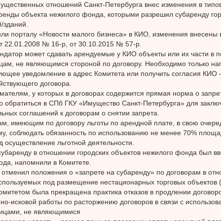
ущественных отношений Санкт-Петербурга внес изменения в тип
ренды объекта нежилого фонда, которыми разрешил субаренду го
/зданий.
ли порталу «Новости малого бизнеса» в КИО, изменения внесены
т 22.01.2008 № 16-р, от 30.10.2015 № 57-р.
ндатор может сдавать арендуемые у КИО объекты или их части в 
цам, не являющимся стороной по договору. Необходимо только на
ующее уведомление в адрес Комитета или получить согласия КИО –
йствующего договора.
ателям, у которых в договорах содержится прямая норма о запре
 обратиться в СПб ГКУ «Имущество Санкт-Петербурга» для заклю
ьных соглашений к договорам о снятии запрета.
м, имеющим по договору льготы по арендной плате, в свою очере
у, соблюдать обязанность по использованию не менее 70% площа
д осуществление льготной деятельности.
субаренду в отношении городских объектов нежилого фонда был в
ода, напомнили в Комитете.
отменил положения о «запрете на субаренду» по договорам в от
используемых под размещение нестационарных торговых объектов 
омитетом была прекращена практика отказов в продлении договор
но-исковой работы по расторжению договоров в связи с использо
лицами, не являющимися