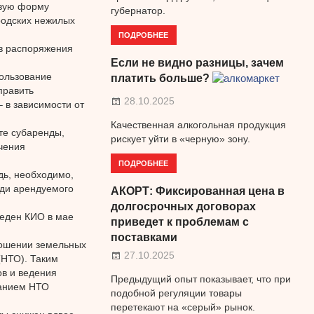
овую форму
губернатор.
родских нежилых
ПОДРОБНЕЕ
 в распоряжения
Если не видно разницы, зачем
пользование
платить больше?
править
28.10.2025
 в зависимости от
Качественная алкогольная продукция
те субаренды,
рискует уйти в «черную» зону.
чения
ПОДРОБНЕЕ
дь, необходимо,
ди арендуемого
АКОРТ: Фиксированная цена в
долгосрочных договорах
веден КИО в мае
приведет к проблемам с
поставками
ношении земельных
27.10.2025
(НТО). Таким
ов и ведения
Предыдущий опыт показывает, что при
ванием НТО
подобной регуляции товары
перетекают на «серый» рынок.