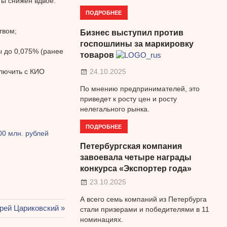
ты снижен вдвое.
ПОДРОБНЕЕ
твом;
Бизнес выступил против
госпошлины за маркировку
 до 0,075% (ранее
товаров
ключить с КИО
24.10.2025
По мнению предпринимателей, это
приведет к росту цен и росту
нелегального рынка.
ПОДРОБНЕЕ
0 млн. рублей
Петербургская компания
завоевала четыре награды
конкурса «Экспортер года»
23.10.2025
А всего семь компаний из Петербурга
дующая
рей Цариковский
стали призерами и победителями в 11
ись:
номинациях.