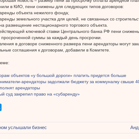
орошая новость – размер пени за просрочку оплаты арендной пла
нили в КИО, пени снижены для следующих типов договоров:
 аренды объекта нежилого фонда;
 аренды земельного участка для целей, не связанных со строительс
 на размещение нестационарного торгового объекта.
ействующей ключевой ставки Центрального банка РФ пени снижены
т просроченной суммы за каждый день просрочки.
вления в договоре сниженного размера пени арендаторы могут за
ьные соглашения к договорам, добавили в Комитете.
теме:
орам объектов «у большой дороги» платить придется больше
ниматели-арендаторы задолжали бюджету за коммуналку свыше 40
ополнят арендаторы
ый суд закрепил право на «субаренду»
щая
ном услышали бизнес
Сле
Анд
ация
зап