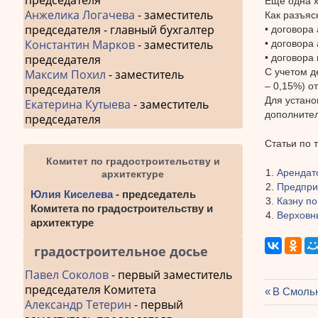
председателя
Еще одна х
Анжелика Логачева
- заместитель
Как разъяс
председателя - главный бухгалтер
• договора
Константин Марков
- заместитель
• договора
• договора
председателя
С учетом д
Максим Похил
- заместитель
– 0,15%) о
председателя
Для устано
Екатерина Кутыева
- заместитель
дополнител
председателя
Статьи по 
Комитет по градостроительству и
Арендат
архитектуре
Предпри
Юлия Киселева
- председатель
Казну п
Комитета по градостроительству и
Верховн
архитектуре
градостроительное досье
Павел Соколов
- первый заместитель
председателя Комитета
Предыду
В Смоль
Александр Тетерин
- первый
Навиг
запись: