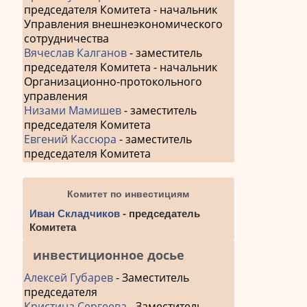
председателя Комитета - начальник
Управления внешнеэкономического
сотрудничества
Вячеслав Калганов
- заместитель
председателя Комитета - начальник
Организационно-протокольного
управления
Низами Мамишев
- заместитель
председателя Комитета
Евгений Кассюра
- заместитель
председателя Комитета
Комитет по инвестициям
Иван Складчиков
- председатель
Комитета
инвестиционное досье
Алексей Губарев
- Заместитель
председателя
Кристина Сергеева
- Заместитель