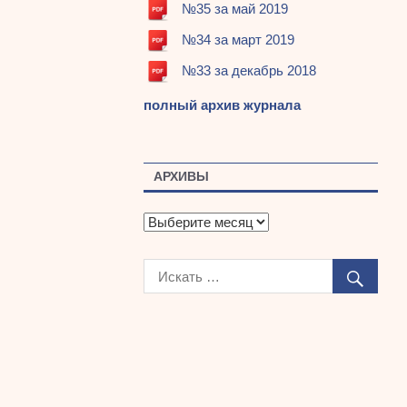
№35 за май 2019
№34 за март 2019
№33 за декабрь 2018
полный архив журнала
АРХИВЫ
А
р
х
и
в
ы