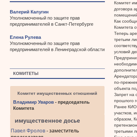
Комитет им
договора а
Валерий Калугин
помещений
Уполномоченный по защите прав
Как сообщи
предпринимателей в Санкт-Петербурге
Комитета о
Теперь аре
Елена Рулева
третьим ли
Уполномоченный по защите прав
соответств
предпринимателей в Ленинградской области
условий де
Предприним
необходимо
дополнител
КОМИТЕТЫ
Арендатора
по-прежнем
объекта по
Комитет имущественных отношений
Запрет на 
прошлого г
Владимир Уваров
- председатель
Ранее КИО 
Комитета
участков, 
образом, К
имущественное досье
претензион
Павел Фролов
- заместитель
третьими 