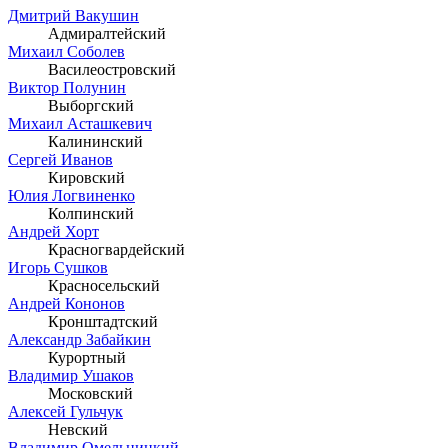
Дмитрий Вакушин
Адмиралтейский
Михаил Соболев
Василеостровский
Виктор Полунин
Выборгский
Михаил Асташкевич
Калининский
Сергей Иванов
Кировский
Юлия Логвиненко
Колпинский
Андрей Хорт
Красногвардейский
Игорь Сушков
Красносельский
Андрей Кононов
Кронштадтский
Александр Забайкин
Курортный
Владимир Ушаков
Московский
Алексей Гульчук
Невский
Владимир Омельницкий