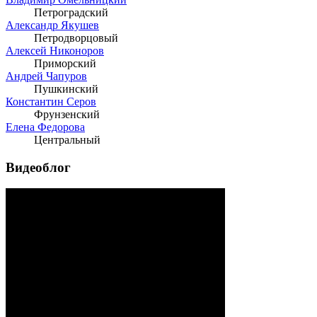
Петроградский
Александр Якушев
Петродворцовый
Алексей Никоноров
Приморский
Андрей Чапуров
Пушкинский
Константин Серов
Фрунзенский
Елена Федорова
Центральный
Видеоблог