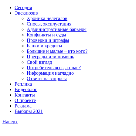
Сегодня
Эксклюзив
Хроника нелегалов
Сносы, эксплуатация
Административные барьеры
Конфликты и суды
Проверки и штрафы
Банки и кредиты
Большие и малые – кто кого?
Преграды или помощь
Свой взгляд
Потребитель всегда прав?
Информация наглядно
Ответы на запросы
Реплика
Видеоблог
Контакты
О проекте
Реклама
Выборы 2021
Наверх