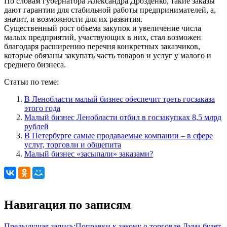
По словам губернатора Александра Дрозденко, такие заказы
дают гарантии для стабильной работы предпринимателей, а,
значит, и возможности для их развития.
Существенный рост объема закупок и увеличение числа
малых предприятий, участвующих в них, стал возможен
благодаря расширению перечня конкретных заказчиков,
которые обязаны закупать часть товаров и услуг у малого и
среднего бизнеса.
Статьи по теме:
В Ленобласти малый бизнес обеспечит треть госзаказа
этого года
Малый бизнес Ленобласти отбил в госзакупках 8,5 млрд
рублей
В Петербурге самые продаваемые компании – в сфере
услуг, торговли и общепита
Малый бизнес «засыпали» заказами?
Навигация по записям
Предыдущая запись:
Поправки к закону о торговле Дума будет