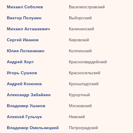
Михаил Соболев
Василеостровский
Виктор Полунин
Выборгский
Михаил Асташкевич
Калининский
Сергей Иванов
Кировский
Юлия Логвиненко
Колпинский
Андрей Хорт
Красногвардейский
Игорь Сушков
Красносельский
Андрей Кононов
Кронштадтский
Александр Забайкин
Курортный
Владимир Ушаков
Московский
Алексей Гульчук
Невский
Владимир Омельницкий
Петроградский