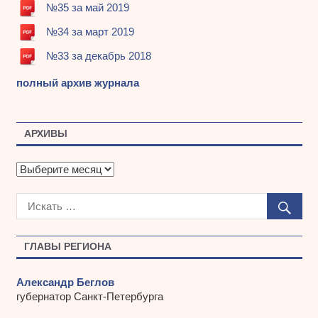
№35 за май 2019
№34 за март 2019
№33 за декабрь 2018
полный архив журнала
АРХИВЫ
А
р
х
и
в
ы
ГЛАВЫ РЕГИОНА
Александр Беглов
губернатор Санкт-Петербурга