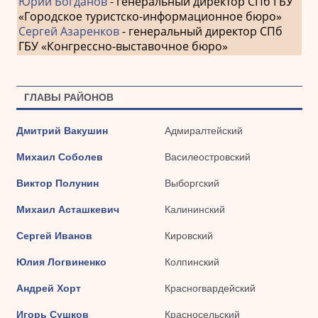
Юрий Богданов
- генеральный директор СПб ГБУ
«Городское туристско-информационное бюро»
Сергей Азаренков
- генеральный директор СПб
ГБУ «Конгрессно-выставочное бюро»
ГЛАВЫ РАЙОНОВ
Дмитрий Вакушин
Адмиралтейский
Михаил Соболев
Василеостровский
Виктор Полунин
Выборгский
Михаил Асташкевич
Калининский
Сергей Иванов
Кировский
Юлия Логвиненко
Колпинский
Андрей Хорт
Красногвардейский
Игорь Сушков
Красносельский