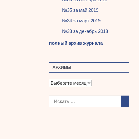
№35 за май 2019
№34 за март 2019
№33 за декабрь 2018
полный архив журнала
АРХИВЫ
А
р
х
и
в
ы