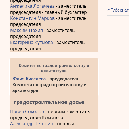
председателя
Анжелика Логачева
- заместитель
Предыду
Губернат
председателя - главный бухгалтер
Навиг
запись:
Константин Марков
- заместитель
председателя
по
Максим Похил
- заместитель
запис
председателя
Екатерина Кутыева
- заместитель
председателя
Комитет по градостроительству и
архитектуре
Юлия Киселева
- председатель
Комитета по градостроительству и
архитектуре
градостроительное досье
Павел Соколов
- первый заместитель
председателя Комитета
Александр Тетерин
- первый