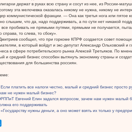
лигархи держат в руках всю страну и сосут из нее, из России-матуш
поэтому эта мелочевка оказалась никому не нужна, никому не интер
дер коммунистической фракции. — Она как третья нога или пятое к
но слышим, что да, надо поддерживать, а по сути нет никакой подде
 все пробивать не прямыми путями, прямыми не получается, пытал
 справа, то слева, то сбоку».
митриев сообщил, что при горкоме КПРФ создается совет помощи
ателям, в который войдут и экс-депутат Александр Ольховский и 
неса в сфере потребительского рынка Алексей Третьяков. По мнен
ый и средний бизнес способен вытянуть экономику страны и созда
ществования для большинства россиян.
теме:
 Если платить все налоги честно, малый и средний бизнес просто р
кам не нужен малый бизнес?
ЭРППиТ Евгений Елин задался вопросом, зачем нам нужен малый б
должна его поддерживать
 «Государству нужны деньги, а оно может взять их только у предп