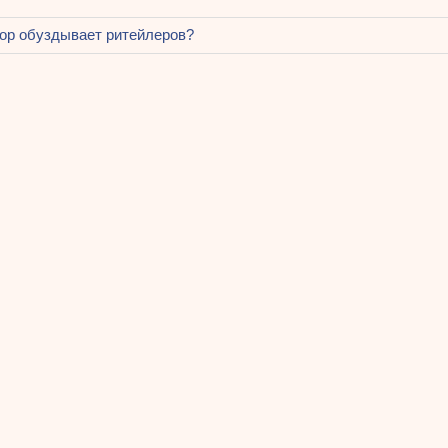
щая
ор обуздывает ритейлеров?
ация
ям