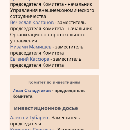
председателя Комитета - начальник
Управления внешнеэкономического
сотрудничества
Вячеслав Калганов
- заместитель
председателя Комитета - начальник
Организационно-протокольного
управления
Низами Мамишев
- заместитель
председателя Комитета
Евгений Кассюра
- заместитель
председателя Комитета
Комитет по инвестициям
Иван Складчиков
- председатель
Комитета
инвестиционное досье
Алексей Губарев
- Заместитель
председателя
Кристина Сергеева
- Заместитель