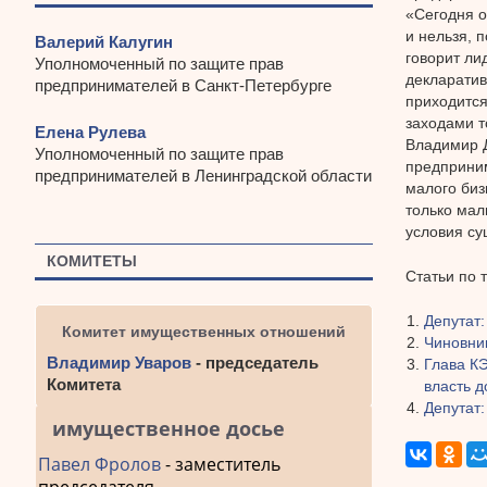
«Сегодня о
и нельзя, 
Валерий Калугин
говорит ли
Уполномоченный по защите прав
декларатив
предпринимателей в Санкт-Петербурге
приходится
заходами то
Елена Рулева
Владимир Д
Уполномоченный по защите прав
предприним
предпринимателей в Ленинградской области
малого биз
только мал
условия су
КОМИТЕТЫ
Статьи по 
Депутат:
Комитет имущественных отношений
Чиновни
Владимир Уваров
- председатель
Глава К
Комитета
власть 
Депутат:
имущественное досье
Павел Фролов
- заместитель