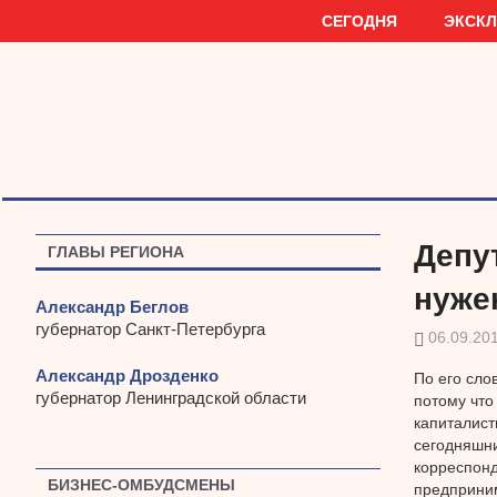
Наверх
СЕГОДНЯ
ЭКСК
Депу
ГЛАВЫ РЕГИОНА
нуже
Александр Беглов
губернатор Санкт-Петербурга
06.09.20
Александр Дрозденко
По его сло
губернатор Ленинградской области
потому что 
капиталист
сегодняшни
корреспонд
БИЗНЕС-ОМБУДСМЕНЫ
предприним