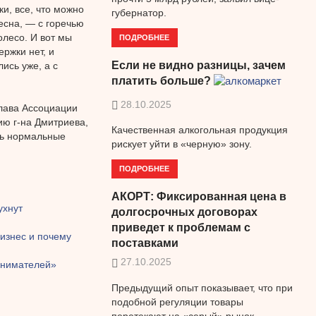
ки, все, что можно
губернатор.
есна, — с горечью
олесо. И вот мы
ПОДРОБНЕЕ
ржки нет, и
Если не видно разницы, зачем
ись уже, а с
платить больше?
28.10.2025
глава Ассоциации
ию г-на Дмитриева,
Качественная алкогольная продукция
ть нормальные
рискует уйти в «черную» зону.
ПОДРОБНЕЕ
АКОРТ: Фиксированная цена в
ухнут
долгосрочных договорах
приведет к проблемам с
изнес и почему
поставками
27.10.2025
ринимателей»
Предыдущий опыт показывает, что при
подобной регуляции товары
перетекают на «серый» рынок.